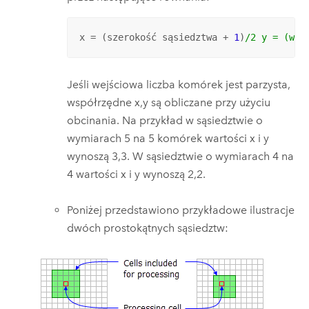
x = (szerokość sąsiedztwa + 
1
)
/2 y = (wys
Jeśli wejściowa liczba komórek jest parzysta,
współrzędne x,y są obliczane przy użyciu
obcinania. Na przykład w sąsiedztwie o
wymiarach 5 na 5 komórek wartości x i y
wynoszą 3,3. W sąsiedztwie o wymiarach 4 na
4 wartości x i y wynoszą 2,2.
Poniżej przedstawiono przykładowe ilustracje
dwóch prostokątnych sąsiedztw: