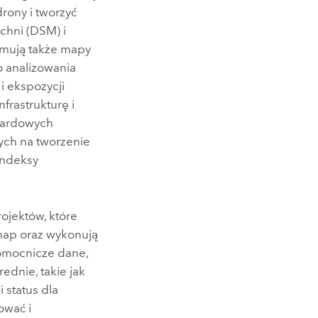
rony i tworzyć
chni (DSM) i
jmują także mapy
o analizowania
i ekspozycji
frastrukturę i
ndardowych
ch na tworzenie
indeksy
ojektów, które
omap oraz wykonują
omocnicze dane,
ednie, takie jak
 status dla
ować i