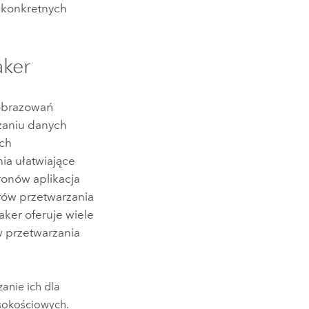
i konkretnych
ker
zobrazowań
zaniu danych
ach
ia ułatwiające
onów aplikacja
rów przetwarzania
aker
oferuje wiele
 przetwarzania
anie ich dla
sokościowych.