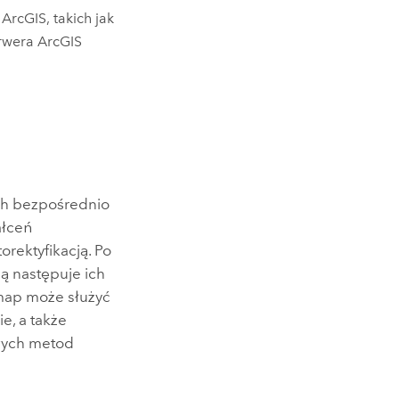
rcGIS, takich jak
erwera
ArcGIS
ch bezpośrednio
ałceń
rektyfikacją. Po
ą następuje ich
map może służyć
e, a także
owych metod