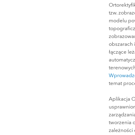
Ortorektyf
tzw. zobra
modelu pow
topografic
zobrazowań
obszarach 
łączące le
automatycz
terenowych,
Wprowadze
temat proce
Aplikacja
O
usprawnion
zarządzani
tworzenia 
zależności 