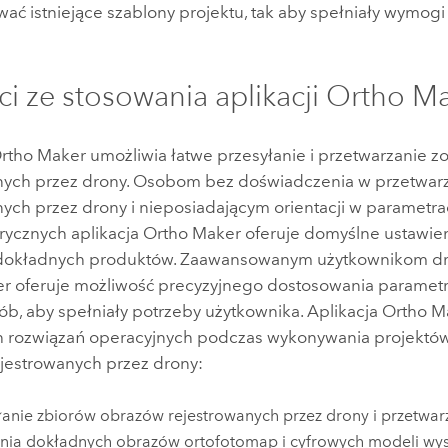
wać istniejące szablony projektu, tak aby spełniały wymog
ci ze stosowania aplikacji
Ortho Ma
rtho Maker
umożliwia łatwe przesyłanie i przetwarzanie 
nych przez drony. Osobom bez doświadczenia w przetwar
nych przez drony i nieposiadającym orientacji w parametr
rycznych aplikacja
Ortho Maker
oferuje domyślne ustawien
 dokładnych produktów. Zaawansowanym użytkownikom dr
er
oferuje możliwość precyzyjnego dostosowania paramet
ób, aby spełniały potrzeby użytkownika. Aplikacja
Ortho M
h rozwiązań operacyjnych podczas wykonywania projektów
jestrowanych przez drony:
łanie zbiorów obrazów rejestrowanych przez drony i przetwarz
nia dokładnych obrazów ortofotomap i cyfrowych modeli wy