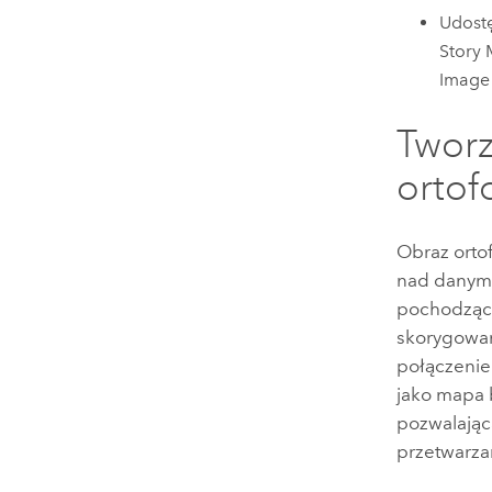
Udostę
Story 
Image 
Twor
orto
Obraz orto
nad danym 
pochodzący
skorygowan
połączenie
jako mapa 
pozwalając
przetwarza