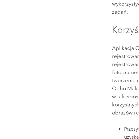
wykorzysty
zadań.
Korzyś
Aplikacja
O
rejestrowa
rejestrowa
fotogramet
tworzenie
Ortho Mak
w taki spos
korzystnyc
obrazów re
Przesy
uzyska