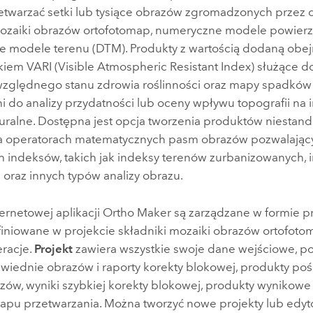
etwarzać setki lub tysiące obrazów zgromadzonych przez d
mozaiki obrazów ortofotomap, numeryczne modele powierz
 modele terenu (DTM). Produkty z wartością dodaną obe
kiem VARI (Visible Atmospheric Resistant Index) służące d
 względnego stanu zdrowia roślinności oraz mapy spadków 
 do analizy przydatności lub oceny wpływu topografii na in
turalne. Dostępna jest opcja tworzenia produktów niesta
a operatorach matematycznych pasm obrazów pozwalający
h indeksów, takich jak indeksy terenów zurbanizowanych, 
 oraz innych typów analizy obrazu.
ernetowej aplikacji
Ortho Maker
są zarządzane w formie pr
finiowane w projekcie składniki mozaiki obrazów ortofot
eracje.
Projekt
zawiera wszystkie swoje dane wejściowe, p
bwiednie obrazów i raporty korekty blokowej, produkty pośr
zów, wyniki szybkiej korekty blokowej, produkty wynikowe i
apu przetwarzania. Można tworzyć nowe projekty lub edyt