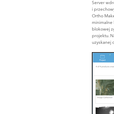
Server
wdro
i przechow
Ortho Mak
minimalne 
blokowej zg
projektu. N
uzyskanej 