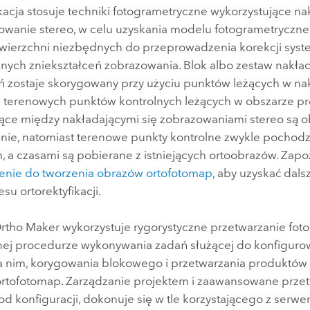
ikacja stosuje techniki fotogrametryczne wykorzystujące n
zowanie stereo, w celu uzyskania modelu fotogrametrycz
ierzchni niezbędnych do przeprowadzenia korekcji syst
znych zniekształceń zobrazowania. Blok albo zestaw nakład
 zostaje skorygowany przy użyciu punktów leżących w nak
i terenowych punktów kontrolnych leżących w obszarze pro
żące między nakładającymi się zobrazowaniami stereo są o
nie, natomiast terenowe punkty kontrolne zwykle pochod
 a czasami są pobierane z istniejących ortoobrazów. Zapoz
nie do tworzenia obrazów ortofotomap
, aby uzyskać dals
su ortorektyfikacji.
rtho Maker
wykorzystuje rygorystyczne przetwarzanie fot
ej procedurze wykonywania zadań służącej do konfigurow
a nim, korygowania blokowego i przetwarzania produktów
ortofotomap. Zarządzanie projektem i zaawansowane przet
od konfiguracji, dokonuje się w tle korzystającego z serwe