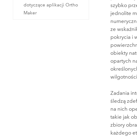
dotyczące aplikacji Ortho
szybko prz
Maker
jednolite 
numeryczne
ze wskaźni
pokrycia i
powierzchni
obiekty na
opartych n
określonyc
wilgotności
Zadania int
śledzą zde
na nich op
takie jak o
zbiory obra
każdego et