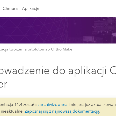
Chmura
Aplikacje
kacja tworzenia ortofotomap Ortho Maker
wadzenie do aplikacji 
er
ntacja 11.4 została
zarchiwizowana
i nie jest już aktualizowan
nieaktualne.
Zapoznaj się z najnowszą dokumentacją
.