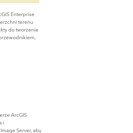
cGIS Enterprise
erzchni terenu
kty do tworzenia
 przewodnikiem,
werze
ArcGIS
 i
 Image Server
, aby