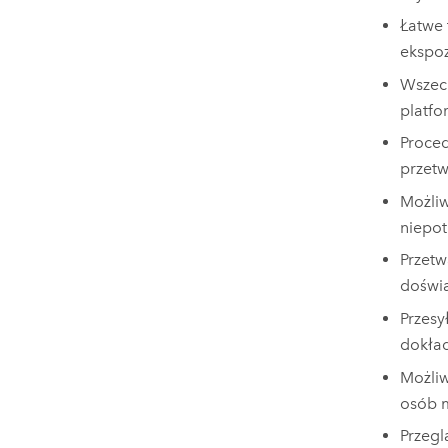
Łatwe 
ekspoz
Wszech
platfo
Proced
przetw
Możliw
niepot
Przetw
doświa
Przesy
dokład
Możli
osób m
Przegl