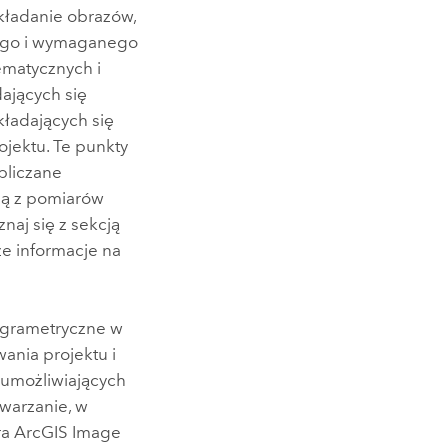
akładanie obrazów,
nego i wymaganego
ematycznych i
ających się
ładających się
jektu. Te punkty
bliczane
zą z pomiarów
naj się z sekcją
ze informacje na
ogrametryczne w
ania projektu i
 umożliwiających
warzanie, w
ra
ArcGIS Image