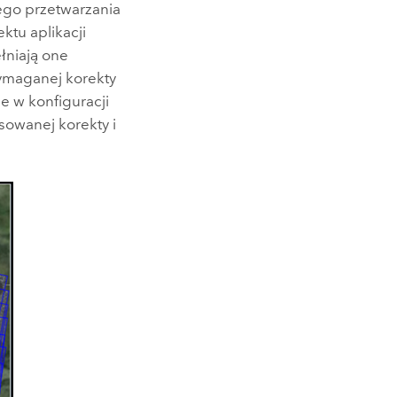
ego przetwarzania
ktu aplikacji
łniają one
wymaganej korekty
e w konfiguracji
osowanej korekty i