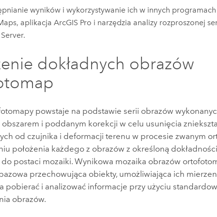
pnianie wyników i wykorzystywanie ich w innych programach A
Maps, aplikacja
ArcGIS Pro
i narzędzia analizy rozproszonej s
Server
.
zenie dokładnych obrazów
fotomap
fotomapy powstaje na podstawie serii obrazów wykonany
obszarem i poddanym korekcji w celu usunięcia zniekszt
ch od czujnika i deformacji terenu w procesie zwanym orto
iu położenia każdego z obrazów z określoną dokładności
 do postaci mozaiki. Wynikowa mozaika obrazów ortofoto
bazowa przechowująca obiekty, umożliwiająca ich mierzeni
a pobierać i analizować informacje przy użyciu standard
nia obrazów.