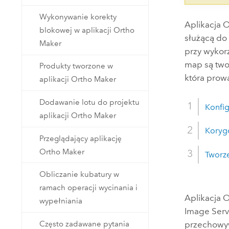
Wykonywanie korekty
Aplikacja
O
blokowej w aplikacji Ortho
służącą do
Maker
przy wykor
map są two
Produkty tworzone w
która prowa
aplikacji Ortho Maker
Dodawanie lotu do projektu
Konfig
aplikacji Ortho Maker
Koryg
Przeglądający aplikację
Ortho Maker
Tworz
Obliczanie kubatury w
ramach operacji wycinania i
Aplikacja
O
wypełniania
Image Serv
Często zadawane pytania
przechowy