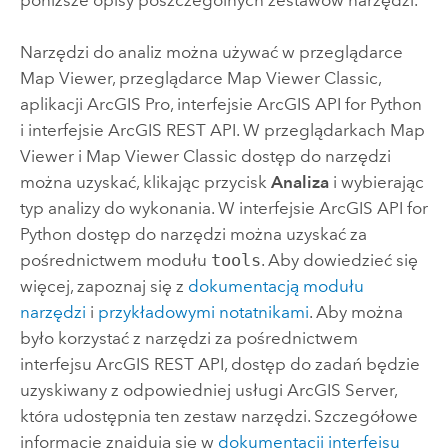
poniższe opisy poszczególnych zestawów narzędzi.
Narzędzi do analiz można używać w przeglądarce
Map Viewer
, przeglądarce
Map Viewer Classic
,
aplikacji
ArcGIS Pro
, interfejsie
ArcGIS API for Python
i interfejsie
ArcGIS REST API
. W przeglądarkach
Map
Viewer
i
Map Viewer Classic
dostęp do narzędzi
można uzyskać, klikając przycisk
Analiza
i wybierając
typ analizy do wykonania. W interfejsie
ArcGIS API for
Python
dostęp do narzędzi można uzyskać za
pośrednictwem modułu
tools
. Aby dowiedzieć się
więcej, zapoznaj się z
dokumentacją modułu
narzędzi
i
przykładowymi notatnikami
. Aby można
było korzystać z narzędzi za pośrednictwem
interfejsu
ArcGIS REST API
, dostęp do zadań będzie
uzyskiwany z odpowiedniej usługi
ArcGIS Server
,
która udostępnia ten zestaw narzędzi. Szczegółowe
informacje znajdują się w
dokumentacji interfejsu