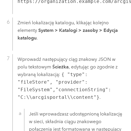
https://organization.example.com/arcgi
Zmień lokalizację katalogu, klikając kolejno
elementy
System
>
Katalogi
>
zasoby
>
Edycja
katalogu
.
Wprowadź następujący ciąg znakowy JSON w
polu tekstowym
Ścieżka
, edytując go zgodnie z
wybraną lokalizacją:
{ "type":
"fileStore", "provider":
"FileSystem","connectionString":
"C:\\arcgisportal\\content"}
.
Jeśli wprowadzasz udostępnioną lokalizację
w sieci, składnia ciągu znakowego
połączenia jest formatowana w następujący