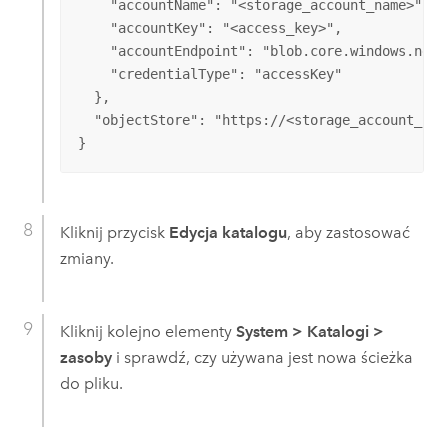
    "accountName": "<storage_account_name>",

    "accountKey": "<access_key>",

    "accountEndpoint": "blob.core.windows.net",
    "credentialType": "accessKey"

  },

  "objectStore": "https://<storage_account_nam
}
Kliknij przycisk
Edycja katalogu
, aby zastosować
zmiany.
Kliknij kolejno elementy
System
>
Katalogi
>
zasoby
i sprawdź, czy używana jest nowa ścieżka
do pliku.