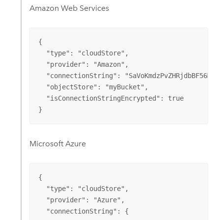
Amazon Web Services
{

  "type": "cloudStore",

  "provider": "Amazon",

  "connectionString": "SaVoKmdzPvZHRjdbBF56M46
  "objectStore": "myBucket",

  "isConnectionStringEncrypted": true

}
Microsoft Azure
{

  "type": "cloudStore",

  "provider": "Azure",

  "connectionString": {
