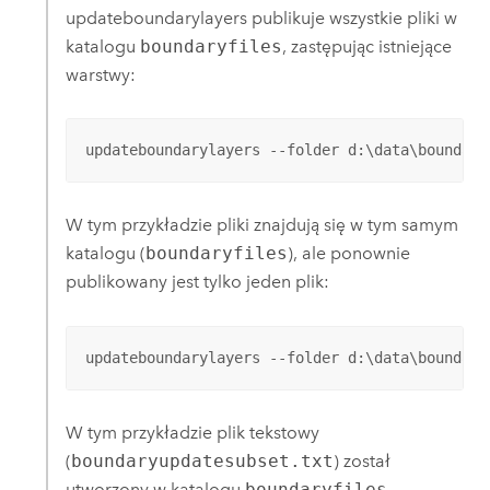
updateboundarylayers publikuje wszystkie pliki w
katalogu
boundaryfiles
, zastępując istniejące
warstwy:
updateboundarylayers --folder d:\data\boundary
W tym przykładzie pliki znajdują się w tym samym
katalogu (
boundaryfiles
), ale ponownie
publikowany jest tylko jeden plik:
updateboundarylayers --folder d:\data\boundary
W tym przykładzie plik tekstowy
(
boundaryupdatesubset.txt
) został
utworzony w katalogu
boundaryfiles
.