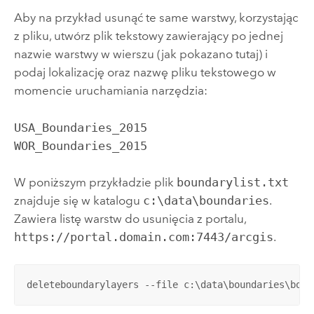
Aby na przykład usunąć te same warstwy, korzystając
z pliku, utwórz plik tekstowy zawierający po jednej
nazwie warstwy w wierszu (jak pokazano tutaj) i
podaj lokalizację oraz nazwę pliku tekstowego w
momencie uruchamiania narzędzia:
USA_Boundaries_2015

WOR_Boundaries_2015
W poniższym przykładzie plik
boundarylist.txt
znajduje się w katalogu
c:\data\boundaries
.
Zawiera listę warstw do usunięcia z portalu,
https://portal.domain.com:7443/arcgis
.
deleteboundarylayers --file c:\data\boundaries\boun