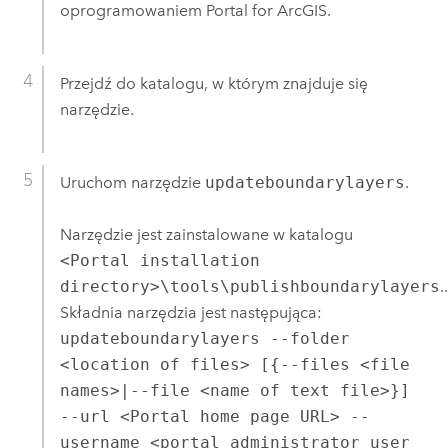
oprogramowaniem
Portal for ArcGIS
.
Przejdź do katalogu, w którym znajduje się
narzędzie.
Uruchom narzędzie
updateboundarylayers
.
Narzędzie jest zainstalowane w katalogu
<Portal installation
directory>\tools\publishboundarylayers
.
.
Składnia narzędzia jest następująca:
updateboundarylayers --folder
<location of files> [{--files <file
names>|--file <name of text file>}]
--url <Portal home page URL> --
username <portal administrator user