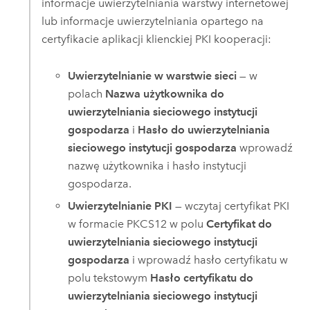
informacje uwierzytelniania warstwy internetowej
lub informacje uwierzytelniania opartego na
certyfikacie aplikacji klienckiej PKI kooperacji:
Uwierzytelnianie w warstwie sieci
— w
polach
Nazwa użytkownika do
uwierzytelniania sieciowego instytucji
gospodarza
i
Hasło do uwierzytelniania
sieciowego instytucji gospodarza
wprowadź
nazwę użytkownika i hasło instytucji
gospodarza.
Uwierzytelnianie PKI
— wczytaj certyfikat PKI
w formacie PKCS12 w polu
Certyfikat do
uwierzytelniania sieciowego instytucji
gospodarza
i wprowadź hasło certyfikatu w
polu tekstowym
Hasło certyfikatu do
uwierzytelniania sieciowego instytucji