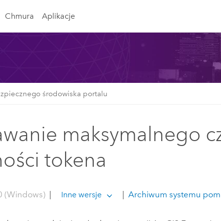
Chmura
Aplikacje
zpiecznego środowiska portalu
wanie maksymalnego c
ości tokena
0 (Windows)
|
|
Archiwum systemu pom
Inne wersje