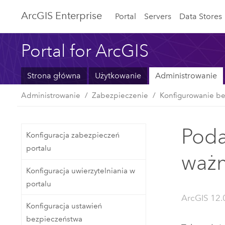
ArcGIS Enterprise
Portal
Servers
Data Stores
Portal for ArcGIS
Strona główna
Użytkowanie
Administrowanie
Administrowanie
Zabezpieczenie
Konfigurowanie be
Poda
Konfiguracja zabezpieczeń
portalu
ważn
Konfiguracja uwierzytelniania w
portalu
ArcGIS 12.
Konfiguracja ustawień
bezpieczeństwa