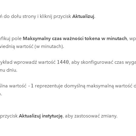
ń do dołu strony i kliknij przycisk
Aktualizuj
.
fikuj pole
Maksymalny czas ważności tokena w minutach
, wp
iednią wartość (w minutach).
zykład wprowadź wartość
1440
, aby skonfigurować czas wyg
mu dniu.
lna wartość
-1
reprezentuje domyślną maksymalną wartość d
.
j przycisk
Aktualizuj instytucję
, aby zastosować zmiany.