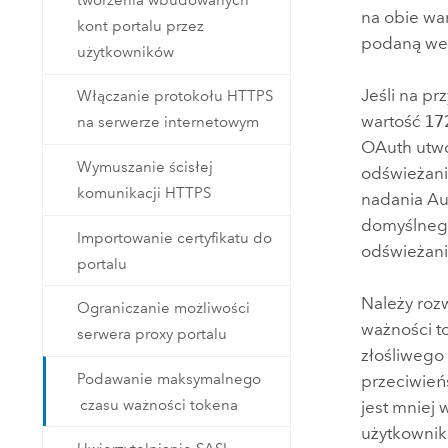
na obie wa
kont portalu przez
podaną we
użytkowników
Jeśli na p
Włączanie protokołu HTTPS
wartość
17
na serwerze internetowym
OAuth utwo
Wymuszanie ścisłej
odświeżani
komunikacji HTTPS
nadania Au
domyślnego
Importowanie certyfikatu do
odświeżani
portalu
Należy roz
Ograniczanie możliwości
ważności t
serwera proxy portalu
złośliwego
Podawanie maksymalnego
przeciwień
czasu ważności tokena
jest mniej
użytkownik