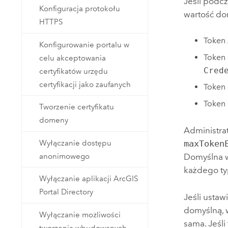
Jeśli podc
Konfiguracja protokołu
wartość do
HTTPS
Token 
Konfigurowanie portalu w
Token
celu akceptowania
Cred
certyfikatów urzędu
certyfikacji jako zaufanych
Token
Token 
Tworzenie certyfikatu
domeny
Administrat
Wyłączanie dostępu
maxToken
anonimowego
Domyślna 
każdego ty
Wyłączanie aplikacji ArcGIS
Portal Directory
Jeśli ustaw
domyślną, 
Wyłączanie możliwości
sama. Jeśli
tworzenia wbudowanych