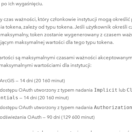
po ich wygaśnięciu.
 czas ważności, który członkowie instytucji mogą określić
 tokena, zależy od typu tokena. Jeśli użytkownik określi 
ż maksymalny, token zostanie wygenerowany z czasem waż
ącym maksymalnej wartości dla tego typu tokena.
artości są maksymalnymi czasami ważności akceptowanymi 
maksymalnymi wartościami dla instytucji:
ArcGIS — 14 dni (20 160 minut)
 dostępu OAuth utworzony z typem nadania
Implicit
lub
C
entials
— 14 dni (20 160 minut)
 dostępu OAuth utworzony z typem nadania
Authorizatio
odświeżania OAuth — 90 dni (129 600 minut)