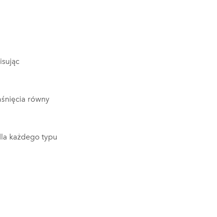
isując
aśnięcia równy
la każdego typu