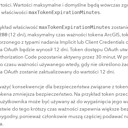
rtości. Wartości maksymalne i domyślne będą wówczas zgo
 właściwości
maxTokenExpirationMinutes
.
rzykład właściwość
maxTokenExpirationMinutes
zostani
280
(12 dni), maksymalny czas ważności tokena ArcGIS, t
rzonego z typami nadania Implicit lub Client Credentials 
a OAuth będzie wynosił 12 dni. Token dostępu OAuth utw
thorization Code pozostanie aktywny przez 30 minut. W 
 czasu ważności używanego wtedy, gdy nie określono żad
a OAuth zostanie zaktualizowany do wartości 12 dni.
ważyć konsekwencje dla bezpieczeństwa związane z token
okena zmniejsza bezpieczeństwo. Na przykład token prze
 użytkownika może być używany aż do wygaśnięcia jego w
stwie do tego krótszy czas ważności zapewnia większe be
 wygodny, ponieważ członkowie muszą częściej podawać na
a.