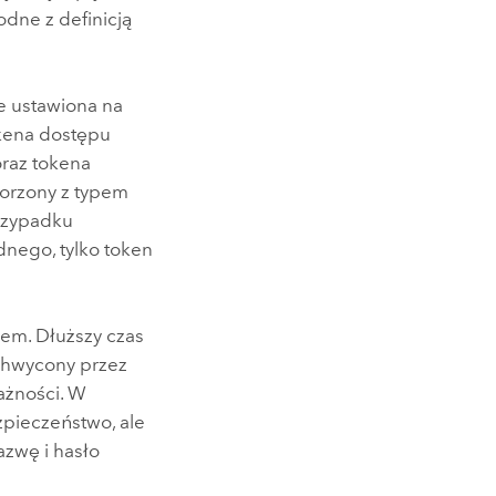
dne z definicją
e ustawiona na
okena dostępu
oraz tokena
orzony z typem
przypadku
nego, tylko token
em. Dłuższy czas
chwycony przez
ażności. W
zpieczeństwo, ale
zwę i hasło