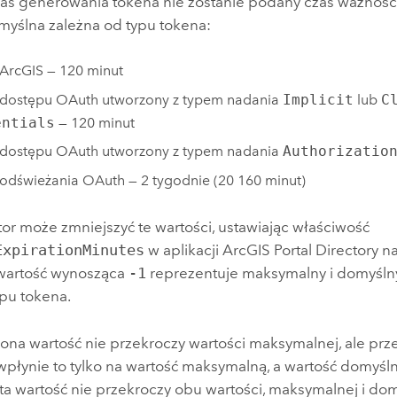
zas generowania tokena nie zostanie podany czas ważności,
myślna zależna od typu tokena:
ArcGIS — 120 minut
 dostępu OAuth utworzony z typem nadania
Implicit
lub
C
entials
— 120 minut
 dostępu OAuth utworzony z typem nadania
Authorizatio
odświeżania OAuth — 2 tygodnie (20 160 minut)
or może zmniejszyć te wartości, ustawiając właściwość
ExpirationMinutes
w aplikacji ArcGIS Portal Directory n
wartość wynosząca
-1
reprezentuje maksymalny i domyśln
pu tokena.
iona wartość nie przekroczy wartości maksymalnej, ale prz
wpłynie to tylko na wartość maksymalną, a wartość domyśln
 ta wartość nie przekroczy obu wartości, maksymalnej i dom