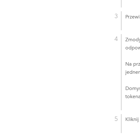
Przewi
Zmody
odpow
Na pr
jedne
Domyś
tokena
Klikni