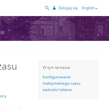
Zaloguj się
English
zasu
W tym temacie
Konfigurowanie
maksymalnego czasu
ważności tokena
ocy