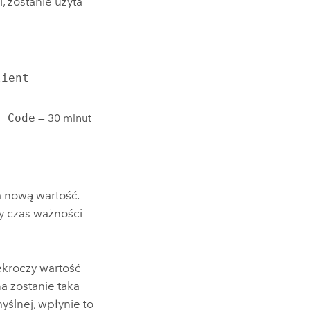
 zostanie użyta
lient
n Code
— 30 minut
a nową wartość.
y czas ważności
ekroczy wartość
a zostanie taka
yślnej, wpłynie to