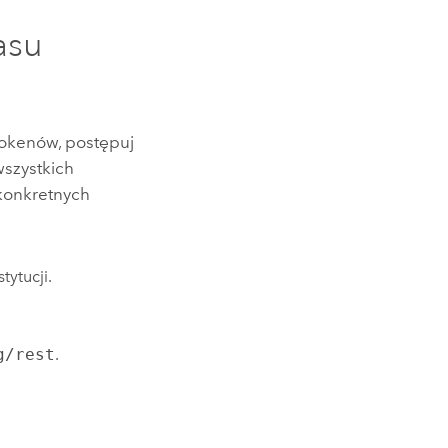
asu
tokenów, postępuj
wszystkich
 konkretnych
tytucji.
g/rest
.