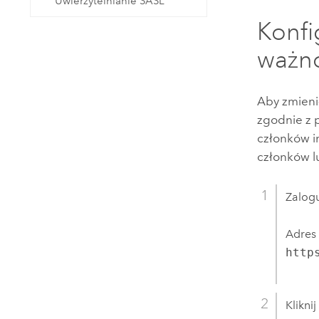
Uwierzytelnianie SASL
Konf
ważno
Aby zmieni
zgodnie z 
członków i
członków lu
Zalogu
Adres
http
Klikni