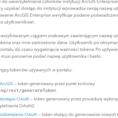
 do uwierzytelniania członków instytucji
ArcGIS Enterprise
cy uzyskać dostęp do instytucji wprowadza swoją nazwę uży
owanie
ArcGIS Enterprise
weryfikuje podane poświadczeni
go użytkownikowi.
 zaszyfrowanym ciągiem znakowym zawierającym nazwę uż
okena oraz inne zastrzeżone dane. Użytkownik po otrzyma
portalu do czasu wygaśnięcia ważności tokena. Po upływie
 musi ponownie podać nazwę użytkownika i hasło.
zy typy tokenów używanych w portalu:
 ArcGIS
— token generowany przez punkt końcowy
ing/rest/generateToken
.
 dostępu OAuth
— token generowany przez procedurę wykon
ytelniania OAuth2.
 odświeżania OAuth
— token służący do generowania nowych