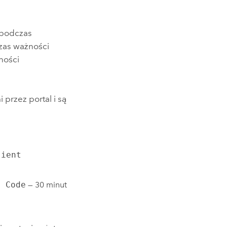
 podczas
czas ważności
ności
przez portal i są
lient
n Code
— 30 minut