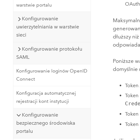
OAuth 
warstwie portalu
Konfigurowanie
Maksymalny
uwierzytelniania w warstwie
generowania
sieci
dłuższy ni
odpowiadaj
Konfigurowanie protokołu
SAML
Poniższe w
domyślnie 
Konfigurowanie loginów OpenID
Connect
Token 
Konfiguracja automatycznej
Token
rejestracji kont instytucji
Cred
Token
Konfigurowanie
bezpiecznego środowiska
Token 
portalu