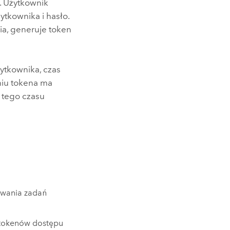
. Użytkownik
tkownika i hasło.
a, generuje token
ytkownika, czas
niu tokena ma
 tego czasu
ywania zadań
 tokenów dostępu