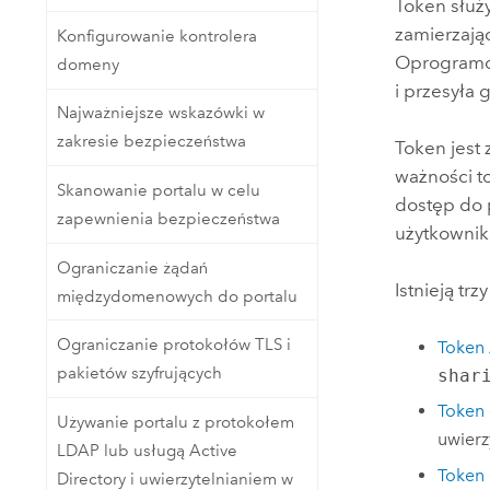
Token służy
zamierzają
Konfigurowanie kontrolera
Oprogram
domeny
i przesyła 
Najważniejsze wskazówki w
zakresie bezpieczeństwa
Token jest
ważności t
Skanowanie portalu w celu
dostęp do 
zapewnienia bezpieczeństwa
użytkownik
Ograniczanie żądań
Istnieją tr
międzydomenowych do portalu
Ograniczanie protokołów TLS i
Token
pakietów szyfrujących
shar
Token
Używanie portalu z protokołem
uwierz
LDAP lub usługą Active
Token
Directory i uwierzytelnianiem w