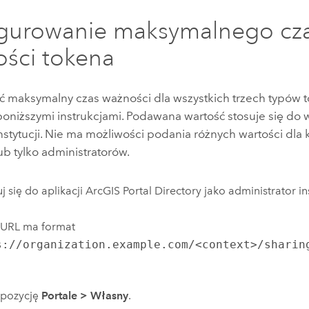
igurowanie maksymalnego cz
ści tokena
ć maksymalny czas ważności dla wszystkich trzech typów 
poniższymi instrukcjami. Podawana wartość stosuje się do 
nstytucji. Nie ma możliwości podania różnych wartości dla
b tylko administratorów.
j się do aplikacji ArcGIS Portal Directory jako administrator ins
 URL ma format
s://organization.example.com/<context>/sharin
j pozycję
Portale
>
Własny
.