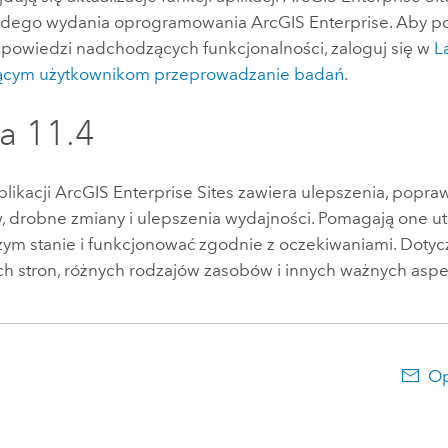
ażdego wydania oprogramowania
ArcGIS Enterprise
. Aby po
apowiedzi nadchodzących funkcjonalności, zaloguj się w
L
jącym użytkownikom przeprowadzanie badań
.
a 11.4
plikacji
ArcGIS Enterprise Sites
zawiera ulepszenia, popraw
 drobne zmiany i ulepszenia wydajności. Pomagają one ut
zym stanie i funkcjonować zgodnie z oczekiwaniami. Dotyc
h stron, różnych rodzajów zasobów i innych ważnych aspe
Op