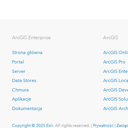
ArcGIS Enterprise
ArcGIS
Strona główna
ArcGIS Onl
Portal
ArcGIS Pro
Server
ArcGIS Ente
Data Stores
ArcGIS Loca
Chmura
ArcGIS Dev
Aplikacje
ArcGIS Solu
Dokumentacja
ArcGIS Arch
Copyright © 2025 Esri.
All rights reserved. |
Prywatność
|
Zarząd