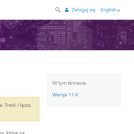
Zaloguj się
English
W tym temacie
Wersja 11.4
a. Treść i łącza
es
, które są