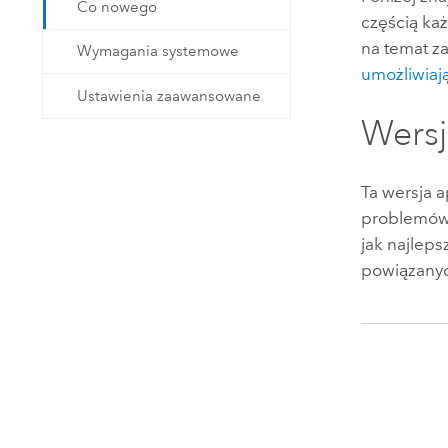
Co nowego
częścią k
na temat z
Wymagania systemowe
umożliwia
Ustawienia zaawansowane
Wersj
Ta wersja a
problemów,
jak najleps
powiązanyc