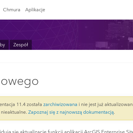
Chmura
Aplikacje
by
Zespół
nowego
ntacja 11.4 została
zarchiwizowana
i nie jest już aktualizowan
nieaktualne.
Zapoznaj się z najnowszą dokumentacją
.
jdują się aktualizacje funkcji aplikacji
ArcGIS Enterprise Sit