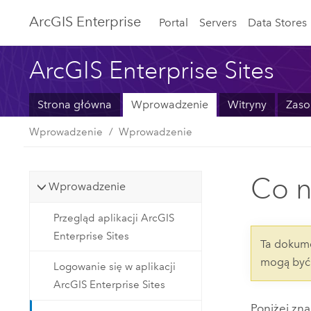
ArcGIS Enterprise
Portal
Servers
Data Stores
ArcGIS Enterprise Sites
Strona główna
Wprowadzenie
Witryny
Zaso
Wprowadzenie
Wprowadzenie
Co 
Wprowadzenie
Przegląd aplikacji ArcGIS
Enterprise Sites
Ta dokume
mogą być 
Logowanie się w aplikacji
ArcGIS Enterprise Sites
Poniżej zna