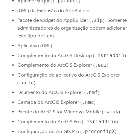
Apache Parquet (
.parquet
)
(URL) da Extensão do AppBuilder
Pacote de widget do AppBuilder (
.zip
)—Somente
administradores da organização podem adicionar
este tipo de item.
Aplicativo (URL)
Complemento do
ArcGIS Desktop
(
.esriaddin
)
Complemento do ArcGIS Explorer (
.eaz
)
Configuração de aplicativo do ArcGIS Explorer
(
.ncfg
)
Dcumento do ArcGIS Explorer (
.nmf
)
Camada do ArcGIS Explorer (
.nmc
)
Pacote do
ArcGIS for Windows Mobile
(
.wmpk
)
Complemento do
ArcGIS Pro
(
.esriaddinx
)
Configuração do
ArcGIS Pro
(
.proconfigX
)