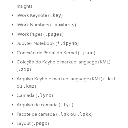
Insights
iWork Keynote
(
.key
)
iWork Numbers
(
.numbers
)
iWork Pages
(
.pages
)
Jupyter Notebook
(
*.ipynb
)
Conexão de Portal do Kernel (
.json
)
Coleção do Keyhole markup language (KML)
(
.zip
)
Arquivo Keyhole markup language (KML) (
.kml
ou
.kmz
)
Camada (
.lyrx
)
Arquivo de camada (
.lyr
)
Pacote de camada (
.lpk
ou
.lpkx
)
Layout (
.pagx
)