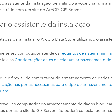
do assistente da instalação, permitindo a você criar um 
gistrá-lo com um site do
ArcGIS GIS Server
.
ar o assistente da instalação
etapas para instalar o
ArcGIS Data Store
utilizando o assist
que se seu computador atende os
requisitos de sistema míni
 leia as
Considerações antes de criar um armazenamento de
ique o firewall do computador do armazenamento de dados 
icação nas portas necessárias para o tipo de armazenament
riará
.
firewall no computador do armazenamento de dados bloquea
tas portas, o site do
GIS Server
não poderá conectar ao arm