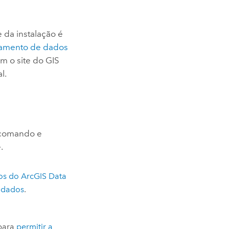
 da instalação é
namento de dados
om o site do
GIS
l.
e comando e
e
.
mos do
ArcGIS Data
 dados
.
para
permitir a