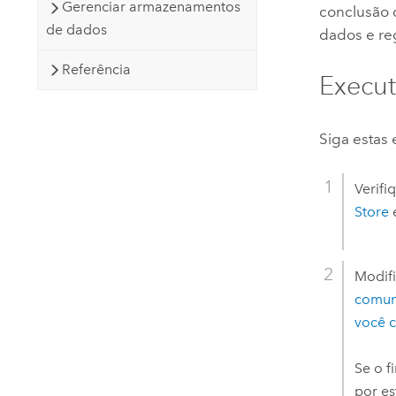
Gerenciar armazenamentos
conclusão 
de dados
dados e re
Referência
Execut
Siga estas 
Verifi
Store
e
Modif
comun
você c
Se o 
por es