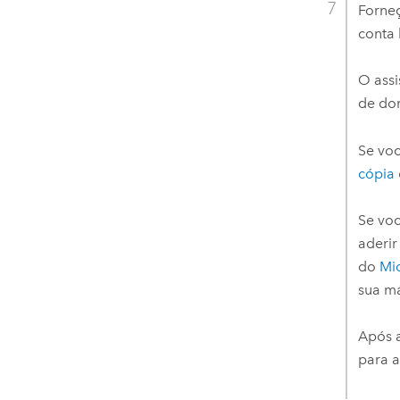
Forneç
conta 
O assi
de do
Se voc
cópia
Se voc
aderir
do
Mi
sua m
Após a
para a