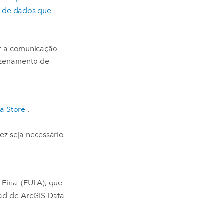
o de dados que
r a comunicação
azenamento de
a Store
.
ez seja necessário
 Final (EULA), que
ad do
ArcGIS Data