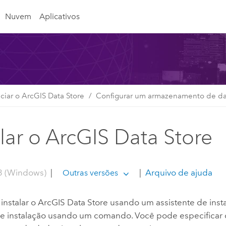
Nuvem
Aplicativos
ciar o ArcGIS Data Store
Configurar um armazenamento de d
alar o ArcGIS Data Store
3 (Windows)
|
|
Arquivo de ajuda
Outras versões
instalar o
ArcGIS Data Store
usando um assistente de inst
de instalação usando um comando. Você pode especificar 