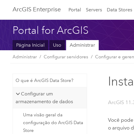
ArcGIS Enterprise
Portal
Servers
Data Stores
Portal for ArcGIS
Página Inicial
Uso
Administrar
Administrar
Configurar servidores
Configurar e geren
Inst
O que é ArcGIS Data Store?
Configurar um
armazenamento de dados
ArcGIS 11.
Uma visão geral da
Você pode 
configuração do ArcGIS Data
o arquivo 
Store