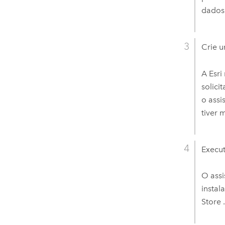
dados
Crie 
A
Esri
solici
o assi
tiver
Execut
O assi
instal
Store