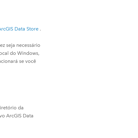
ArcGIS Data Store
.
ez seja necessário
local do
Windows
,
ncionará se você
iretório da
ivo
ArcGIS Data