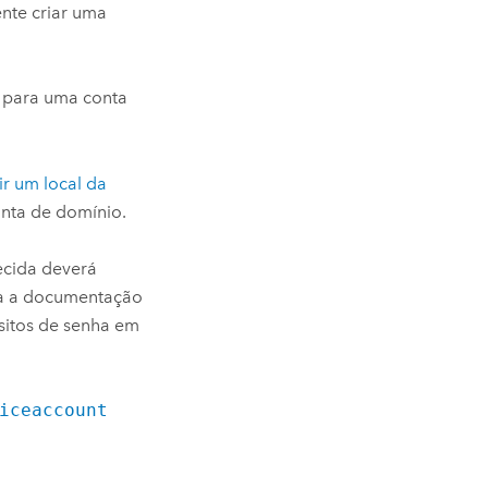
ente criar uma
a para uma conta
ir um local da
onta de domínio.
necida deverá
eia a documentação
sitos de senha em
iceaccount