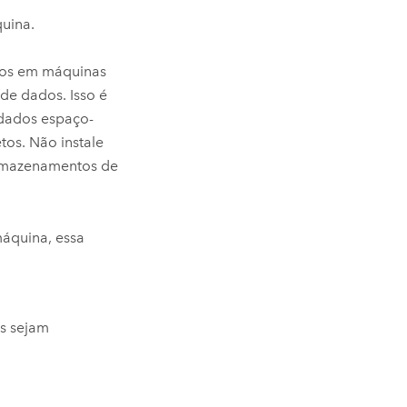
uina.
dos em máquinas
de dados. Isso é
dados espaço-
os. Não instale
rmazenamentos de
máquina, essa
s sejam