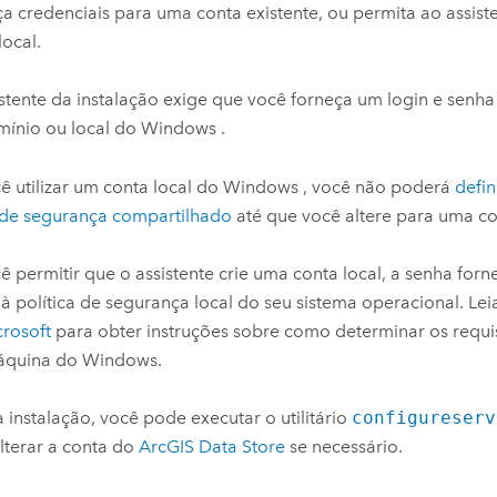
a credenciais para uma conta existente, ou permita ao assist
local.
stente da instalação exige que você forneça um login e senh
mínio ou local do
Windows
.
ê utilizar um conta local do
Windows
, você não poderá
defin
 de segurança compartilhado
até que você altere para uma c
ê permitir que o assistente crie uma conta local, a senha for
 à política de segurança local do seu sistema operacional. L
crosoft
para obter instruções sobre como determinar os requi
áquina do
Windows
.
 instalação, você pode executar o utilitário
configureserv
lterar a conta do
ArcGIS Data Store
se necessário.