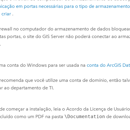
icação em portas necessárias para o tipo de armazenament
 criar
.
firewall no computador do armazenamento de dados bloquea
tas portas, o site do
GIS Server
não poderá conectar ao arm
.
uma conta do
Windows
para ser usada na
conta do
ArcGIS Dat
recomenda que você utilize uma conta de domínio, então talv
tar ao departamento de TI.
de começar a instalação, leia o Acordo da Licença de Usuário
incluído como um PDF na pasta
\Documentation
de downlo
.