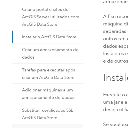
armazename
Criar o portal e sites do
A
Esri
reco
ArcGIS Server utilizados com
máquina di
ArcGIS Data Store
separadas
Instalar o ArcGIS Data Store
outros rec
dados espa
Criar um armazenamento de
Instale-os
dados
e de outro
Tarefas para executar após
Insta
criar um ArcGIS Data Store
Adicionar máquinas a um
Execute o a
armazenamento de dados
uma janela
deseja utili
Substituir certificados SSL
ArcGIS Data Store
Se você exe