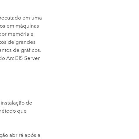
executado em uma
os em máquinas
por memória e
ntos de grandes
tos de gráficos.
 do
ArcGIS Server
instalação de
 método que
ação abrirá após a