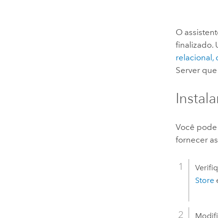
O assisten
finalizado.
relacional
Server
que 
Instal
Você pode s
fornecer as
Verifi
Store
e
Modif