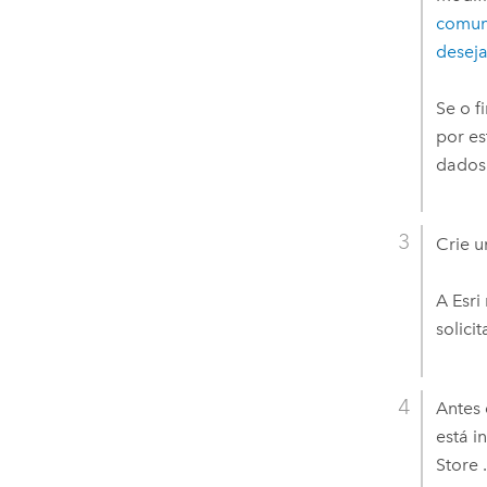
comun
deseja
Se o 
por es
dados
Crie 
A
Esri
solici
Antes 
está 
Store