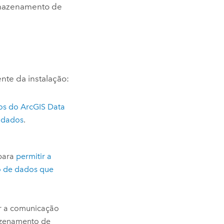
armazenamento de
ente da instalação:
mos do
ArcGIS Data
 dados
.
para
permitir a
o de dados que
r a comunicação
azenamento de