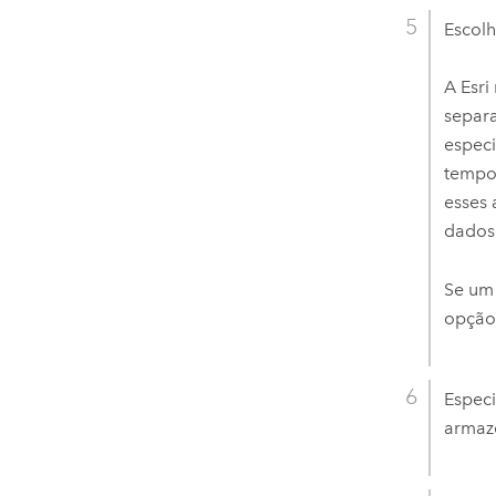
Escolh
A
Esri
separa
espec
tempor
esses
dados
Se um 
opção 
Especi
armaz