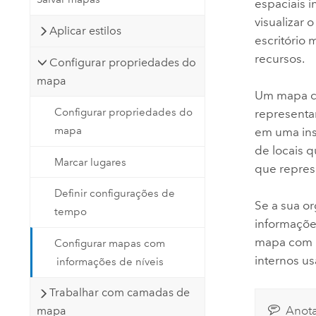
espaciais 
visualizar
Aplicar estilos
escritório
recursos.
Configurar propriedades do
mapa
Um mapa co
Configurar propriedades do
representa
mapa
em uma ins
de locais 
Marcar lugares
que repres
Definir configurações de
Se a sua o
tempo
informaçõe
mapa com i
Configurar mapas com
internos u
informações de níveis
Trabalhar com camadas de
Anot
mapa