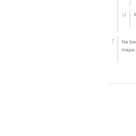
Na ba
mapa.