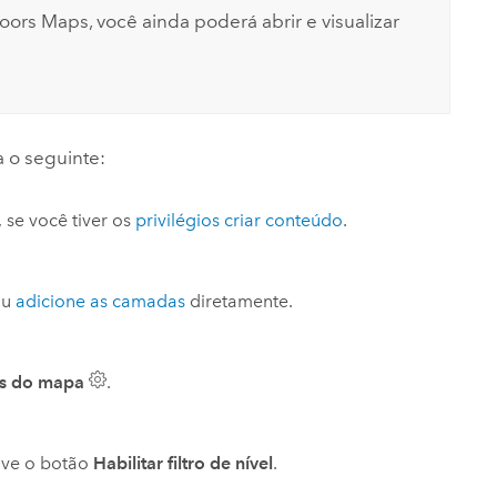
doors Maps
, você ainda poderá abrir e visualizar
ça o seguinte:
 se você tiver os
privilégios criar conteúdo
.
ou
adicione as camadas
diretamente.
es do mapa
.
tive o botão
Habilitar filtro de nível
.