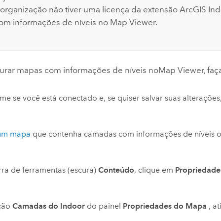
 organização não tiver uma licença da extensão
ArcGIS In
om informações de níveis no
Map Viewer
.
gurar mapas com informações de níveis no
Map Viewer
, fa
me se você está conectado e, se quiser salvar suas alterações,
um mapa
que contenha camadas com informações de níveis 
ra de ferramentas (escura)
Conteúdo
, clique em
Propriedad
ção
Camadas do Indoor
do painel
Propriedades do Mapa
, a