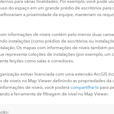
internos para várias finalidades. Por exemplo, você pode 
 o uso do espaço em um grande prédio de escritórios para
 melhorariam a proximidade da equipe, manteriam os requis
m informações de níveis contém pelo menos duas camad
ndo instalações (como prédios de escritórios ou instalaçõ
talação. Os mapas com informações de níveis também po
que representa coleções de instalações (por exemplo, um
enta feições como salas e corredores.
rganização estiver licenciada com uma extensão
ArcGIS In
s de níveis no
Map Viewer
definindo as propriedades da 
nformações de níveis, você poderá
compartilhá-lo
para pe
sando a ferramenta de filtragem de nível no
Map Viewer
.
ação: