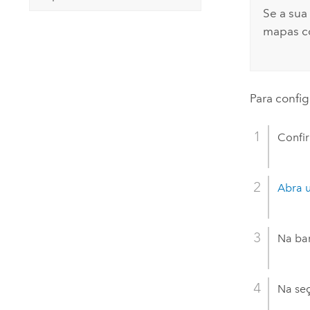
Se a sua
mapas c
Para confi
Confir
Abra 
Na bar
Na se