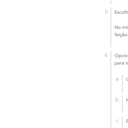
Escol
No mín
feição
Opcion
para i