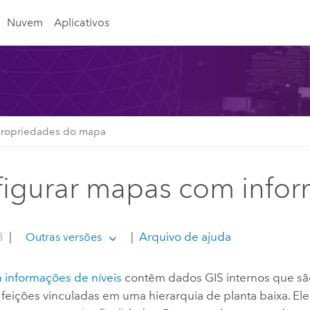
Nuvem
Aplicativos
propriedades do mapa
igurar mapas com infor
3
|
|
Arquivo de ajuda
Outras versões
informações de níveis
contêm dados GIS internos que s
 feições vinculadas em uma hierarquia de planta baixa. Ele