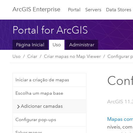
ArcGIS Enterprise
Portal
Servers
Data Stores
Portal for ArcGIS
Página Inicial
Uso
Administrar
Uso
Criar
Criar mapas no Map Viewer
Configurar 
Conf
Iniciar a criação de mapas
Escolha um mapa base
ArcGIS 11.
Adicionar camadas
Mapas com 
Configurar pop-ups
níveis, com
Salvar mapas