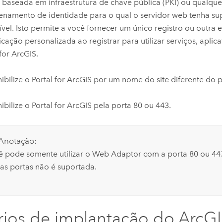
e baseada em infraestrutura de chave pública (PKI) ou qualque
namento de identidade para o qual o servidor web tenha su
ível. Isto permite a você fornecer um único registro ou outra 
icação personalizada ao registrar para utilizar serviços, aplic
 for ArcGIS
.
ibilize o
Portal for ArcGIS
por um nome do site diferente do p
ibilize o
Portal for ArcGIS
pela porta 80 ou 443.
Anotação:
ê pode somente utilizar o Web Adaptor com a porta 80 ou 443
ras portas não é suportada.
ios de implantação do
ArcG