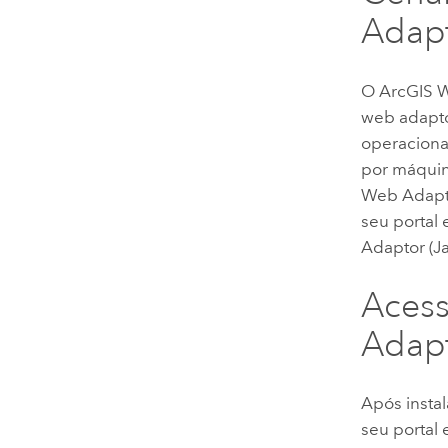
Adap
O
ArcGIS 
web adapto
operacional
por máqui
Web Adapto
seu portal
Adaptor (Ja
Aces
Adap
Após instal
seu portal 