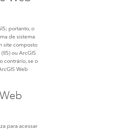
GIS
; portanto, o
rma de sistema
um site composto
(IIS)
ou
ArcGIS
lo contrário, se o
ArcGIS Web
.
 Web
liza para acessar