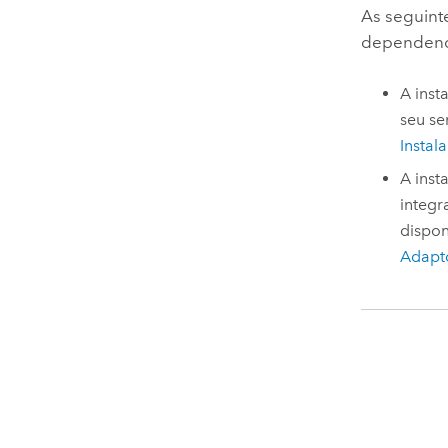
As seguint
dependendo
A inst
seu se
Instal
A inst
integr
dispon
Adapto