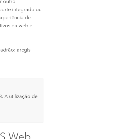
r outro
porte integrado ou
experiência de
ativos da web e
adrão: arcgis.
. A utilização de
IS Web