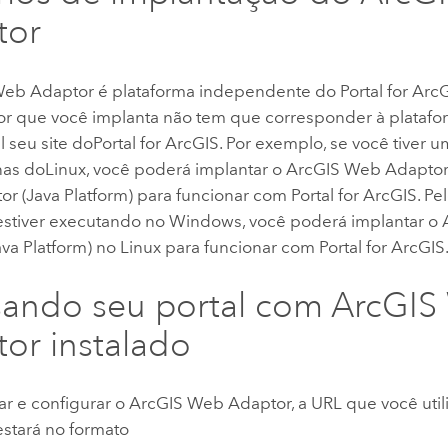
tor
Web Adaptor
é plataforma independente do
Portal for Arc
r que você implanta não tem que corresponder à platafo
 seu site do
Portal for ArcGIS
. Por exemplo, se você tiver 
nas do
Linux
, você poderá implantar o
ArcGIS Web Adaptor 
r (Java Platform)
para funcionar com
Portal for ArcGIS
. Pe
 estiver executando no
Windows
, você poderá implantar o
va Platform)
no
Linux
para funcionar com
Portal for ArcGIS
sando seu portal com
ArcGIS
tor
instalado
ar e configurar o
ArcGIS Web Adaptor
, a URL que você uti
estará no formato