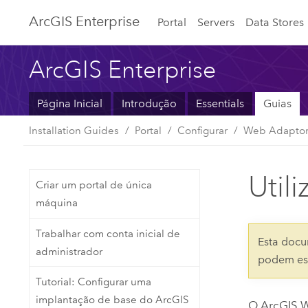
ArcGIS Enterprise
Portal
Servers
Data Stores
ArcGIS Enterprise
Página Inicial
Introdução
Essentials
Guias
Installation Guides
Portal
Configurar
Web Adapto
Util
Criar um portal de única
máquina
Trabalhar com conta inicial de
Esta docu
administrador
podem est
Tutorial: Configurar uma
implantação de base do ArcGIS
O
ArcGIS 