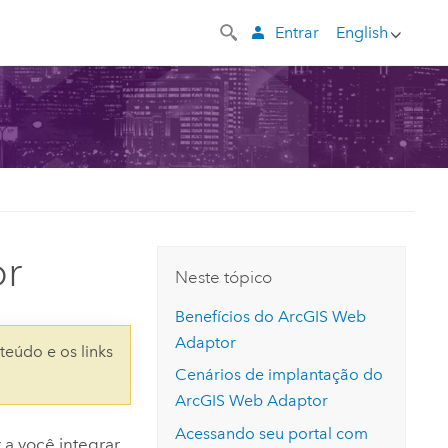
Entrar
English
or
Neste tópico
Benefícios do
ArcGIS Web
Adaptor
teúdo e os links
Cenários de implantação do
ArcGIS Web Adaptor
Acessando seu portal com
 a você integrar