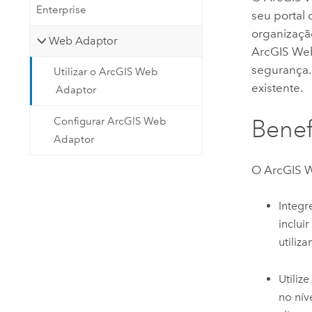
Enterprise
seu portal
organizaçã
Web Adaptor
ArcGIS We
segurança.
Utilizar o ArcGIS Web
existente.
Adaptor
Benef
Configurar ArcGIS Web
Adaptor
O
ArcGIS 
Integr
inclui
utiliz
Utiliz
no nív