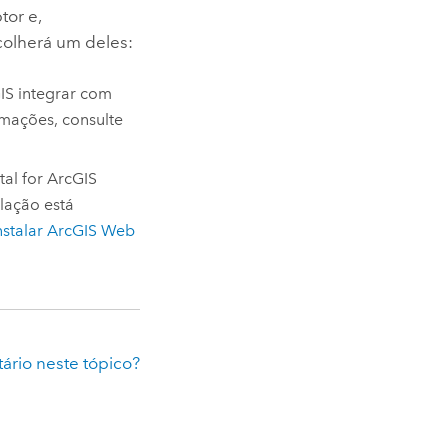
tor
e,
colherá um deles:
IS
integrar com
rmações, consulte
tal for ArcGIS
lação está
nstalar
ArcGIS Web
rio neste tópico?