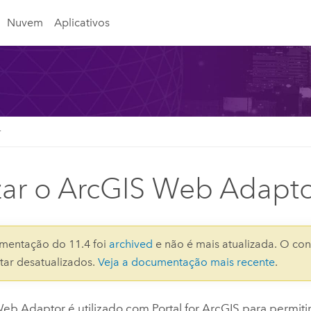
Nuvem
Aplicativos
r
izar o ArcGIS Web Adapt
mentação do 11.4 foi
archived
e não é mais atualizada. O con
ar desatualizados.
Veja a documentação mais recente
.
Web Adaptor
é utilizado com
Portal for ArcGIS
para permitir