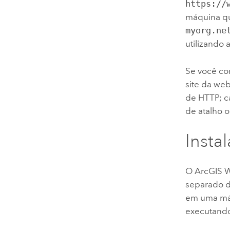
https://
máquina q
myorg.ne
utilizando
Se você con
site da web
de HTTP; ca
de atalho o
Insta
O
ArcGIS 
separado d
em uma máq
executand