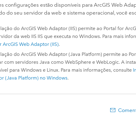
es configurações estão disponíveis para
ArcGIS Web Adap
 do seu servidor da web e sistema operacional, você es
alação do
ArcGIS Web Adaptor (IIS)
permite ao
Portal for ArcG
rvidor da web IIS
IIS
que executa no
Windows
.
Para mais info
ar
ArcGIS Web Adaptor (IIS)
.
alação do
ArcGIS Web Adaptor (Java Platform)
permite ao
Por
ar com servidores
Java
como
WebSphere
e WebLogic. A insta
ível para
Windows
e
Linux
. Para mais informações, consulte
I
r (Java Platform)
no
Windows
.
Comentá