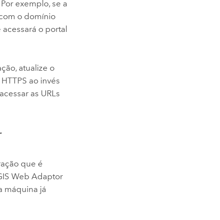
. Por exemplo, se a
com o domínio
 acessará o portal
ção, atualize o
ar HTTPS ao invés
 acessar as URLs
r
ração que é
GIS Web Adaptor
a máquina já