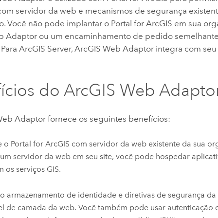
 com servidor da web e mecanismos de segurança existent
o. Você não pode implantar o
Portal for ArcGIS
em sua org
b Adaptor
ou um encaminhamento de pedido semelhante 
 Para
ArcGIS Server
,
ArcGIS Web Adaptor
integra com seu 
ícios do
ArcGIS Web Adapto
Web Adaptor
fornece os seguintes benefícios:
e o
Portal for ArcGIS
com servidor da web existente da sua or
r um servidor da web em seu site, você pode hospedar aplica
am os serviços GIS.
e o armazenamento de identidade e diretivas de segurança da
el de camada da web. Você também pode usar autenticação d