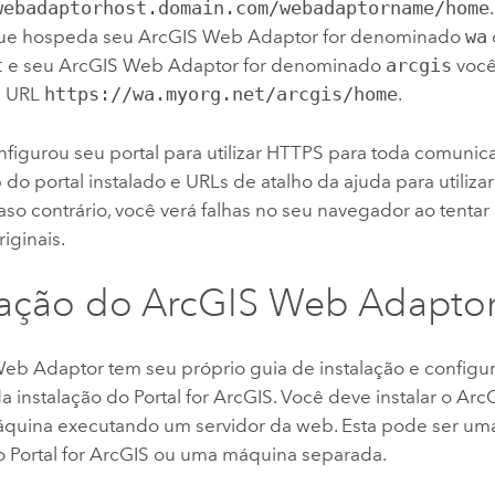
webadaptorhost.domain.com/webadaptorname/home
ue hospeda seu
ArcGIS Web Adaptor
for denominado
wa
t
e seu
ArcGIS Web Adaptor
for denominado
arcgis
você
 a URL
https://wa.myorg.net/arcgis/home
.
figurou seu portal para utilizar HTTPS para toda comunica
 do portal instalado e URLs de atalho da ajuda para utiliz
so contrário, você verá falhas no seu navegador ao tentar
riginais.
lação do
ArcGIS Web Adapto
Web Adaptor
tem seu próprio guia de instalação e configu
a instalação do
Portal for ArcGIS
. Você deve instalar o
Arc
uina executando um servidor da web. Esta pode ser um
o
Portal for ArcGIS
ou uma máquina separada.