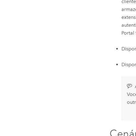
client
armaze
extens
autent
Portal
Dispon
Dispon
Voc
out
Cenár