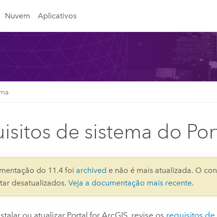
Nuvem
Aplicativos
ema
isitos de sistema do Port
mentação do 11.4 foi
archived
e não é mais atualizada. O con
ar desatualizados.
Veja a documentação mais recente
.
stalar ou atualizar
Portal for ArcGIS
, revise os
requisitos d