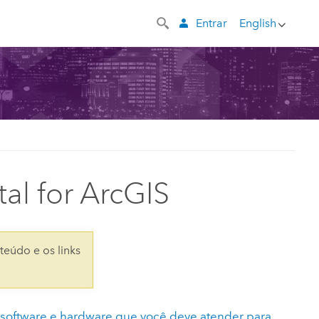
Entrar
English
al for ArcGIS
teúdo e os links
e software e hardware que você deve atender para