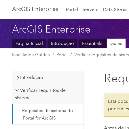
ArcGIS Enterprise
Portal
Servers
Data Stores
ArcGIS Enterprise
Página Inicial
Introdução
Essentials
Guias
Installation Guides
Portal
Verificar requisitos de sist
Requ
Introdução
Verificar requisitos de
sistema
Esta docu
podem est
Requisitos de sistema do
Portal for ArcGIS
Antes de in