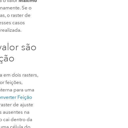
á o valor
Máximo
ernamente. Se o
s, o raster de
esses casos
realizada.
alor são
ição
 em dois rasters,
or feições,
nterna para uma
nverter Feição
raster de ajuste
s ausentes na
 cai dentro da
 uma célula do