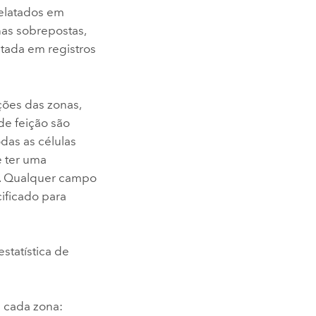
relatados em
nas sobrepostas,
latada em registros
ções das zonas,
de feição são
das as células
e ter uma
ro. Qualquer campo
cificado para
statística de
a cada zona: