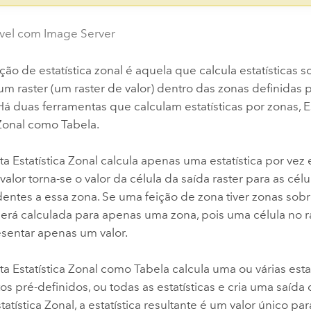
vel com Image Server
o de estatística zonal é aquela que calcula estatísticas s
um raster (um raster de valor) dentro das zonas definidas 
Há duas ferramentas que calculam estatísticas por zonas,
E
 Zonal como Tabela
.
nta
Estatística Zonal
calcula apenas uma estatística por vez 
 valor torna-se o valor da célula da saída raster para as célu
entes a essa zona. Se uma feição de zona tiver zonas sobr
 será calculada para apenas uma zona, pois uma célula no r
sentar apenas um valor.
nta
Estatística Zonal como Tabela
calcula uma ou várias esta
s pré-definidos, ou todas as estatísticas e cria uma saída
tatística Zonal
, a estatística resultante é um valor único pa