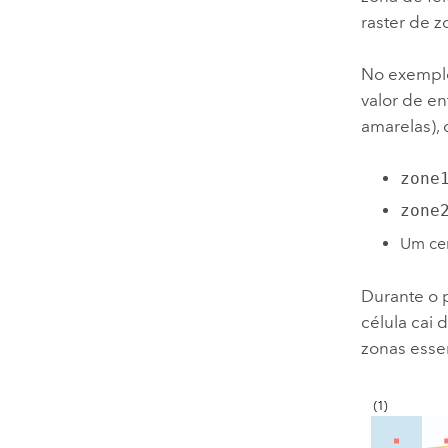
raster de 
No exemplo 
valor de en
amarelas),
zone
zone
Um cen
Durante o 
célula cai 
zonas ess