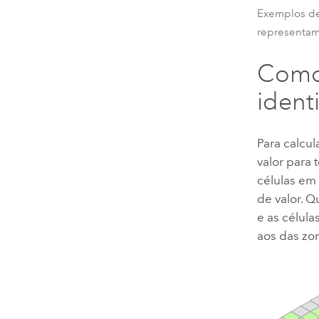
Exemplos de 
representam
Como 
ident
Para calcul
valor para
células em
de valor. 
e as célula
aos das zon