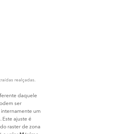
raídas realçadas.
iferente daquele
 podem ser
a internamente um
 Este ajuste é
do raster de zona