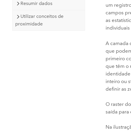
Resumir dados
um registro
campos pré-
Utilizar conceitos de
as estatíst
proximidade
individuais
A camada de
que podem 
primeiro co
que têm o 
identidade 
inteiro ou 
definir as 
O raster do
saída para 
Na ilustraç