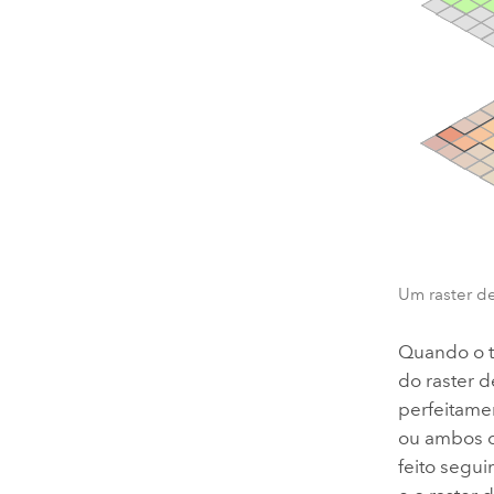
Um raster de
Quando o t
do raster d
perfeitame
ou ambos os
feito segu