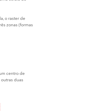
a, o raster de
três zonas (formas
hum centro de
s outras duas