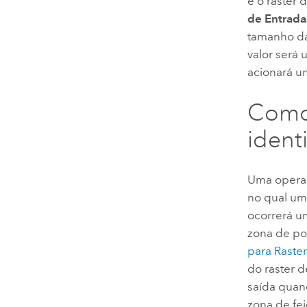
e o raster 
de Entrada
tamanho da 
valor será
acionará u
Como 
ident
Uma operaç
no qual um 
ocorrerá um
zona de po
para Raste
do raster d
saída quan
zona de fe