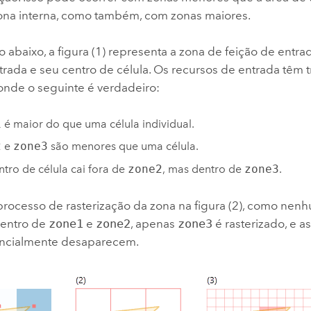
zona interna, como também, com zonas maiores.
abaixo, a figura (1) representa a zona de feição de entrad
trada e seu centro de célula. Os recursos de entrada têm 
 onde o seguinte é verdadeiro:
1
é maior do que uma célula individual.
2
e
zone3
são menores que uma célula.
tro de célula cai fora de
zone2
, mas dentro de
zone3
.
processo de rasterização da zona na figura (2), como nen
dentro de
zone1
e
zone2
, apenas
zone3
é rasterizado, e a
encialmente desaparecem.