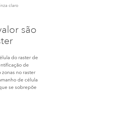
inza claro
alor são
ter
élula do raster de
ntificação de
 zonas no raster
tamanho de célula
r que se sobrepõe