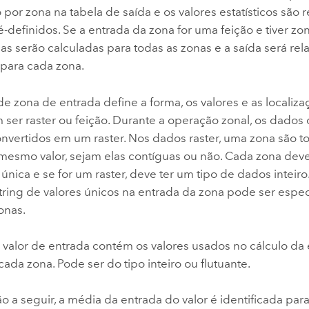
 por zona na tabela de saída e os valores estatísticos são 
definidos. Se a entrada da zona for uma feição e tiver zo
icas serão calculadas para todas as zonas e a saída será re
 para cada zona.
 zona de entrada define a forma, os valores e as localiza
ser raster ou feição. Durante a operação zonal, os dados 
nvertidos em um raster. Nos dados raster, uma zona são to
mesmo valor, sejam elas contíguas ou não. Cada zona dev
única e se for um raster, deve ter um tipo de dados intei
string de valores únicos na entrada da zona pode ser espe
zonas.
 valor de entrada contém os valores usados no cálculo da e
cada zona. Pode ser do tipo inteiro ou flutuante.
ão a seguir, a média da entrada do valor é identificada par