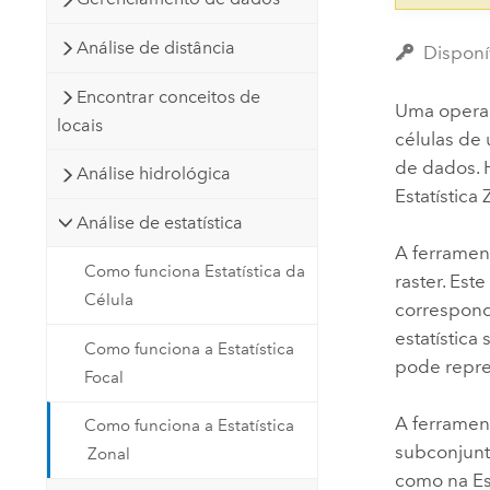
Análise de distância
Disponí
Encontrar conceitos de
Uma operaçã
locais
células de 
de dados. 
Análise hidrológica
Estatística
Análise de estatística
A ferrame
Como funciona Estatística da
raster. Este
Célula
correspond
estatística
Como funciona a Estatística
pode repre
Focal
A ferrame
Como funciona a Estatística
subconjunto
Zonal
como na
Es