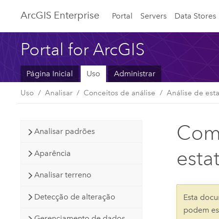
ArcGIS Enterprise
Portal
Servers
Data Stores
Portal for ArcGIS
Página Inicial
Uso
Administrar
Uso
Analisar
Conceitos de análise
Análise de esta
Como
Analisar padrões
estat
Aparência
Analisar terreno
Detecção de alteração
Esta docu
podem est
Gerenciamento de dados