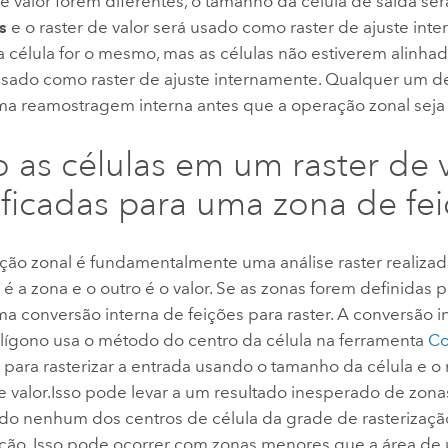
de valor forem diferentes, o tamanho da célula de saída ser
s
e o raster de valor será usado como raster de ajuste int
célula for o mesmo, mas as células não estiverem alinhada
 usado como raster de ajuste internamente. Qualquer um d
ma reamostragem interna antes que a operação zonal seja 
as células em um raster de v
ificadas para uma zona de fe
ão zonal é fundamentalmente uma análise raster realizada
é a zona e o outro é o valor. Se as zonas forem definidas p
a conversão interna de feições para raster.
A conversão i
lígono usa o método do centro da célula na ferramenta
Co
r
para rasterizar a entrada usando o tamanho da célula e o 
e valor.
Isso pode levar a um resultado inesperado de zona
do nenhum dos centros de célula da grade de rasterização
ição. Isso pode ocorrer com zonas menores que a área de