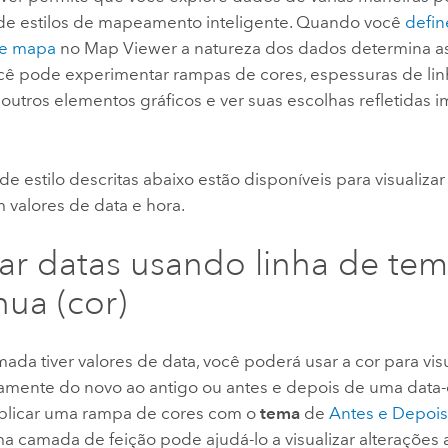
de estilos de mapeamento inteligente. Quando você
defin
e mapa
no
Map Viewer
a natureza dos dados determina as
cê pode experimentar rampas de cores, espessuras de linh
 outros elementos gráficos e ver suas escolhas refletidas
e estilo descritas abaixo estão disponíveis para visualizar
 valores de data e hora.
izar datas usando linha de te
nua (cor)
da tiver valores de data, você poderá usar a cor para vis
amente do novo ao antigo ou antes e depois de uma data
plicar uma rampa de cores com o
tema
de
Antes e Depoi
a camada de feição pode ajudá-lo a visualizar alterações