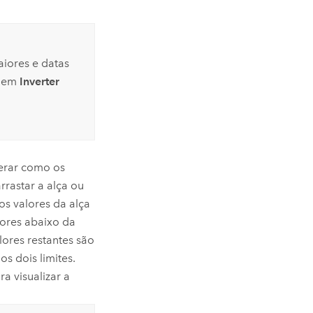
aiores e datas
r em
Inverter
terar como os
rastar a alça ou
os valores da alça
ores abaixo da
ores restantes são
s dois limites.
a visualizar a