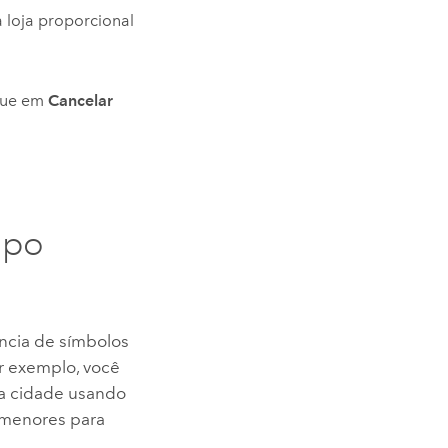
 loja proporcional
ique em
Cancelar
mpo
ência de símbolos
r exemplo, você
ma cidade usando
s menores para