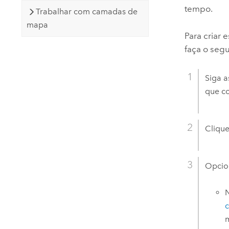
tempo.
Trabalhar com camadas de
mapa
Para criar 
faça o segu
Siga a
que co
Clique
Opcion
c
m