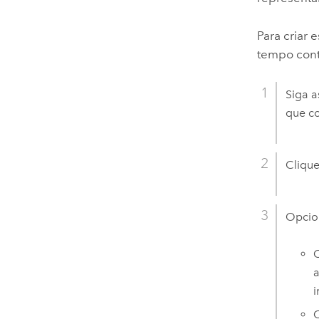
Para criar 
tempo contí
Siga a
que co
Clique
Opcion
a
i