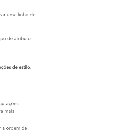
trar uma linha de
po de atributo
ções de estilo
.
igurações
ra mais
ar a ordem de