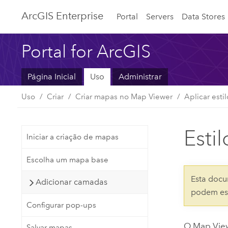
ArcGIS Enterprise
Portal
Servers
Data Stores
Portal for ArcGIS
Página Inicial
Uso
Administrar
Uso
Criar
Criar mapas no Map Viewer
Aplicar estil
Esti
Iniciar a criação de mapas
Escolha um mapa base
Esta docu
Adicionar camadas
podem est
Configurar pop-ups
O
Map Vie
Salvar mapas