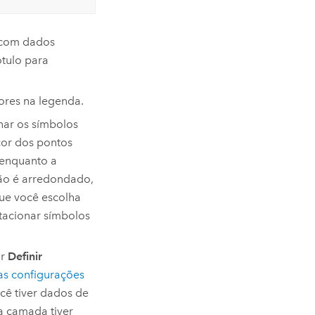
 com dados
ótulo para
ores na legenda.
nar os símbolos
cor dos pontos
 enquanto a
ão é arredondado,
ue você escolha
tacionar símbolos
ar
Definir
as configurações
cê tiver dados de
a camada tiver