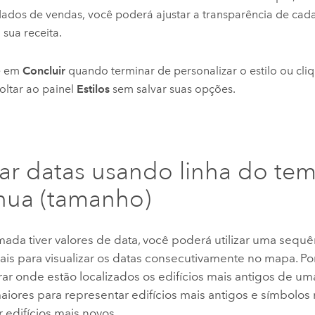
ados de vendas, você poderá ajustar a transparência de cada
 sua receita.
e em
Concluir
quando terminar de personalizar o estilo ou cl
oltar ao painel
Estilos
sem salvar suas opções.
izar datas usando linha do te
nua (tamanho)
ada tiver valores de data, você poderá utilizar uma sequ
ais para visualizar os datas consecutivamente no mapa.
Po
ar onde estão localizados os edifícios mais antigos de u
aiores para representar edifícios mais antigos e símbolo
 edifícios mais novos.
.