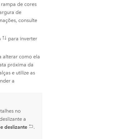
 rampa de cores
largura de
rmações, consulte
s
para inverter
a alterar como ela
data próxima da
ças e utilize as
nder a
talhes no
deslizante a
e deslizante
.