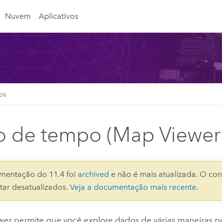
Nuvem
Aplicativos
os
lo de tempo (Map Viewer
mentação do 11.4 foi
archived
e não é mais atualizada. O con
ar desatualizados.
Veja a documentação mais recente
.
wer
permite que você explore dados de várias maneiras 