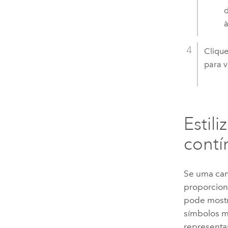
d
à
Cliqu
para v
Estil
contí
Se uma cam
proporcion
pode mostr
símbolos m
representar