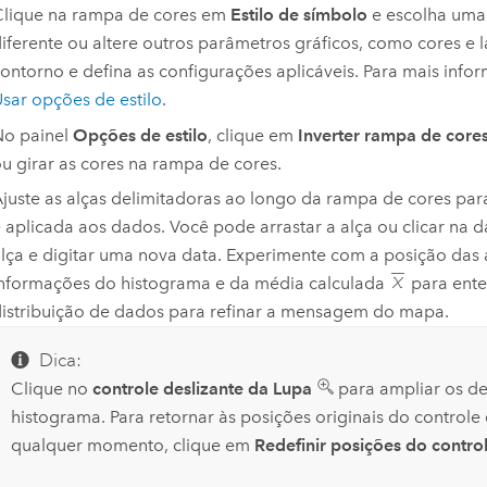
lique na rampa de cores em
Estilo de símbolo
e escolha uma
iferente ou altere outros parâmetros gráficos, como cores e 
ontorno e defina as configurações aplicáveis. Para mais info
sar opções de estilo
.
No painel
Opções de estilo
, clique em
Inverter rampa de core
u girar as cores na rampa de cores.
juste as alças delimitadoras ao longo da rampa de cores par
 aplicada aos dados. Você pode arrastar a alça ou clicar na 
lça e digitar uma nova data. Experimente com a posição das al
nformações do histograma e da média calculada
para ente
istribuição de dados para refinar a mensagem do mapa.
Dica:
Clique no
controle deslizante da Lupa
para ampliar os de
histograma. Para retornar às posições originais do controle 
qualquer momento, clique em
Redefinir posições do control