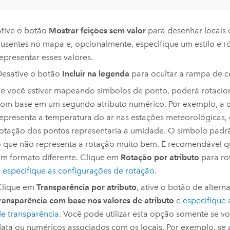
tive o botão
Mostrar feições sem valor
para desenhar locais
usentes no mapa e, opcionalmente, especifique um estilo e r
epresentar esses valores.
esative o botão
Incluir na legenda
para ocultar a rampa de c
e você estiver mapeando símbolos de ponto, poderá rotacio
om base em um segundo atributo numérico. Por exemplo, a 
epresenta a temperatura do ar nas estações meteorológicas,
otação dos pontos representaria a umidade. O símbolo padr
 que não representa a rotação muito bem. É recomendável q
m formato diferente. Clique em
Rotação por atributo
para ro
e
especifique as configurações de rotação
.
Clique em
Transparência por atributo
, ative o botão de altern
ransparência com base nos valores de atributo
e
especifique 
e transparência
. Você pode utilizar esta opção somente se vo
ata ou numéricos associados com os locais. Por exemplo, se 