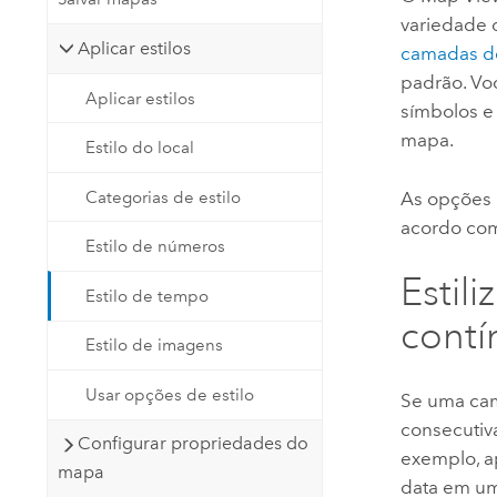
variedade 
Aplicar estilos
camadas d
padrão. Vo
Aplicar estilos
símbolos e
mapa.
Estilo do local
Categorias de estilo
As opções d
acordo com
Estilo de números
Estil
Estilo de tempo
contí
Estilo de imagens
Usar opções de estilo
Se uma cama
consecutiv
Configurar propriedades do
exemplo, a
mapa
data em um