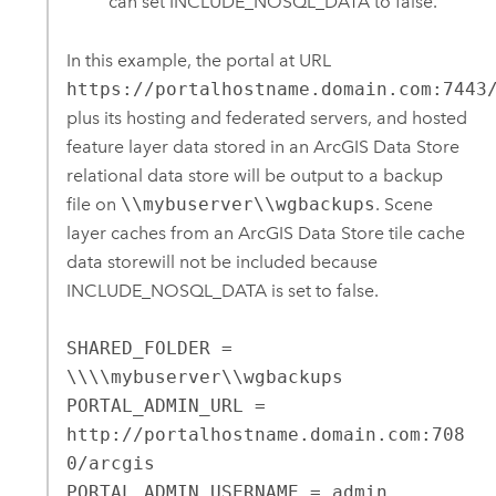
can set INCLUDE_NOSQL_DATA to false.
In this example, the portal at URL
https://portalhostname.domain.com:7443
plus its hosting and federated servers, and hosted
feature layer data stored in an
ArcGIS Data Store
relational data store will be output to a backup
file on
\\mybuserver\\wgbackups
. Scene
layer caches from an
ArcGIS Data Store
tile cache
data storewill not be included because
INCLUDE_NOSQL_DATA is set to false.
SHARED_FOLDER = 
\\\\mybuserver\\wgbackups

PORTAL_ADMIN_URL = 
http://portalhostname.domain.com:708
0/arcgis

PORTAL_ADMIN_USERNAME = admin
