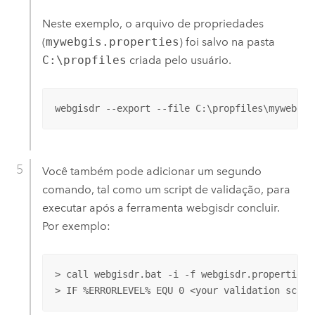
Neste exemplo, o arquivo de propriedades
(
mywebgis.properties
) foi salvo na pasta
C:\propfiles
criada pelo usuário.
webgisdr --export --file C:\propfiles\mywebgis
Você também pode adicionar um segundo
comando, tal como um script de validação, para
executar após a ferramenta webgisdr concluir.
Por exemplo:
> call webgisdr.bat -i -f webgisdr.properties

> IF %ERRORLEVEL% EQU 0 <your validation scrip