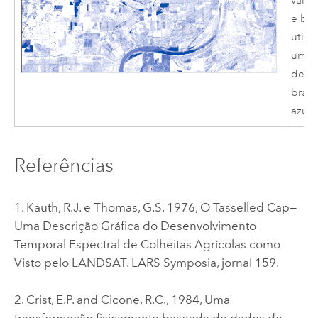
valor
e bai
utili
uma 
de c
branc
azul.
Referências
1. Kauth, R.J. e Thomas, G.S. 1976, O Tasselled Cap—
Uma Descrição Gráfica do Desenvolvimento
Temporal Espectral de Colheitas Agrícolas como
Visto pelo LANDSAT. LARS Symposia, jornal 159.
2. Crist, E.P. and Cicone, R.C., 1984, Uma
transformação fisicamente baseada de dados de