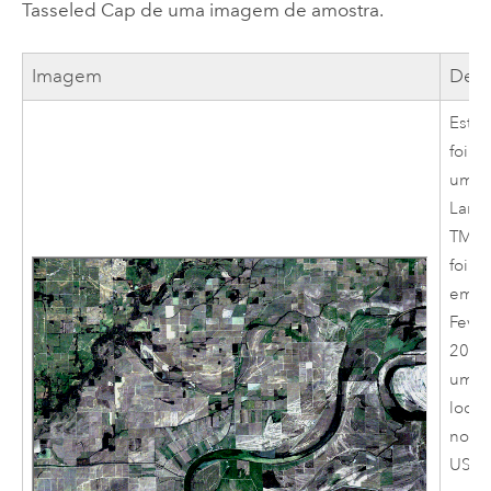
Tasseled Cap de uma imagem de amostra.
Imagem
Desc
Esta
foi t
uma 
Land
TM. E
foi a
em 1
Fever
2008
uma
local
no Ar
USA.