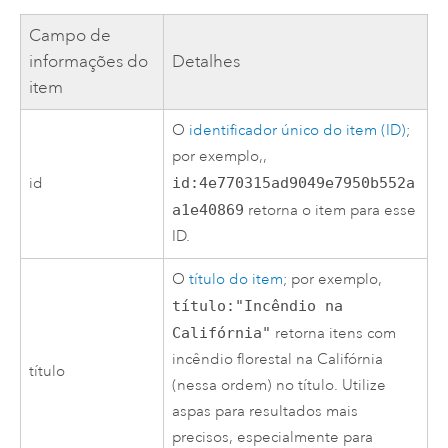
Campo de
informações do
Detalhes
item
O
identificador único do item (ID)
;
por exemplo,,
id
id:4e770315ad9049e7950b552a
a1e40869
retorna o item para esse
ID.
O
título do item
; por exemplo,
título:"Incêndio na
Califórnia"
retorna itens com
incêndio florestal na Califórnia
título
(nessa ordem) no título. Utilize
aspas para resultados mais
precisos, especialmente para