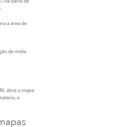
na barra de
a
.
ra a área de
ação de mídia
 URL abre o mapa
atário, o
 mapas