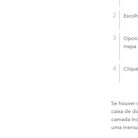
Escol
Opcio
mapa 
Cliqu
Se houver 
caixa de d
camada ind
uma mensag