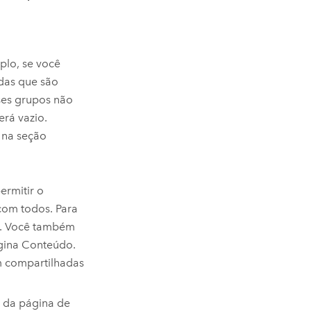
lo, se você
das que são
ses grupos não
rá vazio.
 na seção
ermitir o
com todos. Para
. Você também
ina Conteúdo.
m compartilhadas
da página de