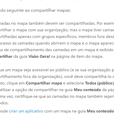
do seguinte ao compartilhar mapas:
madas no mapa também devem ser compartilhadas. Por exemp
tilhar o mapa com sua organização, mas o mapa tiver cama
tilhadas apenas com grupos específicos, membros fora des
acesso às camadas quando abrirem o mapa e o mapa aparece
tus de compartilhamento das camadas em um mapa é exibido
rtilhar
da guia
Visão Geral
na página de item do mapa.
ue um mapa seja acessível ao público (e se sua organização p
tilhamento fora da organização), você deve compartilhá-lo 
isto, clique em
Compartilhar mapa
e selecione
Todos (público)
tilizar a opção de compartilhar na guia
Meu conteúdo
da pág
ma vez, certifique-se que as camadas no mapa também seja
odos.
pode
criar um aplicativo
com um mapa na guia
Meu conteúdo