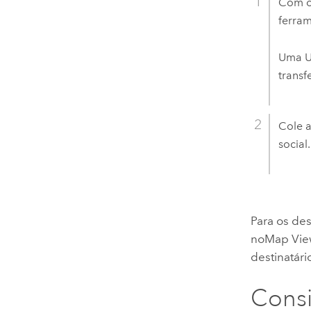
Com o
ferra
Uma U
transf
Cole a
social.
Para os de
no
Map Vie
destinatári
Consi