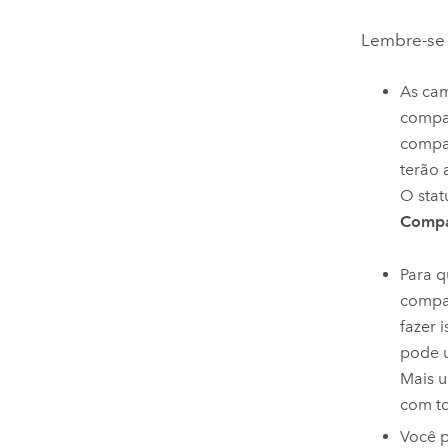
Lembre-se 
As ca
compar
compar
terão 
O sta
Compa
Para q
compar
fazer 
pode u
Mais u
com t
Você 