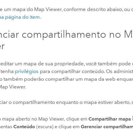
he um mapa do
Map Viewer
, conforme descrito abaixo, ou
a página do item
.
nciar compartilhamento no
M
r
u editar um mapa de sua propriedade, você também pode c
 tenha
privilégios
para compartilhar conteúdo. Os adminis
o também poderão compartilhar um mapa da web enquant
Map Viewer
.
ciar o compartilhamento enquanto o mapa estiver aberto, s
 mapa aberto no
Map Viewer
, clique em
Compartilhar mapa
mentas
Conteúdo
(escura) e clique em
Gerenciar compartilha