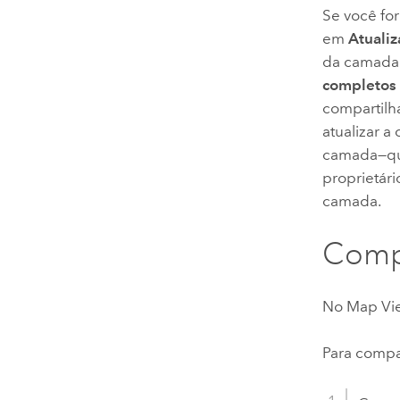
Se você for
em
Atuali
da camada 
completos
compartil
atualizar 
camada—que
proprietári
camada.
Compa
No
Map Vi
Para compar