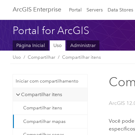
ArcGIS Enterprise
Portal
Servers
Data Stores
Portal for ArcGIS
Página Inicial
Uso
Administrar
Uso
Compartilhar
Compartilhar itens
Comp
Iniciar com compartilhamento
Compartilhar itens
ArcGIS 12.
Compartilhar itens
Você pode 
Compartilhar mapas
específicos
Compartilhar cenas