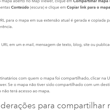
 mapa aberto no
Map Viewer
, clique em
Compartilhar mapa
mentas
Conteúdo
(escura) e clique em
Copiar link para o map
RL para o mapa em sua extensão atual é gerada e copiada pa
erência.
 URL em um e-mail, mensagem de texto, blog, site ou public
stinatários com quem o mapa foi compartilhado, clicar na
wer
. Se o mapa não tiver sido compartilhado com um destin
o não terá acesso ao mapa.
derações para compartilhar