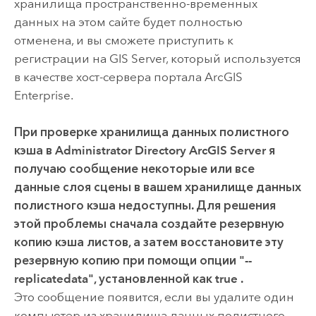
хранилища пространственно-временных
данных на этом сайте будет полностью
отменена, и вы сможете приступить к
регистрации на
GIS Server
, который используется
в качестве хост-сервера портала
ArcGIS
Enterprise
.
При проверке хранилища данных полистного
кэша в Administrator Directory
ArcGIS Server
я
получаю сообщение
некоторые или все
данные слоя сцены в вашем хранилище данных
полистного кэша недоступны. Для решения
этой проблемы сначала создайте резервную
копию кэша листов, а затем восстановите эту
резервную копию при помощи опции "--
replicatedata", установленной как true .
Это сообщение появится, если вы удалите один
компьютер из хранилища данных полистного