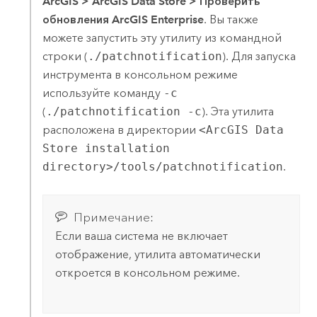
ArcGIS
>
ArcGIS Data Store
>
Проверить
обновления ArcGIS Enterprise
. Вы также
можете запустить эту утилиту из командной
строки (
./patchnotification
). Для запуска
инструмента в консольном режиме
используйте команду
-c
(
./patchnotification -c
). Эта утилита
расположена в директории
<ArcGIS Data
Store installation
directory>/tools/patchnotification
.
Примечание:
Если ваша система не включает
отображение, утилита автоматически
откроется в консольном режиме.