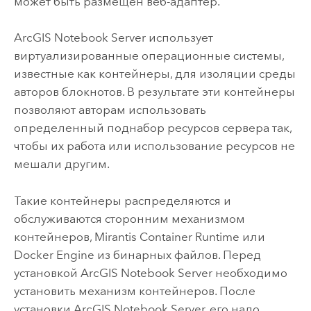
может быть размещен веб-адаптер.
ArcGIS Notebook Server
использует
виртуализированные операционные системы,
известные как контейнеры, для изоляции среды
авторов блокнотов. В результате эти контейнеры
позволяют авторам использовать
определенный поднабор ресурсов сервера так,
чтобы их работа или использование ресурсов не
мешали другим.
Такие контейнеры распределяются и
обслуживаются сторонним механизмом
контейнеров,
Mirantis Container Runtime
или
Docker Engine
из бинарных файлов. Перед
установкой
ArcGIS Notebook Server
необходимо
установить механизм контейнеров. После
установки
ArcGIS Notebook Server
, его надо