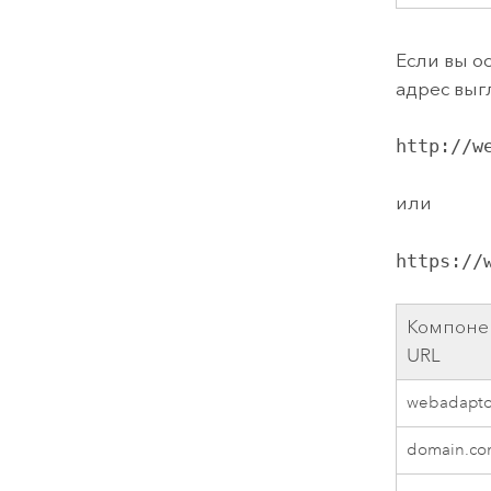
Если вы о
адрес выг
http://w
или
https://
Компоне
URL
webadapto
domain.c