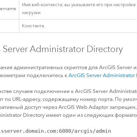
Имя веб-контекста; вы указываете его при настройк
cername
нагрузки.
Константа.
 Server Administrator Directory
ания административных скриптов для
ArcGIS Server
и
геометрии подключитесь к
ArcGIS Server Administrator 
тве случаев подключение к ArcGIS Server Administrato
т по URL-адресу, содержащему номер порта. По умол
ативный доступ через
ArcGIS Web Adaptor
запрещен, 
inistrator Directory имеет один из следующих формато
isserver.domain.com:6080/arcgis/admin