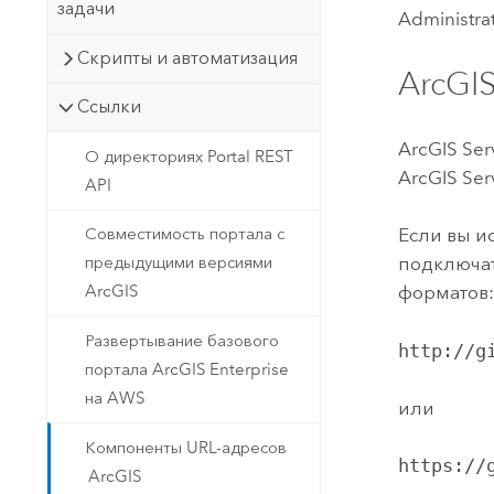
задачи
Administrat
Скрипты и автоматизация
ArcGIS
Ссылки
ArcGIS Ser
О директориях Portal REST
ArcGIS Ser
API
Совместимость портала с
Если вы и
предыдущими версиями
подключат
ArcGIS
форматов
Развертывание базового
http://g
портала ArcGIS Enterprise
на AWS
или
Компоненты URL-адресов
https://
ArcGIS