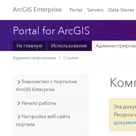
ArcGIS Enterprise
Portal
Servers
Data Stores
Portal for ArcGIS
На главную
Использование
Администриров
Администрирование
Ссылки
Ком
Знакомство с порталом
ArcGIS Enterprise
Начало работы
Эта доку
Ресурсы 
Настройка веб-сайта
докумен
портала