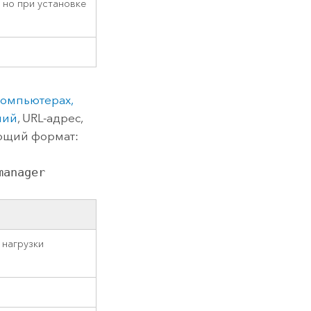
, но при установке
компьютерах,
ний
, URL-адрес,
ующий формат:
manager
 нагрузки