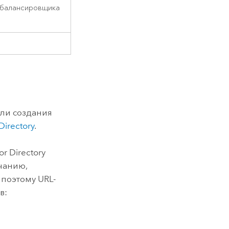
е балансировщика
ли создания
Directory
.
r Directory
чанию,
поэтому URL-
в: