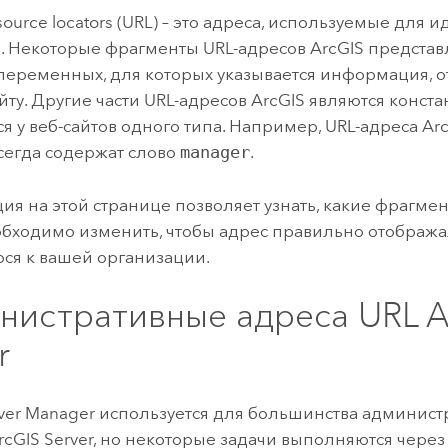
source locators (URL) – это адреса, используемые для
в. Некоторые фрагменты URL-адресов ArcGIS представ
переменных, для которых указывается информация, о
йту. Другие части URL-адресов ArcGIS являются конста
я у веб-сайтов одного типа. Например, URL-адреса
Arc
сегда содержат слово
manager
.
я на этой странице позволяет узнать, какие фрагме
обходимо изменить, чтобы адрес правильно отображ
ся к вашей организации.
нистративные адреса URL
A
r
ver Manager
используется для большинства админист
rcGIS Server
, но некоторые задачи выполняются через 