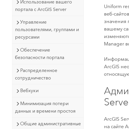
Использование вашего
Uniform re
портала с ArcGIS Server
веб-сайто
значения 
Управление
вашему са
пользователями, группами и
изменяютс
ресурсами
Manager
в
Обеспечение
безопасности портала
Информаци
ArcGIS не
Распределенное
относящую
сотрудничество
Адми
Вебхуки
Serve
Минимизация потери
данных и времени простоя
ArcGIS Ser
Общие административные
на сайте
A