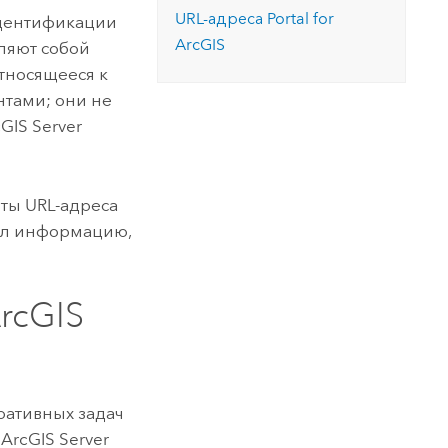
URL-адреса
Portal for
 идентификации
ArcGIS
ляют собой
тносящееся к
нтами; они не
GIS Server
нты URL-адреса
ал информацию,
rcGIS
ративных задач
ArcGIS Server