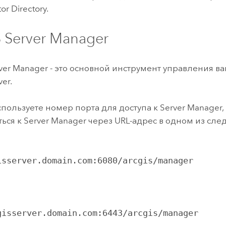
or Directory.
 Server Manager
ver Manager
- это основной инструмент управления в
ver
.
спользуете номер порта для доступа к
Server Manager
ься к
Server Manager
через URL-адрес в одном из сл
:
isserver.domain.com:6080/arcgis/manager
gisserver.domain.com:6443/arcgis/manager