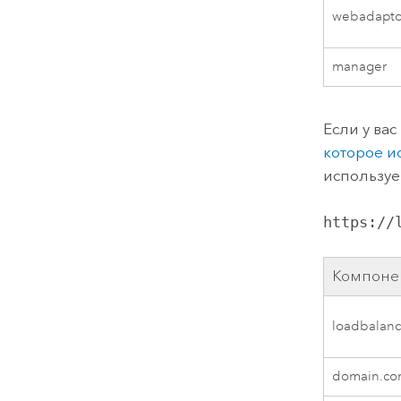
webadapt
manager
Если у ва
которое и
используе
https://
Компоне
loadbalanc
domain.c