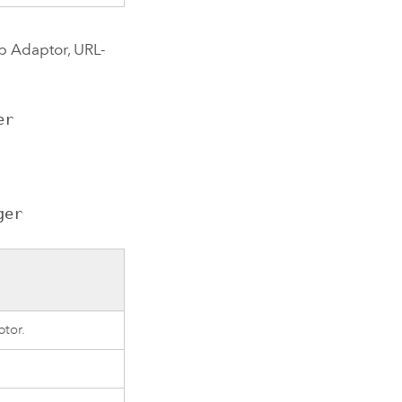
b Adaptor
, URL-
er
ger
ptor
.