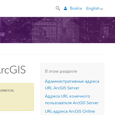
Войти
English
rcGIS
В этом разделе
Административные адреса
URL
ArcGIS Server
ляется.
Адреса URL конечного
пользователя
ArcGIS Server
URL-адреса
ArcGIS Online