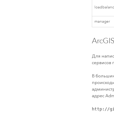
loadbalan
manager
ArcGIS
Для напис
сервисов 
В большинс
происходи
администр
адрес Adm
http://g