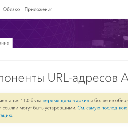
Облако
Приложения
ание
поненты URL-адресов A
ментация 11.0 была
перемещена в архив
и более не обнов
и ссылки могут быть устаревшими.
См. самую последнюю
тацию
.