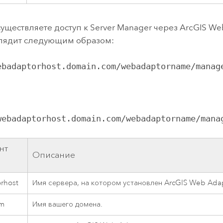
существляете доступ к
Server Manager
через
ArcGIS We
лядит следующим образом:
ebadaptorhost.domain.com/webadaptorname/manag
webadaptorhost.domain.com/webadaptorname/mana
нт
Описание
rhost
Имя сервера, на котором установлен
ArcGIS Web Ada
om
Имя вашего домена.