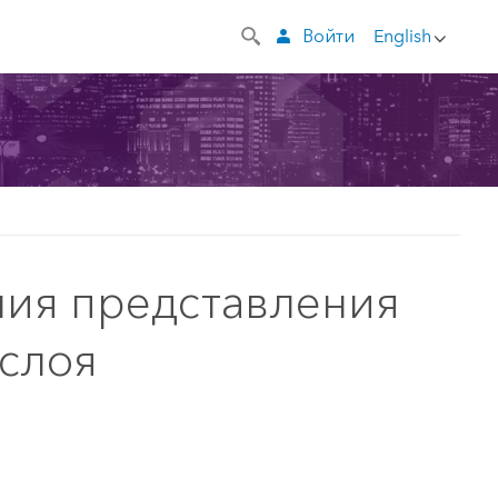
Войти
English
ния представления
слоя