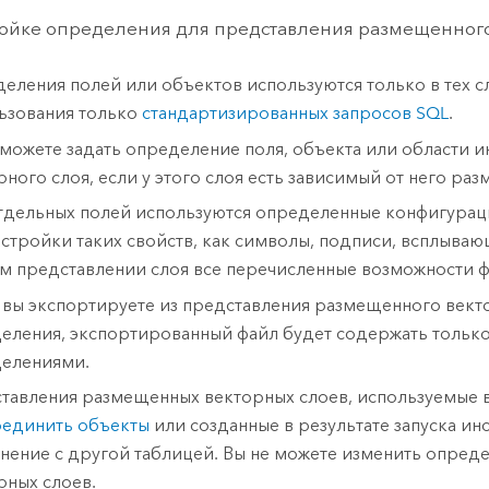
ойке определения для представления размещенного
еления полей или объектов используются только в тех сл
ьзования только
стандартизированных запросов SQL
.
 можете задать определение поля, объекта или области 
рного слоя, если у этого слоя есть зависимый от него ра
тдельных полей используются определенные конфигурации
астройки таких свойств, как символы, подписи, всплываю
м представлении слоя все перечисленные возможности ф
 вы экспортируете из представления размещенного вект
еления, экспортированный файл будет содержать только
елениями.
тавления размещенных векторных слоев, используемые в
единить объекты
или созданные в результате запуска и
нение с другой таблицей. Вы не можете изменить опред
рных слоев.