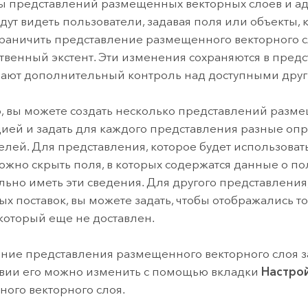
 представлений размещенных векторных слоев и ад
дут видеть пользователи, задавая поля или объекты, 
раничить представление размещенного векторного с
твенный экстент. Эти изменения сохраняются в пред
ают дополнительный контроль над доступными дру
 вы можете создать несколько представлений разме
ей и задать для каждого представления разные опр
елей. Для представления, которое будет использоват
ожно скрыть поля, в которых содержатся данные о по
льно иметь эти сведения. Для другого представления,
х поставок, вы можете задать, чтобы отображались 
 который еще не доставлен.
ие представления размещенного векторного слоя з
вии его можно изменить с помощью вкладки
Настро
ого векторного слоя.