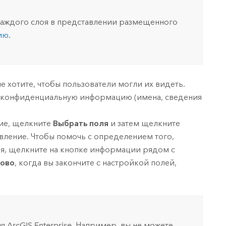
 каждого слоя в представлении размещенного
ию
.
е хотите, чтобы пользователи могли их видеть.
т конфиденциальную информацию (имена, сведения
ние, щелкните
Выбрать поля
и затем щелкните
авление. Чтобы помочь с определением того,
ия, щелкните на кнопке информации рядом с
тово
, когда вы закончите с настройкой полей,
ля
ArcGIS Enterprise
.
Например, вы не можете