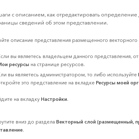
шаги с описанием, как отредактировать определени
траницы сведений об этом представлении.
йте описание представления размещенного векторного 
Если вы являетесь владельцем данного представления, о
Мои ресурсы
на странице ресурсов.
Ели вы являетесь администратором, то либо используйте
откройте это представление на вкладке
Ресурсы моей ор
дите на вкладку
Настройки
.
утите вниз до раздела
Векторный слой (размещенный, п
тавление
.