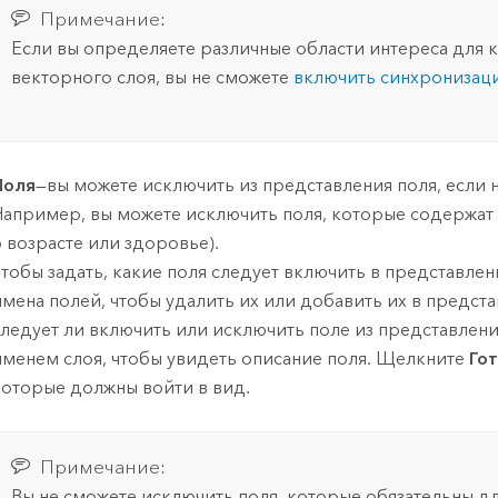
Примечание:
Если вы определяете различные области интереса для
векторного слоя, вы не сможете
включить синхронизац
Поля
—вы можете исключить из представления поля, если н
Например, вы можете исключить поля, которые содержа
 возрасте или здоровье).
Чтобы задать, какие поля следует включить в представле
имена полей, чтобы удалить их или добавить их в предст
следует ли включить или исключить поле из представлен
именем слоя, чтобы увидеть описание поля. Щелкните
Го
которые должны войти в вид.
Примечание:
Вы не сможете исключить поля, которые обязательны д