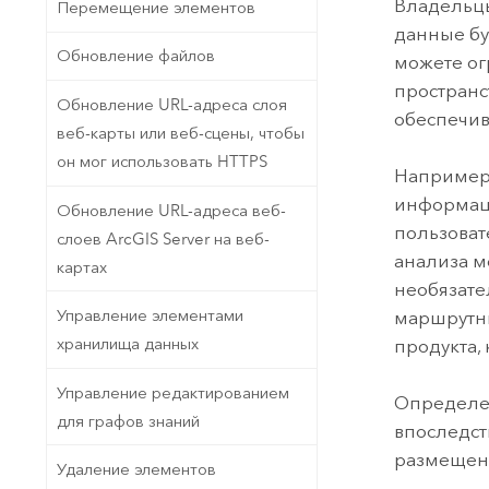
Владельцы
Перемещение элементов
данные бу
Обновление файлов
можете ог
пространс
Обновление URL-адреса слоя
обеспечив
веб-карты или веб-сцены, чтобы
он мог использовать HTTPS
Например,
информаци
Обновление URL-адреса веб-
пользоват
слоев ArcGIS Server на веб-
анализа м
картах
необязате
Управление элементами
маршрутны
хранилища данных
продукта,
Управление редактированием
Определен
для графов знаний
впоследст
размещенн
Удаление элементов