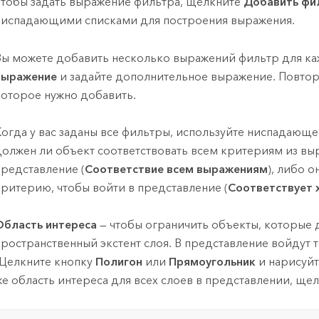
Чтобы задать выражение фильтра, щелкните
Добавить фи
ниспадающими списками для построения выражения.
Вы можете добавить несколько выражений фильтр для ка
выражение
и задайте дополнительное выражение. Повтор
которое нужно добавить.
Когда у вас заданы все фильтры, используйте ниспадающ
должен ли объект соответствовать всем критериям из выр
представление (
Соответствие всем выражениям
), либо 
критерию, чтобы войти в представление (
Соответствует 
Область интереса
— чтобы ограничить объекты, которые 
пространственный экстент слоя. В представление войдут т
Щелкните кнопку
Полигон
или
Прямоугольник
и нарисуйте
же область интереса для всех слоев в представлении, ще