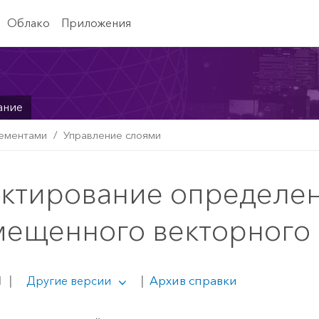
Облако
Приложения
ание
лементами
Управление слоями
актирование определе
мещенного векторного 
1
|
|
Архив справки
Другие версии