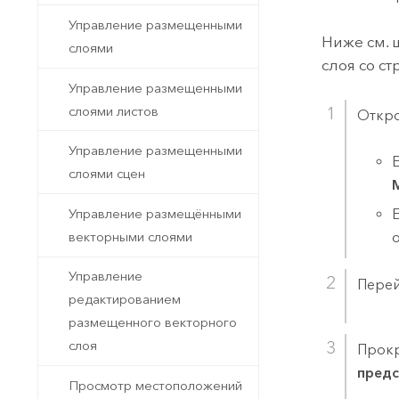
Управление размещенными
Ниже см. 
слоями
слоя со с
Управление размещенными
слоями листов
Откро
Управление размещенными
слоями сцен
Управление размещёнными
векторными слоями
Управление
Перей
редактированием
размещенного векторного
слоя
Прокр
предс
Просмотр местоположений