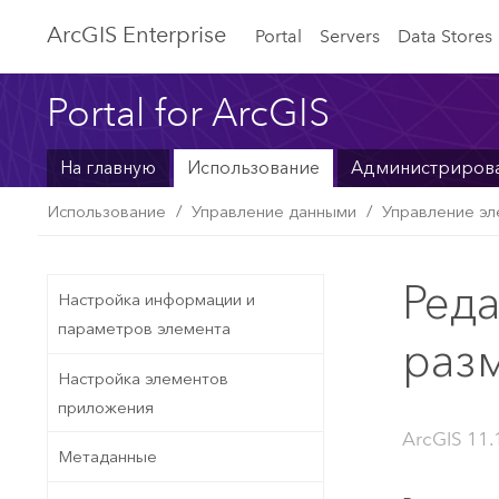
ArcGIS Enterprise
Portal
Servers
Data Stores
Portal for ArcGIS
На главную
Использование
Администриров
Использование
Управление данными
Управление э
Ред
Настройка информации и
параметров элемента
раз
Настройка элементов
приложения
ArcGIS 11.
Метаданные