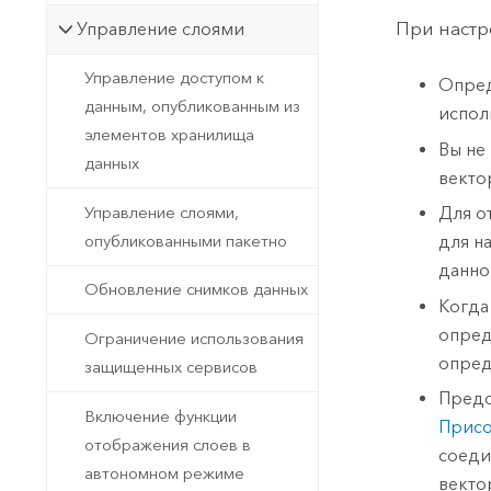
При настр
Управление слоями
Управление доступом к
Опред
данным, опубликованным из
испол
элементов хранилища
Вы не
данных
векто
Управление слоями,
Для о
опубликованными пакетно
для н
данно
Обновление снимков данных
Когда
опред
Ограничение использования
опред
защищенных сервисов
Предс
Включение функции
Присо
отображения слоев в
соеди
автономном режиме
векто