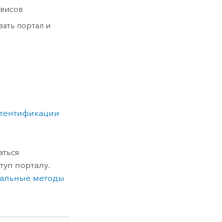
рвисов
ать портал и
утентификации
аться
уп порталу.
альные методы