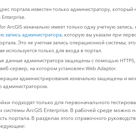
дрес портала известен только администратору, который 
 Enterprise
.
 for ArcGIS
изначально имеет только одну учетную запись,
ую запись администратора
, которую вы указали при перв
ортала. Это не учетная запись операционной системы; это 
ая используется только для входа в портал.
ые данные администратора защищены с помощью HTTPS
 веб-сервер, на котором установлен Web Adaptor.
перации администрирования изначально защищены и мог
о администратором.
ойки подходят только для первоначального тестирова
и системы
ArcGIS Enterprise
. В рабочей среде можно н
сть портала. В разделах этого справочного руководств
ледующее: