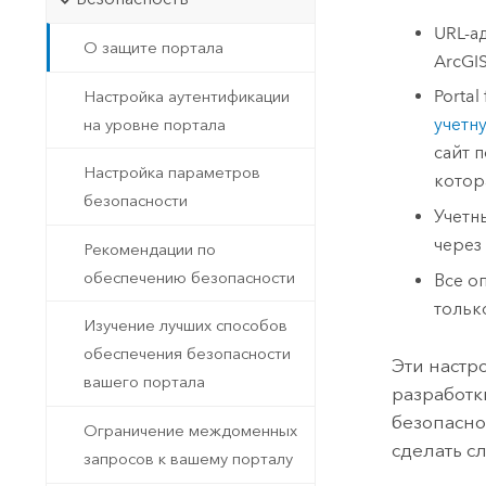
URL-а
О защите портала
ArcGIS
Portal
Настройка аутентификации
учетн
на уровне портала
сайт п
Настройка параметров
котор
безопасности
Учетн
через
Рекомендации по
обеспечению безопасности
Все о
тольк
Изучение лучших способов
обеспечения безопасности
Эти настр
вашего портала
разработк
безопасно
Ограничение междоменных
сделать с
запросов к вашему порталу