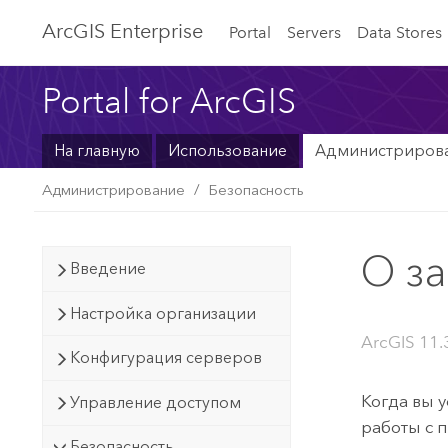
ArcGIS Enterprise
Portal
Servers
Data Stores
Portal for ArcGIS
На главную
Использование
Администриров
Администрирование
Безопасность
О з
Введение
Настройка организации
ArcGIS 11.3
Конфигурация серверов
Когда вы 
Управление доступом
работы с 
Безопасность