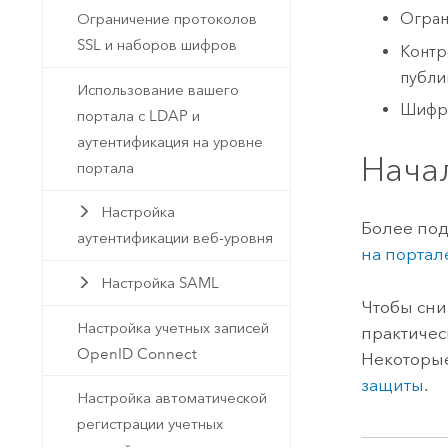
Огран
Ограничение протоколов
SSL и наборов шифров
Контр
публи
Использование вашего
Шифро
портала с LDAP и
аутентификация на уровне
Нача
портала
Настройка
Более под
аутентификации веб-уровня
на портал
Настройка SAML
Чтобы сни
Настройка учетных записей
практичес
OpenID Connect
Некоторые
защиты
.
Настройка автоматической
регистрации учетных