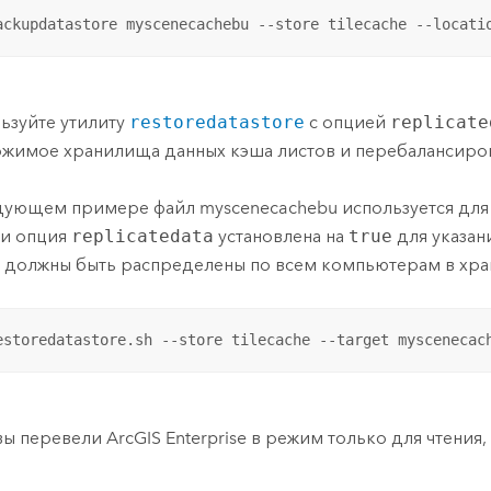
ackupdatastore myscenecachebu --store tilecache --locati
ьзуйте утилиту
restoredatastore
с опцией
replicate
жимое хранилища данных кэша листов и перебалансиров
дующем примере файл myscenecachebu используется для
 и опция
replicatedata
установлена на
true
для указан
 должны быть распределены по всем компьютерам в хра
estoredatastore.sh --store tilecache --target myscenecac
вы перевели
ArcGIS Enterprise
в режим только для чтения, 