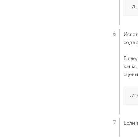
./b
Испол
содер
В сле
кэша,
сцены
./r
Если 