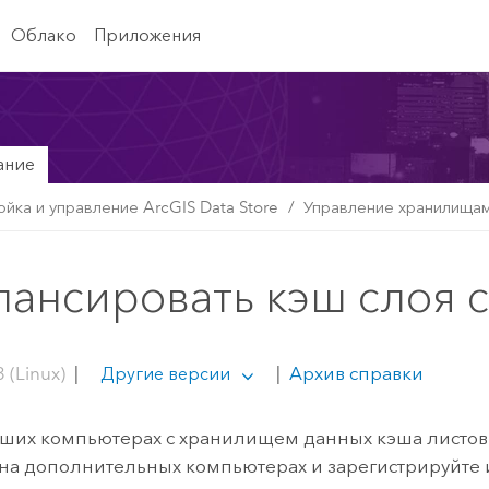
Облако
Приложения
ание
ойка и управление ArcGIS Data Store
Управление хранилища
лансировать кэш слоя 
 (Linux)
|
|
Архив справки
Другие версии
аших компьютерах с хранилищем данных кэша листов н
на дополнительных компьютерах и зарегистрируйте их