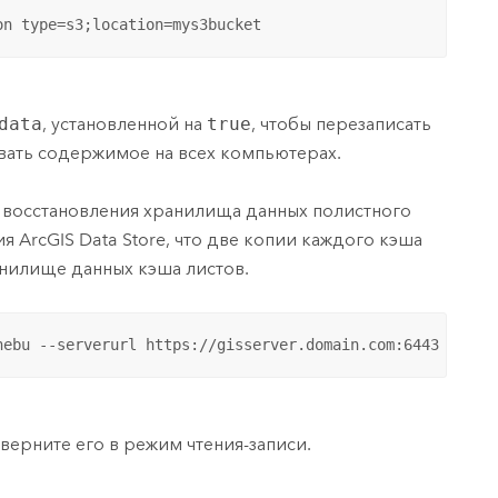
on type=s3;location=mys3bucket
data
, установленной на
true
, чтобы перезаписать
ать содержимое на всех компьютерах.
 восстановления хранилища данных полистного
ия
ArcGIS Data Store
, что две копии каждого кэша
нилище данных кэша листов.
hebu --serverurl https://gisserver.domain.com:6443 --ser
верните его в режим чтения-записи.