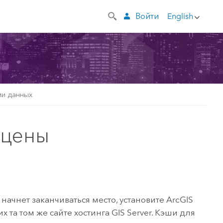
Войти
English
ми данных
сцены
ачнет заканчиваться место, установите
ArcGIS
 та том же сайте хостинга
GIS Server
. Кэши для