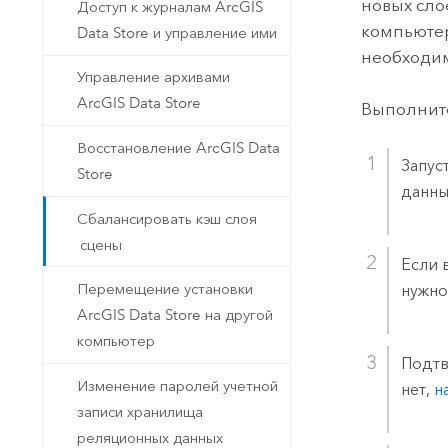
новых сло
Доступ к журналам ArcGIS
компьютер
Data Store и управление ими
необходим
Управление архивами
ArcGIS Data Store
Выполните
Восстановление ArcGIS Data
Запус
Store
данны
Сбалансировать кэш слоя
сцены
Если 
Перемещение установки
нужно
ArcGIS Data Store на другой
компьютер
Подтв
Изменение паролей учетной
нет,
н
записи хранилища
реляционных данных