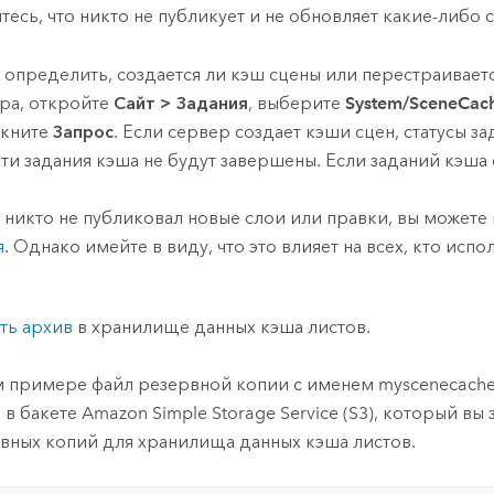
тесь, что никто не публикует и не обновляет какие-либо 
 определить, создается ли кэш сцены или перестраивает
ра, откройте
Сайт
>
Задания
, выберите
System/SceneCach
лкните
Запрос
. Если сервер создает кэши сцен, статусы з
эти задания кэша не будут завершены. Если заданий кэша
 никто не публиковал новые слои или правки, вы можете
я
. Однако имейте в виду, что это влияет на всех, кто испо
ть архив
в хранилище данных кэша листов.
м примере файл резервной копии с именем myscenecache
 в бакете
Amazon Simple Storage Service (S3)
, который вы
вных копий для хранилища данных кэша листов.