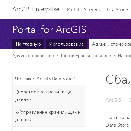
ArcGIS Enterprise
Portal
Servers
Data Stores
Portal for ArcGIS
На главную
Использование
Администриров
Администрирование
Конфигурация серверов
Настр
Сба
Что такое ArcGIS Data Store?
Настройка хранилища
данных
ArcGIS 11.3
Управление хранилищами
Если на в
данных
Data Store