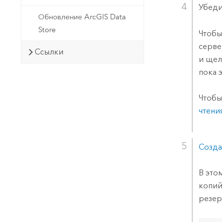
Убеди
Обновление ArcGIS Data
Store
Чтобы
серве
Ссылки
и ще
пока 
Чтобы
чтени
Созда
В это
копий
резер