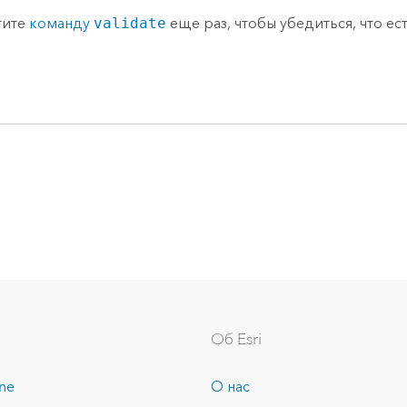
тите
команду
validate
еще раз, чтобы убедиться, что ес
Об Esri
ine
О нас