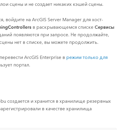
слои сцены и не создает никаких кэшей сцены.
ся, войдите на
ArcGIS Server Manager
для хост-
ingControllers
в раскрывающемся списке
Сервисы
аданий появляются при запросе. Не продолжайте,
 сцены нет в списке, вы можете продолжить.
 перевести
ArcGIS Enterprise
в
режим только для
льзует портал.
bu создается и хранится в хранилище резервных
 зарегистрировали в качестве хранилища