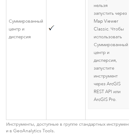
нельзя
запустить через
Суммированный
Map Viewer
центр и
Classic
. Чтобы
дисперсия
использовать
Суммированный
центр и
дисперсия,
запустите
инструмент
через
ArcGIS
REST API
или
ArcGIS Pro
.
Инструменты, доступные в группе стандартных инструменто
и в
GeoAnalytics Tools
.