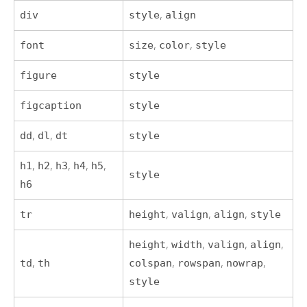
div
style
,
align
font
size
,
color
,
style
figure
style
figcaption
style
dd
,
dl
,
dt
style
h1
,
h2
,
h3
,
h4
,
h5
,
style
h6
tr
height
,
valign
,
align
,
style
height
,
width
,
valign
,
align
,
td
,
th
colspan
,
rowspan
,
nowrap
,
style