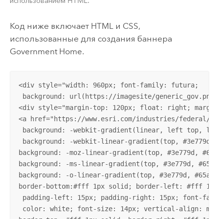
использованием HTML.
Код ниже включает HTML и CSS,
использованные для создания баннера
Government Home.
<div style="width: 960px; font-family: futura;

 background: url(https://imagesite/generic_gov.png);
<div style="margin-top: 120px; float: right; margin-
<a href="https://www.esri.com/industries/federal/in
 background: -webkit-gradient(linear, left top, lef
 background: -webkit-linear-gradient(top, #3e779d, #
background: -moz-linear-gradient(top, #3e779d, #65a9
background: -ms-linear-gradient(top, #3e779d, #65a9d
background: -o-linear-gradient(top, #3e779d, #65a9d7
border-bottom:#fff 1px solid; border-left: #fff 1px
 padding-left: 15px; padding-right: 15px; font-fami
 color: white; font-size: 14px; vertical-align: midd