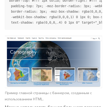
border-top: #fff 1px solid; border-right: #fff 1px 
 padding-top: 7px; -moz-border-radius: 3px; -webkit-
 border-radius: 3px; -moz-box-shadow: rgba(0,0,0,1) 
 -webkit-box-shadow: rgba(0,0,0,1) 0 1px 0; box-sha
 text-shadow: rgba(0,0,0,.4) 0 1px 0" target="_blan
Пример главной страницы с баннером, созданным с
использованием HTML.
Можно использовать баннер большего размера,