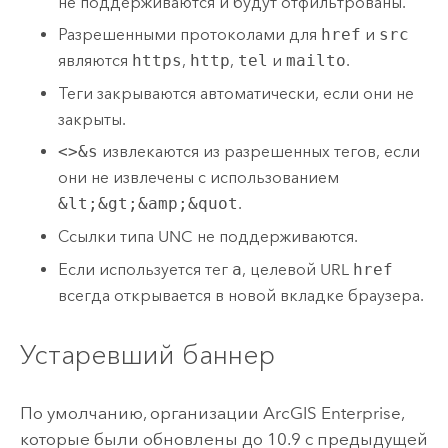
не поддерживаются и будут отфильтрованы.
Разрешенными протоколами для
href
и
src
являются
https
,
http
,
tel
и
mailto
.
Теги закрываются автоматически, если они не
закрыты.
<>&s
извлекаются из разрешенных тегов, если
они не извлечены с использованием
&lt;&gt;&amp;&quot
.
Ссылки типа UNC не поддерживаются.
Если используется тег
a
, целевой URL
href
всегда открывается в новой вкладке браузера.
Устаревший баннер
По умолчанию, организации
ArcGIS Enterprise
,
которые были обновлены до 10.9 с предыдущей