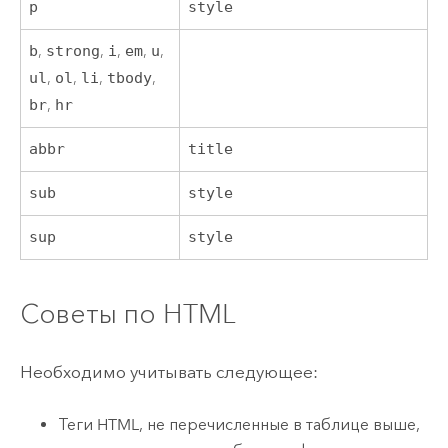
p
style
b
,
strong
,
i
,
em
,
u
,
ul
,
ol
,
li
,
tbody
,
br
,
hr
abbr
title
sub
style
sup
style
Советы по HTML
Необходимо учитывать следующее:
Теги HTML, не перечисленные в таблице выше,