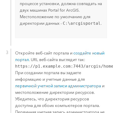
процессе установки, должна совпадать на
двух машинах
Portal for ArcGIS
.
Местоположение по умолчанию для
директории данных -
C:\arcgisportal
.
Откройте веб-сайт портала и
создайте новый
портал
. URL веб-сайта выглядит так:
https://p1.example.com:7443/arcgis/hom
При создании портала вы задаете
информацию и учетные данные для
первичной учетной записи администратора
и
местоположение директории ресурсов.
Убедитесь, что директория ресурсов
доступна для обоих компьютеров портала.
Первичная учетная запись администратора не