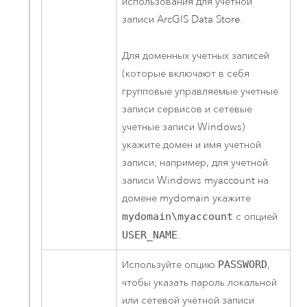
использования для учетной
записи
ArcGIS Data Store
.
Для доменных учетных записей
(которые включают в себя
групповые управляемые учетные
записи сервисов и сетевые
учетные записи
Windows
)
укажите домен и имя учетной
записи; например, для учетной
записи
Windows
myaccount на
домене mydomain укажите
mydomain\myaccount
с опцией
USER_NAME
.
Используйте опцию
PASSWORD
,
чтобы указать пароль локальной
или сетевой учетной записи