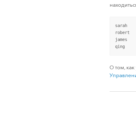
находитьс
sarah

robert

james

qing
О том, как
Управлен