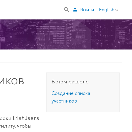
Войти
English
иков
В этом разделе
Создание списка
участников
троки
ListUsers
тилиту, чтобы