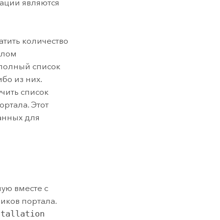
зации являются
атить количество
йлом
 полный список
бо из них.
учить список
ортала. Этот
анных для
ную вместе с
иков портала.
stallation