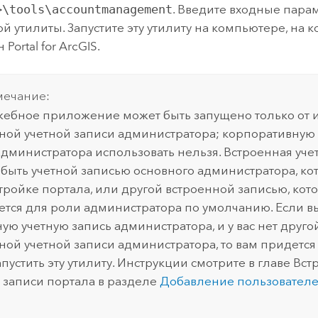
>\tools\accountmanagement
. Введите входные пара
ой утилиты. Запустите эту утилиту на компьютере, на 
Portal for ArcGIS.
ечание:
жебное приложение может быть запущено только от
ной учетной записи администратора; корпоративную
администратора использовать нельзя. Встроенная уче
быть учетной записью основного администратора, кот
тройке портала, или другой встроенной записью, кот
ется для роли администратора по умолчанию. Если в
ую учетную запись администратора, и у вас нет друго
ной учетной записи администратора, то вам придется 
апустить эту утилиту. Инструкции смотрите в главе Вс
 записи портала в разделе
Добавление пользователе