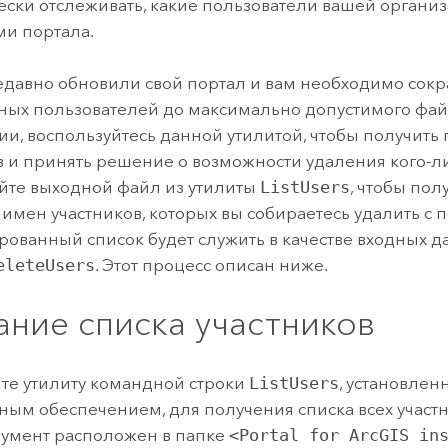
ски отслеживать, какие пользователи вашей органи
ми портала.
едавно обновили свой портал и вам необходимо сокр
ных пользователей до максимально допустимого фа
ии, воспользуйтесь данной утилитой, чтобы получить
в и принять решение о возможности удаления кого-ли
йте выходной файл из утилиты
ListUsers
, чтобы пол
 имен участников, которых вы собираетесь удалить с п
рованный список будет служить в качестве входных д
eleteUsers
. Этот процесс описан ниже.
ание списка участников
те утилиту командной строки
ListUsers
, установлен
ым обеспечением, для получения списка всех участн
румент расположен в папке
<Portal for ArcGIS in