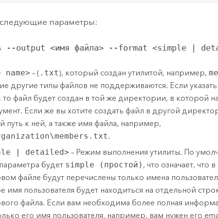
 следующие параметры:
s --output <имя файла> --format <simple | det
e name>
– (
.txt
), который создан утилитой, например,
m
ие другие типы файлов не поддерживаются. Если указать
, то файл будет создан в той же директории, в которой н
умент. Если же вы хотите создать файл в другой директо
й путь к ней, а также имя файла, например,
rganization\members.txt
.
ple | detailed>
– Режим выполнения утилиты. По умол
 параметра будет
simple (простой)
, что означает, что
овом файле будут перечислены только имена пользовател
е имя пользователя будет находиться на отдельной стро
ового файла. Если вам необходима более полная информа
только его имя пользователя, например, вам нужен его ema