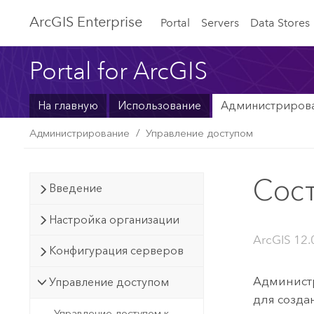
ArcGIS Enterprise
Portal
Servers
Data Stores
Portal for ArcGIS
На главную
Использование
Администриров
Администрирование
Управление доступом
Сост
Введение
Настройка организации
ArcGIS 12.
Конфигурация серверов
Администр
Управление доступом
для создан
Управление доступом к