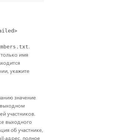
ailed>
embers.txt
.
 только имя
аходится
рии, укажите
чанию значение
 в выходном
ей участников.
ке выходного
ция об участнике,
il-адрес, полное