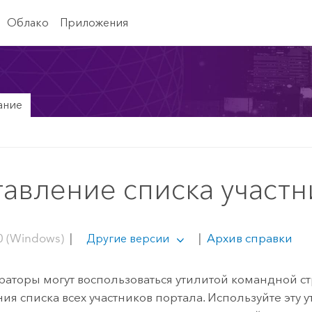
Облако
Приложения
ание
авление списка участн
0 (Windows)
|
|
Архив справки
Другие версии
аторы могут воспользоваться утилитой командной с
ия списка всех участников портала. Используйте эту у