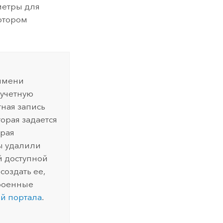
метры для
котором
 имени
 учетную
тная запись
орая задается
орая
ы удалили
й доступной
создать ее,
троенные
й портала
.