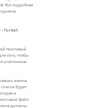
ed
. Вся подробная
отделена
--format
ной текстовый
ля того, чтобы
ся участником
ражать имена
т список будет
которая в
текстовый файл
Имена должны