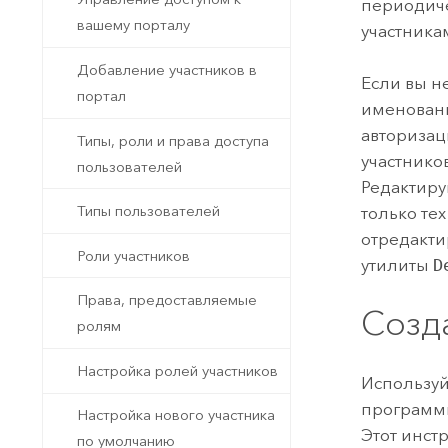
периодиче
вашему порталу
участника
Добавление участников в
Если вы н
портал
именован
авторизац
Типы, роли и права доступа
участнико
пользователей
Редактиру
Типы пользователей
только тех
отредакти
Роли участников
утилиты
D
Права, предоставляемые
Созд
ролям
Настройка ролей участников
Используй
программн
Настройка нового участника
Этот инст
по умолчанию