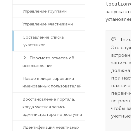
location
запуска эт
Управление группами
установлен 
Управление участниками
Составление списка
Прим
участников
Это слу
встроен
Просмотр отчетов об
запись 
использовании
должна 
при нас
Новое в лицензировании
назнача
именованных пользователей
первичн
Восстановление портала,
встроен
когда учетная запись
чтобы з
администратора не доступна
учетные
Идентификация неактивных