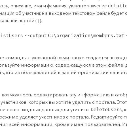
роль, описание, имя и фамилия, укажите значение
detail
мация об участнике в выходном текстовом файле будет 
кальной чертой (
|
).
ListUsers
--output
C:\organization\members.txt
ке команды в указанной вами папке создается выход
ользуйте информацию, содержащуюся в этом файле, д
ь, кто из пользователей в вашей организации являет
 возможность редактировать эту информацию и отоб
 участников, которых вы хотите удалить с портала. Это
 качестве входных данных для утилиты
DeleteUsers
, 
режиме удаляет участников с портала. Редактируйте 
ния всей информации, кроме имен пользователей. 