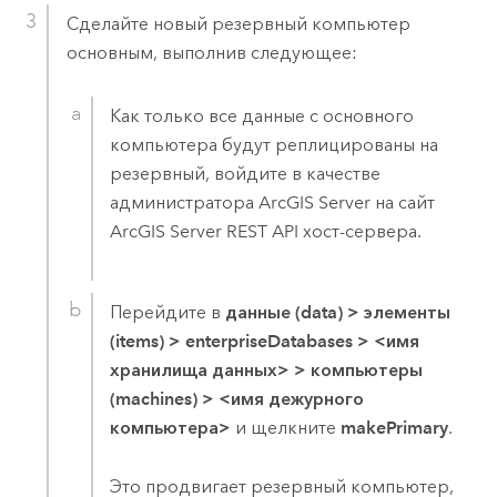
Сделайте новый резервный компьютер
основным, выполнив следующее:
Как только все данные с основного
компьютера будут реплицированы на
резервный, войдите в качестве
администратора
ArcGIS Server
на сайт
ArcGIS Server
REST API хост-сервера.
Перейдите в
данные (data)
>
элементы
(items)
>
enterpriseDatabases
>
<имя
хранилища данных>
>
компьютеры
(machines)
>
<имя дежурного
компьютера>
и щелкните
makePrimary
.
Это продвигает резервный компьютер,