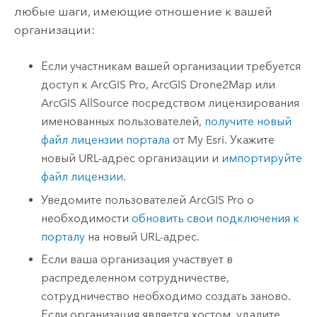
любые шаги, имеющие отношение к вашей
организации:
Если участникам вашей организации требуется
доступ к
ArcGIS Pro
,
ArcGIS Drone2Map
или
ArcGIS AllSource
посредством лицензирования
именованных пользователей,
получите новый
файл лицензии портала
от My Esri. Укажите
новый URL-адрес организации и
импортируйте
файл лицензии
.
Уведомите пользователей
ArcGIS Pro
о
необходимости
обновить свои подключения к
порталу
на новый URL-адрес.
Если ваша организация участвует в
распределенном сотрудничестве,
сотрудничество необходимо создать заново.
Если организация является хостом, удалите