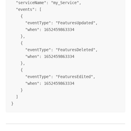
  "serviceName": "my_Service",

  "events": [

    {

      "eventType": "FeaturesUpdated",

      "when": 1652459863334

    },

    {

      "eventType": "FeaturesDeleted",

      "when": 1652459863334

    },

    {

      "eventType": "FeaturesEdited",

      "when": 1652459863334

    }

  ]

}