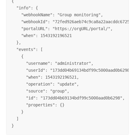
{

  "info": {

    "webhookName": "Group monitoring",

    "webhookId": "72fed926aeb74c9ca8a22aacddc6725a",
    "portalURL": "https://orgURL/portal/",

    "when": 1543192196521

  },

  "events": [

    {

      "username": "administrator",

      "userId": "173dd04b69134bdf99c5000aad0b6298",

      "when": 1543192196521,

      "operation": "update",

      "source": "group",

      "id": "173dd04b69134bdf99c5000aad0b6298",

      "properties": {}

    }

  ]

}