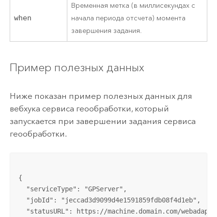
Временная метка (в миллисекундах с
when
начала периода отсчета) момента
завершения задания.
Пример полезных данных
Ниже показан пример полезных данных для
вебхука сервиса геообработки, который
запускается при завершении задания сервиса
геообработки.
{

  "serviceType": "GPServer",

  "jobId": "jeccad3d9099d4e1591859fdb08f4d1eb",

  "statusURL": https://machine.domain.com/webadapto