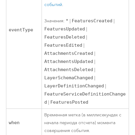
событий
.
Значения:
*
|
FeaturesCreated
|
FeaturesUpdated
|
eventType
FeaturesDeleted
|
FeaturesEdited
|
AttachmentsCreated
|
AttachmentsUpdated
|
AttachmentsDeleted
|
LayerSchemaChanged
|
LayerDefinitionChanged
|
FeatureServiceDefinitionChange
d
|
FeaturesPosted
Временная метка (в миллисекундах с
when
начала периода отсчета) момента
совершения события.