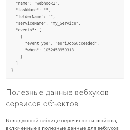
  "name": "webhook1",

  "taskName": "",

  "folderName": "",

  "serviceName": "my_Service",

  "events": [

    {

      "eventType": "esriJobSucceeded",

      "when": 1652458959318

    }

  ]

}
Полезные данные вебхуков
сервисов объектов
В следующей таблице перечислены свойства,
включенные в полезные данные для вебхуков