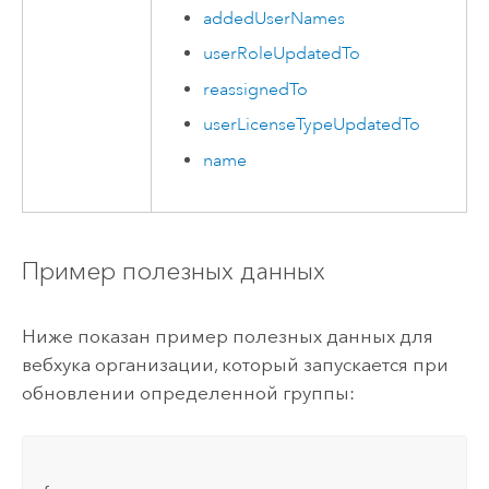
addedUserNames
userRoleUpdatedTo
reassignedTo
userLicenseTypeUpdatedTo
name
Пример полезных данных
Ниже показан пример полезных данных для
вебхука организации, который запускается при
обновлении определенной группы: