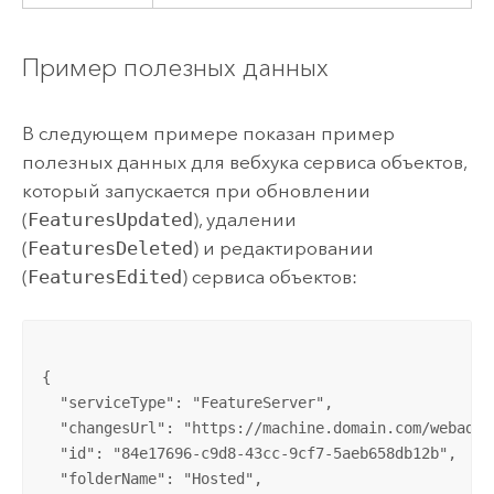
Пример полезных данных
В следующем примере показан пример
полезных данных для вебхука сервиса объектов,
который запускается при обновлении
(
FeaturesUpdated
), удалении
(
FeaturesDeleted
) и редактировании
(
FeaturesEdited
) сервиса объектов:
{

  "serviceType": "FeatureServer",

  "changesUrl": "https://machine.domain.com/webadap
  "id": "84e17696-c9d8-43cc-9cf7-5aeb658db12b",

  "folderName": "Hosted",
