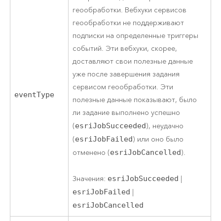
геообработки. Вебхуки сервисов
геообработки не поддерживают
подписки на определенные триггеры
событий. Эти вебхуки, скорее,
доставляют свои полезные данные
уже после завершения задания
сервисом геообработки. Эти
eventType
полезные данные показывают, было
ли задание выполнено успешно
(
esriJobSucceeded
), неудачно
(
esriJobFailed
) или оно было
отменено (
esriJobCancelled
).
Значения:
esriJobSucceeded
|
esriJobFailed
|
esriJobCancelled