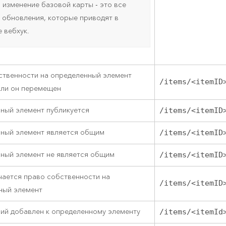
и изменение базовой карты - это все
 обновления, которые приводят в
 вебхук.
ственности на определенный элемент
/items/<itemID
или он перемещен
ный элемент публикуется
/items/<itemID
ный элемент является общим
/items/<itemID
ный элемент не является общим
/items/<itemID
чается право собственности на
/items/<itemID
ный элемент
ий добавлен к определенному элементу
/items/<itemId