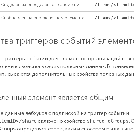
ий удален из определенного элемента
/items/<itemId
ий обновлен на определенном элементе
/items/<itemId
тва триггеров событий элемент
 триггеры событий для элементов организаций воз
льные свойства в своих полезных данных. В привед
описываются дополнительные свойства полезных дан
.
ленный элемент является общим
е данные вебхуков с подпиской на триггер событий
itemID>/share
включено свойство
sharedToGroups
. 
Groups
определяет собой, каким способом была вып