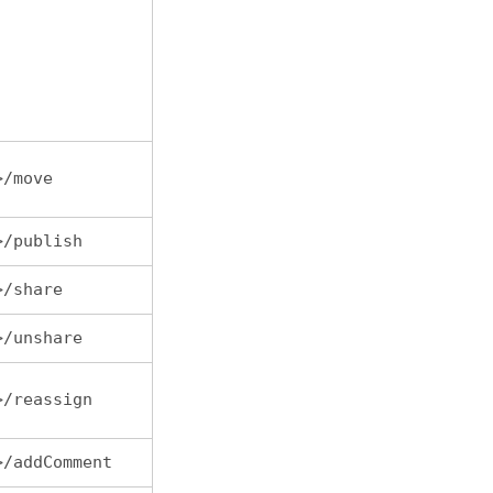
>/move
>/publish
>/share
>/unshare
>/reassign
>/addComment