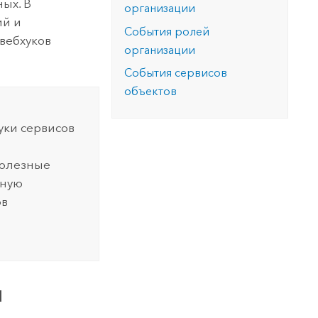
ых. В
организации
ий и
События ролей
вебхуков
организации
События сервисов
объектов
уки сервисов
полезные
бную
ов
й