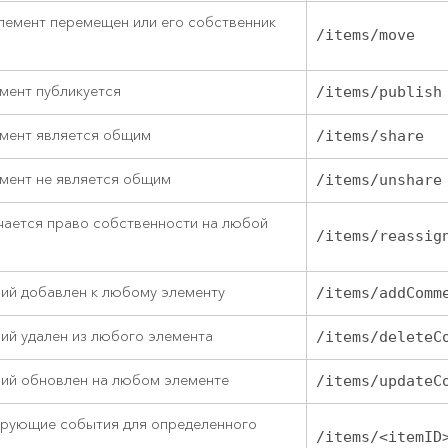
лемент перемещен или его собственник
/items/move
мент публикуется
/items/publish
мент является общим
/items/share
мент не является общим
/items/unshare
чается право собственности на любой
/items/reassig
ий добавлен к любому элементу
/items/addComm
ий удален из любого элемента
/items/deleteC
ий обновлен на любом элементе
/items/updateC
ирующие события для определенного
/items/<itemID