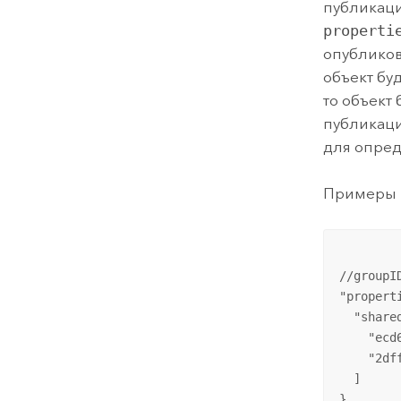
публикаци
properti
опубликов
объект бу
то объект
публикаци
для опред
Примеры
//groupID
"properti
  "share
    "ecd
    "2df
  ]

}
