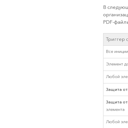
В следующ
организац
PDF-файл
Триггер 
Все иници
Элемент д
Любой эле
Защита от
Защита от
элемента
Любой эле