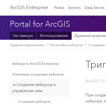
ArcGIS Enterprise
Portal
Servers
Data Stores
Portal for ArcGIS
На главную
Использование
Администриров
Администрирование
Настройка вебхуков
Создание 
Три
Вебхуки в ArcGIS Enterprise
Ключевые концепции вебхуков
ArcGIS 12.
Создание вебхуков и
управление ими
При созда
событий, 
Создание вебхуков