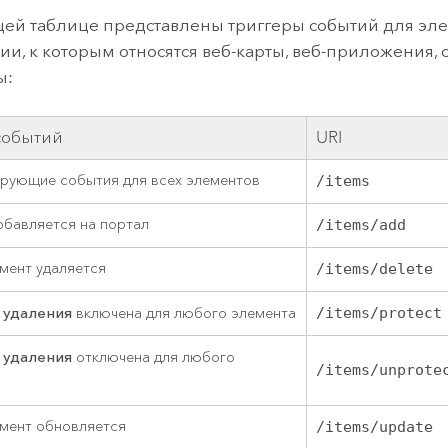
ей таблице представлены триггеры событий для эл
ии, к которым относятся веб-карты, веб-приложения, 
ы:
событий
URI
ирующие события для всех элементов
/items
обавляется на портал
/items/add
мент удаляется
/items/delete
 удаления
включена для любого элемента
/items/protect
 удаления
отключена для любого
/items/unprote
мент обновляется
/items/update