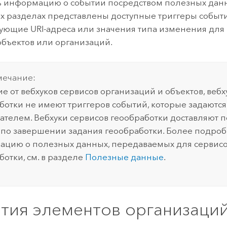
ь информацию о событии посредством полезных данн
 разделах представлены доступные триггеры событ
вующие URI-адреса или значения типа изменения для 
объектов или организаций.
ечание:
ие от вебхуков сервисов организаций и объектов, вебх
ботки не имеют триггеров событий, которые задаются
ателем. Вебхуки сервисов геообработки доставляют 
по завершении задания геообработки. Более подро
цию о полезных данных, передаваемых для сервис
ботки, см. в разделе
Полезные данные
.
тия элементов организаци