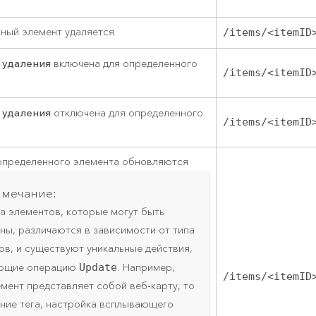
ный элемент удаляется
/items/<itemID
 удаления
включена для определенного
/items/<itemID
 удаления
отключена для определенного
/items/<itemID
определенного элемента обновляются
мечание:
а элементов, которые могут быть
ны, различаются в зависимости от типа
ов, и существуют уникальные действия,
ающие операцию
Update
. Например,
/items/<itemID
емент представляет собой веб-карту, то
ние тега, настройка всплывающего