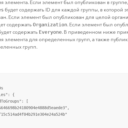
я элемента. Если элемент был опубликован в группе,
es
будет содержать ID для каждой группы, в которой 
ан. Если элемент был опубликован для целой организ
дет содержать
Organization
. Если элемент был опубл
 будет содержать
Everyone
. В приведенном ниже при
я элемента для определенных групп, а также публик
еленных групп.
s

es": {

dToGroups": [

6646698b24180904e4888d5eaede3",

f15c514ad4f04b291e304e24a524b"
