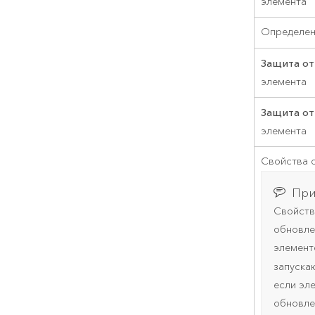
элемента
Определен
Защита от
элемента
Защита от
элемента
Свойства 
При
Свойств
обновле
элемент
запуск
если эл
обновле