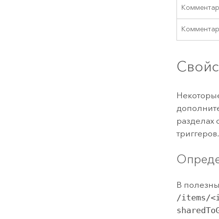
Комментар
Комментар
Свойс
Некоторые
дополните
разделах 
триггеров
Опреде
В полезны
/items/<
sharedTo