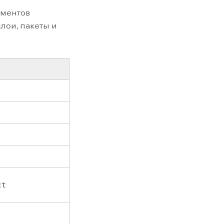
ементов
слои, пакеты и
ct