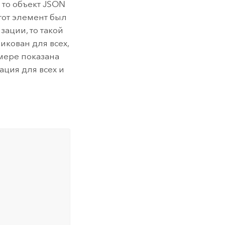
 то объект JSON
этот элемент был
ации, то такой
икован для всех,
мере показана
ация для всех и