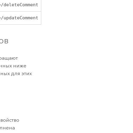
>/deleteComment
>/updateComment
ов
вращают
енных ниже
ных для этих
Свойство
олнена