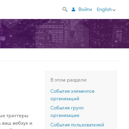
Войти
English
В этом разделе
События элементов
организаций
События групп
ые триггеры
организации
 ваш вебхук и
События пользователей