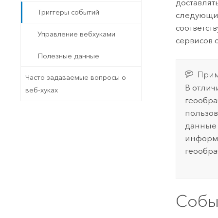
доставлят
Триггеры событий
следующих
соответст
Управление вебхуками
сервисов 
Полезные данные
Прим
Часто задаваемые вопросы о
В отлич
веб-хуках
геообра
пользов
данные 
информа
геообра
Собы