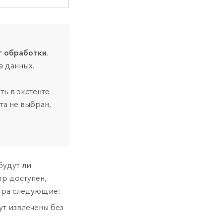
т обработки
.
а данных.
ь в экстенте
нта не выбран,
будут ли
тр доступен,
тра следующие:
ут извлечены без