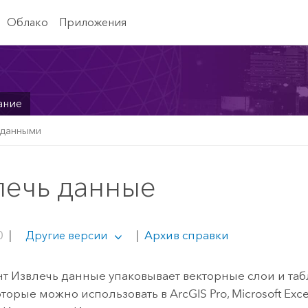
Облако
Приложения
ание
 данными
лечь данные
0
|
|
Архив справки
Другие версии
т Извлечь данные упаковывает векторные слои и та
оторые можно использовать в
ArcGIS Pro
,
Microsoft Exce