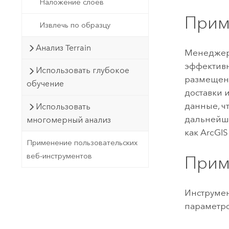
Наложение слоев
Прим
Извлечь по образцу
Анализ Terrain
Менеджер
эффективн
Использовать глубокое
размещени
обучение
доставки 
данные, ч
Использовать
дальнейше
многомерный анализ
как
ArcGIS
Применение пользовательских
веб-инструментов
Прим
Инструмен
параметро