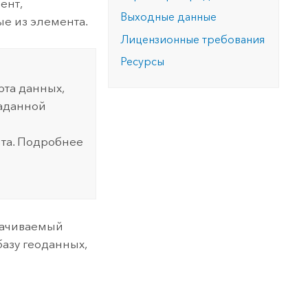
ент,
Выходные данные
ые из элемента.
Лицензионные требования
Ресурсы
рта данных,
заданной
та. Подробнее
качиваемый
базу геоданных,