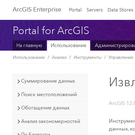
ArcGIS Enterprise
Portal
Servers
Data Stores
Portal for ArcGIS
На главную
Использование
Администриров
Использование
Анализ
Инструменты
Управление
Изв
Суммирование данных
Поиск местоположений
ArcGIS 12.
Обогащение данных
Инструмен
Анализ закономерностей
данных, к
По Близости