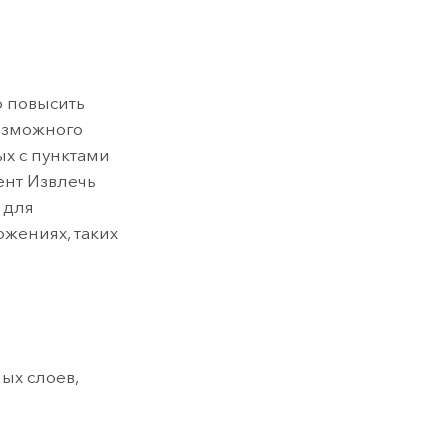
 повысить
возможного
х с пунктами
ент Извлечь
 для
жениях, таких
ых слоев,