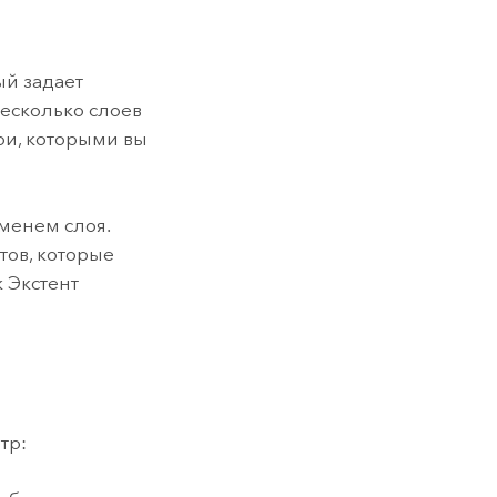
ый задает
есколько слоев
лои, которыми вы
менем слоя.
тов, которые
 Экстент
тр: