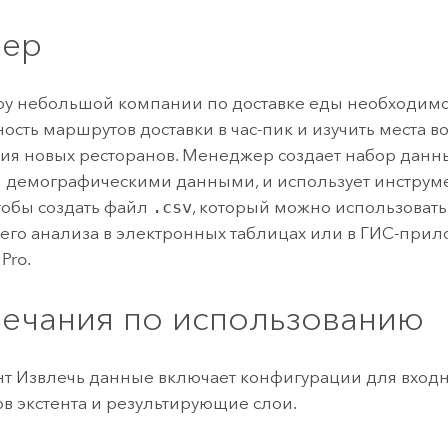
ер
у небольшой компании по доставке еды необходимо
ость маршрутов доставки в час-пик и изучить места 
я новых ресторанов. Менеджер создает набор данны
и демографическими данными, и использует инструм
тобы создать файл
.csv
, который можно использовать
го анализа в электронных таблицах или в ГИС-прило
 Pro
.
ечания по использованию
т Извлечь данные включает конфигурации для входн
в экстента и результирующие слои.