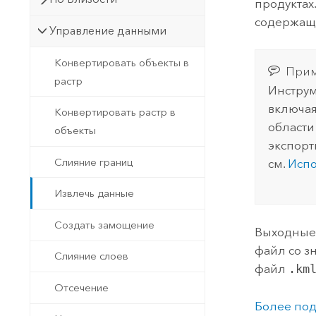
продуктах
содержащи
Управление данными
Конвертировать объекты в
Прим
растр
Инструм
включая
Конвертировать растр в
области
объекты
экспорт
Слияние границ
см.
Испо
Извлечь данные
Создать замощение
Выходные
файл со з
Слияние слоев
файл
.km
Отсечение
Более под