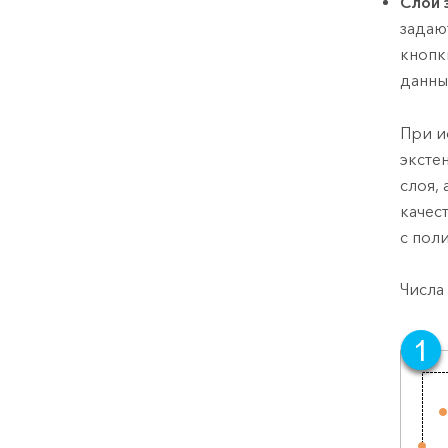
Слой 
задаю
кноп
данны
При и
эксте
слоя,
качес
с пол
Числа