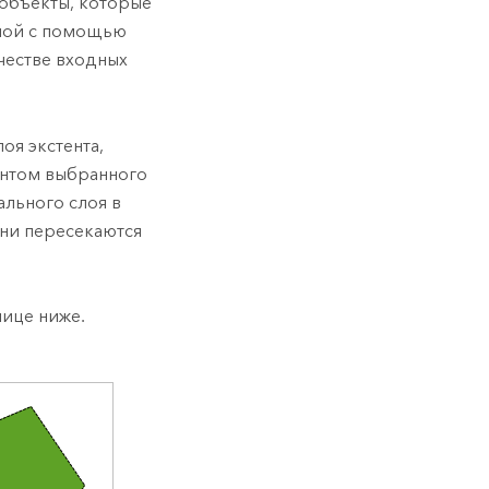
 объекты, которые
лой с помощью
ачестве входных
оя экстента,
ентом выбранного
ального слоя в
они пересекаются
лице ниже.