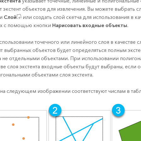
экстента
указывает точечные, линейные и полигональные
т экстент объектов для извлечения.
Вы можете выбрать с
ки
Слой
или создать слой скетча для использования в к
х с помощью кнопки
Нарисовать входные объекты
.
спользовании точечного или линейного слоя в качестве сл
нт выбранных объектов будет определяться полным экст
 а не отдельными объектами. При использовании полигон
тве слоя экстента входные объекты будут выбраны, если 
игональными объектами слоя экстента.
 на следующем изображении соответствуют числам в таб