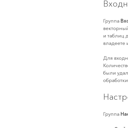
Входн
Группа
Вх
векторный
и таблиц 
владеете 
Для входн
Количеств
были удал
обработки
Настр
Группа
На