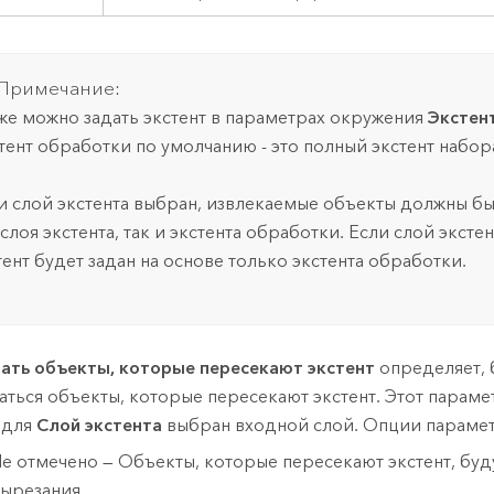
Примечание:
же можно задать экстент в параметрах окружения
Экстен
тент обработки по умолчанию - это полный экстент набор
и слой экстента выбран, извлекаемые объекты должны быт
 слоя экстента, так и экстента обработки. Если слой эксте
тент будет задан на основе только экстента обработки.
ать объекты, которые пересекают экстент
определяет, 
аться объекты, которые пересекают экстент. Этот параме
 для
Слой экстента
выбран входной слой. Опции параме
е отмечено — Объекты, которые пересекают экстент, буд
ырезания.