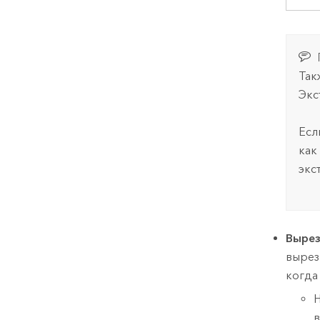
Так
Экс
Есл
как
экс
Вырез
вырез
когда
Н
в