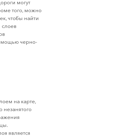
дороги могут
роме того, можно
ек, чтобы найти
 слоев
ов
омощью черно-
оем на карте,
ю незанятого
ражения
цы.
оя является