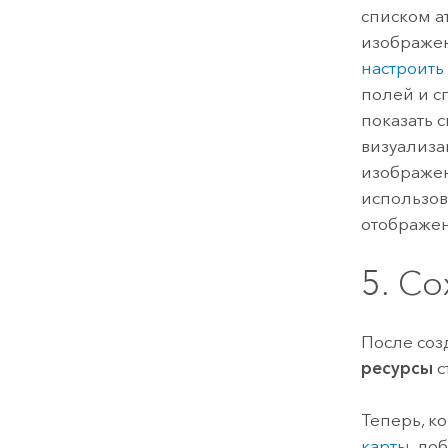
списком а
изображен
настроить
полей и с
показать 
визуализа
изображен
использо
отображе
5. С
После соз
ресурсы
с
Теперь, ко
карты
, до