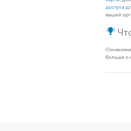
доступа д
вашей орг
Чт
Ознакомьт
больше о 