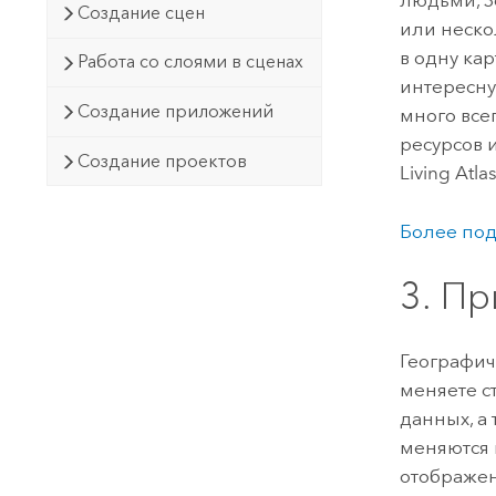
людьми, З
Создание сцен
или неско
в одну ка
Работа со слоями в сценах
интересну
Создание приложений
много всег
ресурсов 
Создание проектов
Living Atla
Более под
3. П
Географич
меняете с
данных, а
меняются 
отображен