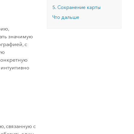
5. Сохранение карты
Что дальше
рию,
ать значимую
ографией, с
ую
конкретную
 интуитивно
ю, связанную с