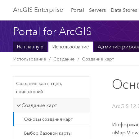
ArcGIS Enterprise
Portal
Servers
Data Stores
Portal for ArcGIS
На главную
Использование
Администриров
Использование
Создание
Создание карт
Осн
Создание карт, сцен,
приложений
Создание карт
ArcGIS 12.
Основы создания карт
Информаци
в
Map View
Выбор базовой карты