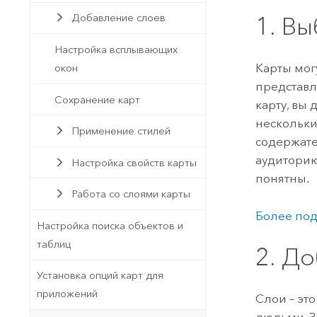
Добавление слоев
1. В
Настройка всплывающих
Карты мог
окон
представл
Сохранение карт
карту, вы
нескольки
Применение стилей
содержат
аудиторию
Настройка свойств карты
понятны.
Работа со слоями карты
Более под
Настройка поиска объектов и
таблиц
2. Д
Установка опций карт для
приложений
Слои – эт