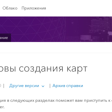
Облако
Приложения
ание
овы создания карт
0
|
|
Архив справки
Другие версии
я в следующих разделах поможет вам приступить к
er
.