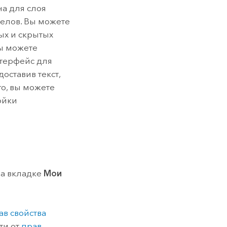
а для слоя
елов. Вы можете
ых и скрытых
ы можете
нтерфейс для
оставив текст,
о, вы можете
ойки
на вкладке
Мои
ав свойства
сти от
прав