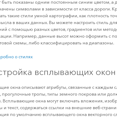
т быть показаны одним постоянным синим цветом, а 
начены символами в зависимости от класса дороги. К
ать такие стили умной картографии, как плотность точ
ысла в ваших данных. Вы можете настроить стиль для
ий с помощью разных цветов, градиентов или метод
ации. Например, данные высот можно оформить с п
товой схемы, либо классифицировать на диапазоны.
робно о стилях
астройка всплывающих окон
ие окна описывают атрибуты, связанные с каждым сл
 прогулочные тропы, типы земного покрова или дол
. Всплывающие окна могут включать вложения, изоб
 и текст, содержаться ссылки на внешние веб-страни
ция по умолчанию всплывающего окна векторного сл