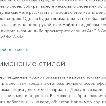
емлей, окружающей средой, снимками и т.п. Можно 
лько слоёв. Собирая вместе несколько слоев или ист
рту, вы сможете рассказать с помощью этой карты дей
ю историю. Однако будьте внимательны: не добавля
о на карту, не перегружайте ее. Найдите и добавьте 
или организации либо просмотрите слои из
ArcGIS On
s of the World
.
робно о слоях.
рименение стилей
еские данные можно показывать на картах по-разному
тиль слоя, вам предлагаются различные способы оф
 также опции для каждого варианта. Доступные вари
в зависимости от данных. Вы можете выбрать различ
ия добавленных на карту объектов. Например, водны