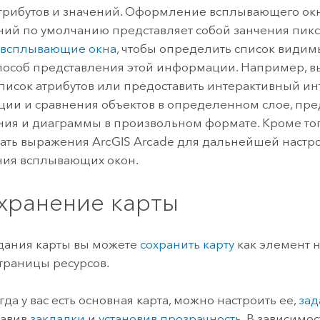
трибутов и значений. Оформление всплывающего окн
ий по умолчанию представляет собой занчения пикс
 всплывающие окна
, чтобы определить список видим
пособ представления этой информации. Например, в
список атрибутов или предоставить интерактивный и
ции и сравнения объектов в определенном слое, пред
ия и диаграммы в произвольном формате. Кроме тог
вать выражения
ArcGIS Arcade
для дальнейшей настр
ния всплывающих окон.
охранение карты
дания карты вы можете
сохранить карту
как элемент 
траницы ресурсов.
гда у вас есть основная карта, можно настроить ее,
зад
бавив
закладки
и
установив прозрачность
. В зависимо