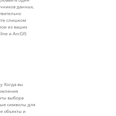
добавить один
очников данных,
ствительно
йте слишком
слои из ваших
line
и
ArcGIS
. Когда вы
ормления
анты выбора
ные символы для
е объекты и