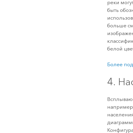
реки могу
быть обоз
использов
больше см
изображен
классифик
белой цве
Более под
4. Н
Всплывающ
например,
населения
диаграммы
Конфигура