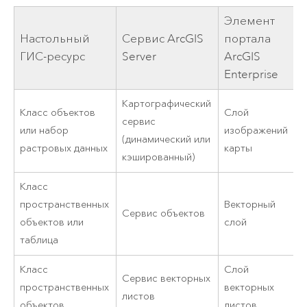
Элемент
Настольный
Сервис
ArcGIS
портала
ГИС-ресурс
Server
ArcGIS
Enterprise
Картографический
Класс объектов
Слой
сервис
или набор
изображений
(динамический или
растровых данных
карты
кэшированный)
Класс
пространственных
Векторный
Сервис объектов
объектов или
слой
таблица
Класс
Слой
Сервис векторных
пространственных
векторных
листов
объектов
листов