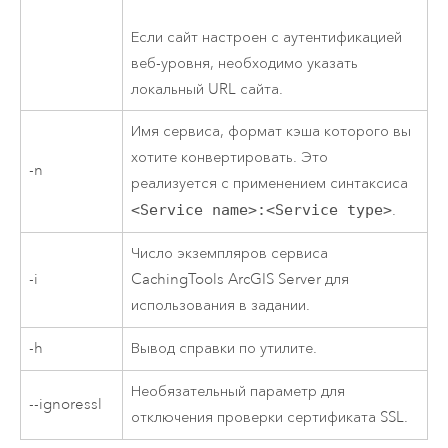
Если сайт настроен с аутентификацией
веб-уровня, необходимо указать
локальный URL сайта.
Имя сервиса, формат кэша которого вы
хотите конвертировать. Это
-n
реализуется с применением синтаксиса
<Service name>:<Service type>
.
Число экземпляров сервиса
-i
CachingTools
ArcGIS Server
для
использования в задании.
-h
Вывод справки по утилите.
Необязательный параметр для
--ignoressl
отключения проверки сертификата SSL.