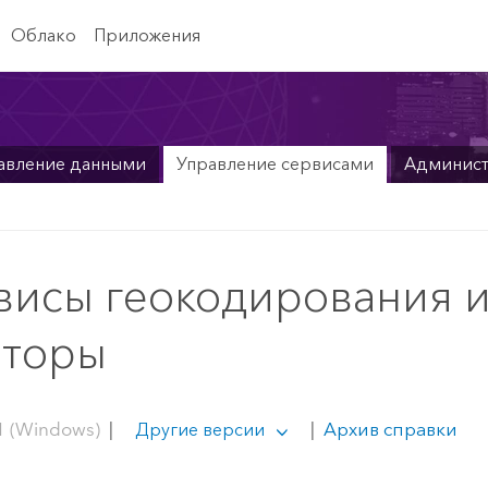
Облако
Приложения
авление данными
Управление сервисами
Админис
висы геокодирования 
аторы
1 (Windows)
|
|
Архив справки
Другие версии