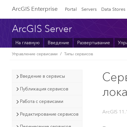
ArcGIS Enterprise
Portal
Servers
Data Stores
ArcGIS Server
На главную
Введение
Развертывание
Упр
Управление сервисами
Типы сервисов
Сер
Введение в сервисы
лок
Публикация сервисов
Работа с сервисами
ArcGIS 11.
Редактирование сервисов
Перенесение сервисов