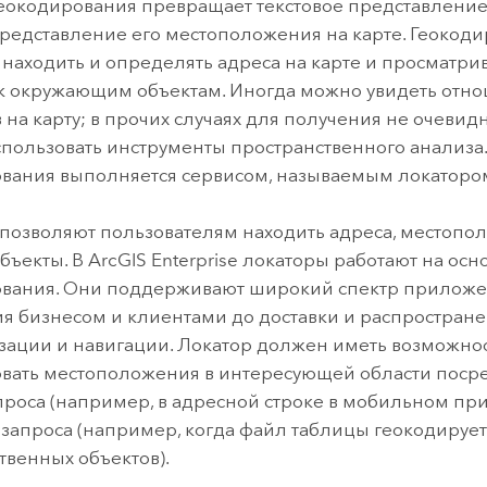
еокодирования превращает текстовое представление
представление его местоположения на карте. Геокод
 находить и определять адреса на карте и просматрив
 к окружающим объектам. Иногда можно увидеть отно
 на карту; в прочих случаях для получения не очев
спользовать инструменты пространственного анализа
вания выполняется сервисом, называемым локаторо
позволяют пользователям находить адреса, местопол
объекты. В
ArcGIS Enterprise
локаторы работают на осн
вания. Они поддерживают широкий спектр приложен
я бизнесом и клиентами до доставки и распростране
ации и навигации. Локатор должен иметь возможно
вать местоположения в интересующей области поср
проса (например, в адресной строке в мобильном пр
 запроса (например, когда файл таблицы геокодируетс
твенных объектов).