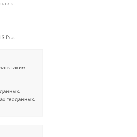
вьте к
IS Pro
.
вать такие
оданных.
зах геоданных.