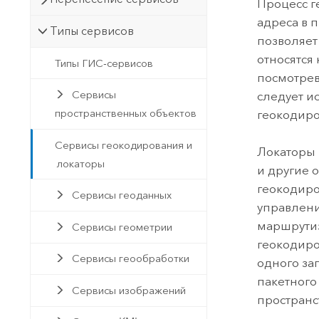
Процесс г
адреса в 
Типы сервисов
позволяет
относятся
Типы ГИС-сервисов
посмотрев
Сервисы
следует и
пространственных объектов
геокодиро
Сервисы геокодирования и
Локаторы 
локаторы
и другие 
геокодиро
Сервисы геоданных
управлени
маршрутиз
Сервисы геометрии
геокодиро
Сервисы геообработки
одного за
пакетного
Сервисы изображений
пространс