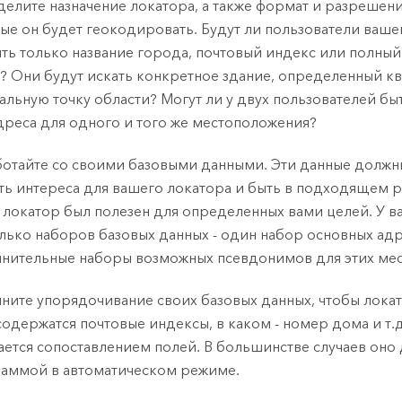
елите назначение локатора, а также формат и разрешени
ые он будет геокодировать. Будут ли пользователи ваше
ть только название города, почтовый индекс или полны
? Они будут искать конкретное здание, определенный кв
альную точку области? Могут ли у двух пользователей бы
дреса для одного и того же местоположения?
отайте со своими базовыми данными. Эти данные должн
ть интереса для вашего локатора и быть в подходящем 
 локатор был полезен для определенных вами целей. У в
лько наборов базовых данных - один набор основных ад
нительные наборы возможных псевдонимов для этих ме
ните упорядочивание своих базовых данных, чтобы локат
содержатся почтовые индексы, в каком - номер дома и т.д
ается сопоставлением полей. В большинстве случаев оно 
аммой в автоматическом режиме.