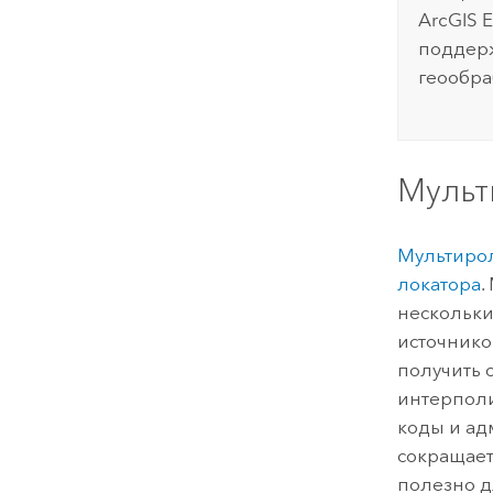
ArcGIS E
поддерж
геообр
Мульт
Мультиро
локатора
.
нескольки
источнико
получить 
интерполи
коды и ад
сокращает
полезно д