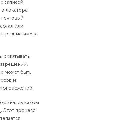
е записей,
го локатора
й почтовый
артал или
ть разные имена
ы охватывать
разрешении,
ас может быть
ресов и
стоположений.
ор знал, в каком
. Этот процесс
делается