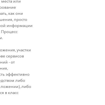
 места или
ирование
ать, как они
шения, просто
идной информации
. Процесс
м.
ожения, участки
ове сервисов
ий - от
ния,
сть эффективно
едством либо
иложении), либо
я в класс