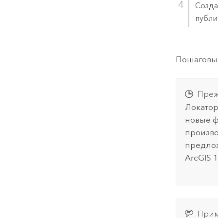
Созда
публи
Пошаговые
Преж
Локатор
новые ф
произво
предлож
ArcGIS 
Прим