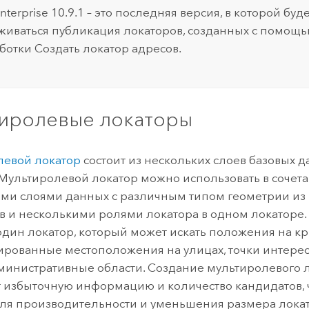
nterprise
10.9.1 – это последняя версия, в которой буд
иваться публикация локаторов, созданных с помощь
аботки
Создать локатор адресов
.
иролевые локаторы
левой локатор
состоит из нескольких слоев базовых 
 Мультиролевой локатор можно использовать в сочета
ми слоями данных с различным типом геометрии из
в и несколькими ролями локатора в одном локаторе.
один локатор, который может искать положения на к
рованные местоположения на улицах, точки интерес
министративные области. Создание мультиролевого 
 избыточную информацию и количество кандидатов, 
ля производительности и уменьшения размера локат