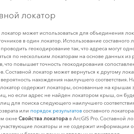
вной локатор
 локатор может использоваться для объединения лок
точников в один локатор. Использование составного 
 проводить геокодирование так, что адреса могут од
яться по нескольким локаторам на основе данных из 
в, что повышает точность геокодирования сопоставл
ов. Составной локатор может вернуться к другому лока
 вероятность нахождения наилучшего соответствия. Н
 локатор содержит локаторы, основанные на крышах 
иц, но если адрес не найден локатором крыш, он буд
улиц для поиска следующего наилучшего соответстви
озврата или
порядок результатов
составного локатор
ом окне
Свойства локатора
в
ArcGIS Pro
. Составной л
 участвующие локаторы и не содержит информации о