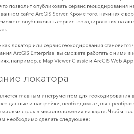
, что позволит опубликовать сервис геокодирования н
ованном сайте
ArcGIS Server
. Кроме того, начиная с ве
ы сможете опубликовать сервис геокодирования на ав
ver
.
о как локатор или сервис геокодирования становится 
вания
ArcGIS Enterprise
, вы сможете работать с ними в
ях, например, в
Map Viewer Classic
и
ArcGIS Web AppB
ание локатора
вляется главным инструментом для геокодирования в
все данные и настройки, необходимые для преобраз
текстовых строк в местоположения на карте. Чтобы пос
вам необходимо сделать следующее: