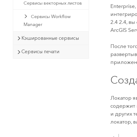
Сервисы векторных листов
Enterprise
интегрир
Сервисы Workflow
2.4
2.4, в
Manager
ArcGIS Ser
Кэшированные сервисы
После тог
Сервисы печати
разверты
приложени
Созд
Локатор я
содержит 
и других 
локатор, 