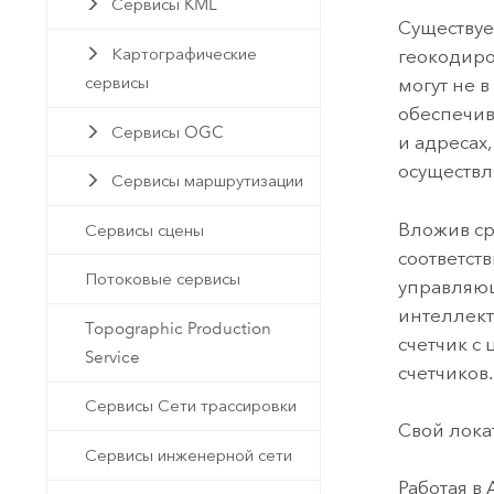
Сервисы KML
Существуе
Картографические
геокодиро
сервисы
могут не 
обеспечив
Сервисы OGC
и адресах
осуществл
Сервисы маршрутизации
Вложив ср
Сервисы сцены
соответст
Потоковые сервисы
управляющ
интеллект
Topographic Production
счетчик с
Service
счетчиков.
Сервисы Сети трассировки
Свой лока
Сервисы инженерной сети
Работая в