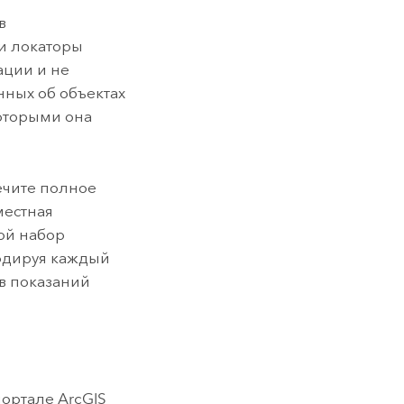
в
ти локаторы
ации и не
нных об объектах
которыми она
печите полное
местная
ой набор
кодируя каждый
в показаний
 портале
ArcGIS