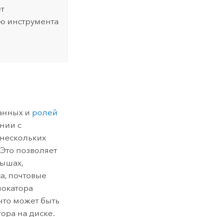
ет
ю инструмента
данных и
ролей
нии с
 нескольких
 Это позволяет
рышах,
а, почтовые
локатора
что может быть
ора на диске.