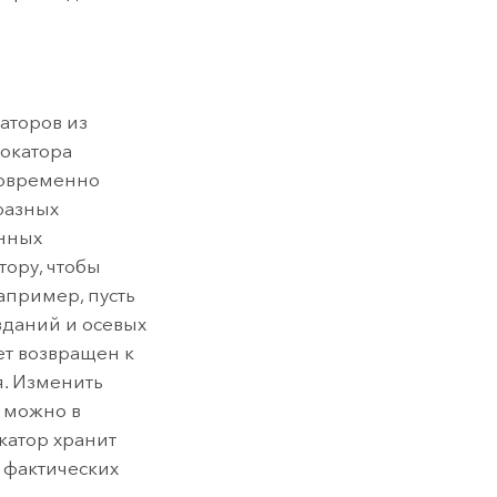
аторов из
локатора
новременно
разных
енных
тору, чтобы
апример, пусть
зданий и осевых
ет возвращен к
я. Изменить
а можно в
окатор хранит
 фактических