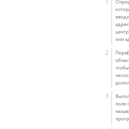
Опред
котор
вводи
адрес
центр
или а
Пораб
облас
чтобы
неско
допол
Выпол
поле 
назыв
прогр