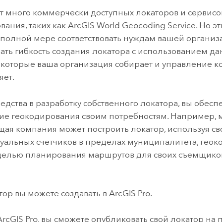
т много коммерчески доступных локаторов и сервисо
вания, таких как
ArcGIS World Geocoding Service
. Но э
в полной мере соответствовать нуждам вашей организ
ать гибкость создания локатора с использованием да
, которые ваша организация собирает и управление 
яет.
едства в разработку собственного локатора, вы обес
вие геокодирования своим потребностям. Например, 
ая компания может построить локатор, используя св
уальных счетчиков в пределах муниципалитета, гео
 целью планирования маршрутов для своих съемщико
тор вы можете создавать в
ArcGIS Pro
.
ArcGIS Pro
, вы сможете опубликовать свой локатор на