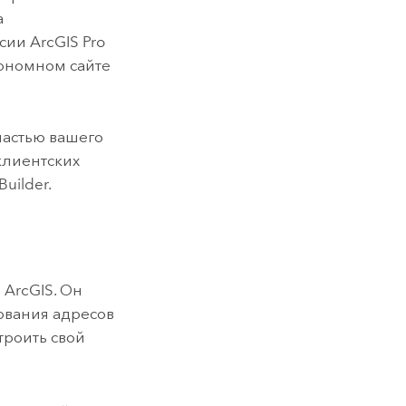
а
рсии
ArcGIS Pro
тономном сайте
частью вашего
 клиентских
uilder
.
 ArcGIS. Он
ования адресов
троить свой