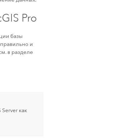
cGIS Pro
ации базы
 правильно и
м. в разделе
 Server
как