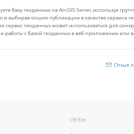
уете базу геоданных на
ArcGIS Server
, используя груп
ro
и выбирая опцию публикации в качестве сервиса г
и сервис геоданных может использоваться для синх
и работы с базой геоданных в веб-приложении или в
Отзыв п
Об Esri