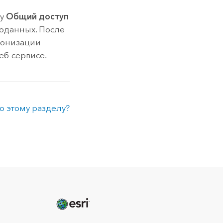
пу
Общий доступ
еоданных. После
ронизации
еб-сервисе.
о этому разделу?