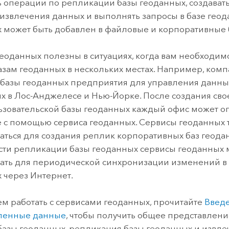
 операции по репликации базы геоданных, создавать
звлечения данных и выполнять запросы в базе геод
 может быть добавлен в файловые и корпоративные 
еоданных полезны в ситуациях, когда вам необходим
базам геоданных в нескольких местах. Например, ком
 базы геоданных предприятия для управления данны
х в Лос-Анджелесе и Нью-Йорке. После создания сво
зовательской базы геоданных каждый офис может оп
 с помощью сервиса геоданных. Сервисы геоданных 
аться для создания реплик корпоративных баз геода
ти репликации базы геоданных сервисы геоданных
ать для периодической синхронизации изменений в
 через Интернет.
м работать с сервисами геоданных, прочитайте
Введ
ленные данные
, чтобы получить общее представление
базы геоданных, репликация базы геоданных и извле