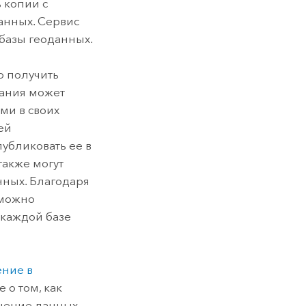
 копии с
анных. Сервис
базы геоданных.
о получить
пания может
ми в своих
ей
убликовать ее в
также могут
нных. Благодаря
 можно
 каждой базе
ение в
 о том, как
чение данных.