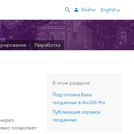
Войти
English
трирование
Разработка
В этом разделе
Подготовка базы
геоданных в
ArcGIS Pro
Публикация сервиса
 через
геоданных
ервис позволяет