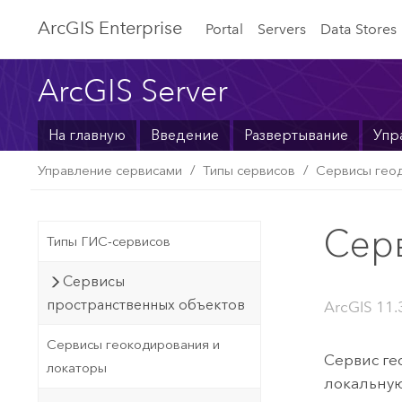
ArcGIS Enterprise
Portal
Servers
Data Stores
ArcGIS Server
На главную
Введение
Развертывание
Упр
Управление сервисами
Типы сервисов
Сервисы гео
Сер
Типы ГИС-сервисов
Сервисы
пространственных объектов
ArcGIS 11.
Сервисы геокодирования и
Сервис ге
локаторы
локальную