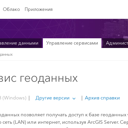
Облако
Приложения
авление данными
Управление сервисами
Админис
данных
вис геоданных
3 (Windows)
|
|
Архив справки
Другие версии
оданных позволяет получать доступ к базе геоданных
 сеть (LAN) или интернет, используя
ArcGIS Server
. С