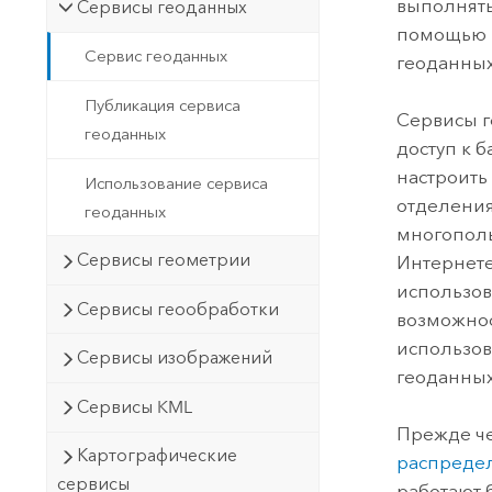
выполнять
Сервисы геоданных
помощью и
Сервис геоданных
геоданных
Публикация сервиса
Сервисы г
геоданных
доступ к 
настроить
Использование сервиса
отделения
геоданных
многополь
Сервисы геометрии
Интернете
использов
Сервисы геообработки
возможнос
использов
Сервисы изображений
геоданных
Сервисы KML
Прежде че
Картографические
распреде
сервисы
работают 