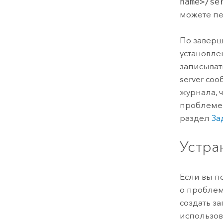
name>/se
можете пе
По заверш
установле
записыват
server со
журнала, 
проблеме.
раздел
За
Устра
Если вы по
о проблеме
создать з
использо