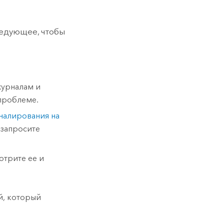
ледующее, чтобы
журналам и
проблеме.
налирования на
 запросите
отрите ее и
й, который