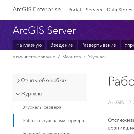
ArcGIS Enterprise
Portal
Servers
Data Stores
ArcGIS Server
На главную
Введение
Развертывание
Упр
Администрирование
Монитор
Журналы
Рабо
Отчеты об ошибках
Журналы
ArcGIS 12.0
Журналы сервера
Отслежива
Работа с журналами сервера
возникшие
Настройка параметров