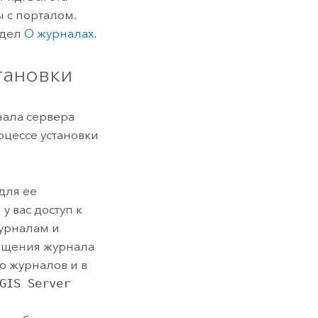
 с порталом.
здел
О журналах
.
тановки
нала сервера
оцессе установки
для ее
у вас доступ к
журналам и
общения журнала
ю журналов и в
GIS Server