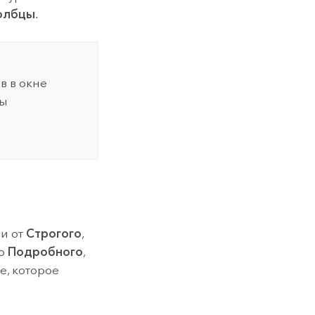
олбцы
.
в в окне
бы
и от
Строгого
,
до
Подробного
,
, которое