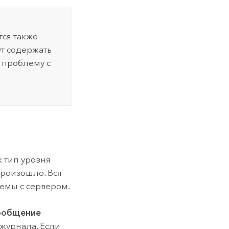
тся также
ут содержать
 проблему с
 тип уровня
произошло. Вся
емы с сервером.
ообщение
журнала. Если