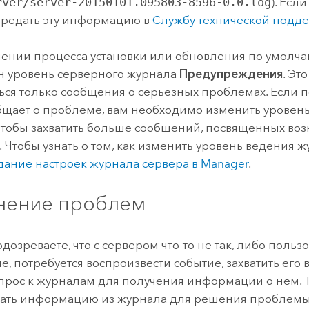
rver/server-20150101.095803-8596-0.0.log
).
Если
редать эту информацию в
Службу технической подде
ении процесса установки или обновления по умолча
н уровень серверного журнала
Предупреждения
. Эт
ься только сообщения о серьезных проблемах. Если 
общает о проблеме, вам необходимо изменить уровен
чтобы захватить больше сообщений, посвященных во
 Чтобы узнать о том, как изменить уровень ведения жу
дание настроек журнала сервера в Manager
.
нение проблем
дозреваете, что с сервером что-то не так, либо поль
, потребуется воспроизвести событие, захватить его 
апрос к журналам для получения информации о нем. 
вать информацию из журнала для решения проблемы