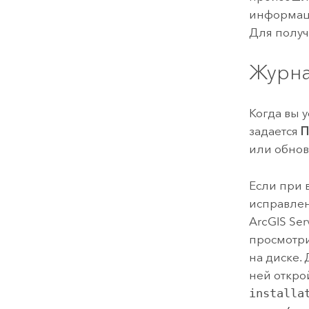
информаци
Для получ
Журна
Когда вы 
задается
П
или обнов
Если при 
исправлен
ArcGIS Se
просмотри
на диске.
ней откро
installa