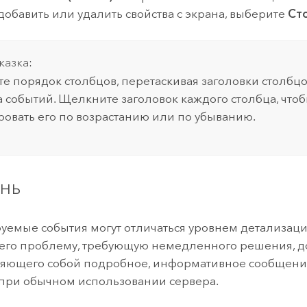
 добавить или удалить свойства с экрана, выберите
Ст
казка:
е порядок столбцов, перетаскивая заголовки столбцо
 событий. Щелкните заголовок каждого столбца, что
ровать его по возрастанию или по убыванию.
нь
емые события могут отличаться уровнем детализаци
его проблему, требующую немедленного решения, 
яющего собой подробное, информативное сообщение
 при обычном использовании сервера.