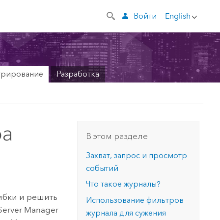
Войти
English
трирование
Разработка
ра
В этом разделе
Захват, запрос и просмотр
событий
Что такое журналы?
ибки и решить
Использование фильтров
Server Manager
журнала для сужения