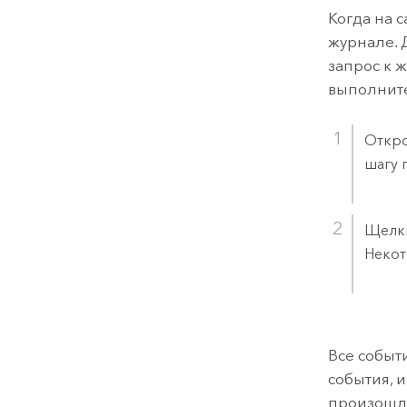
Когда на с
журнале. 
запрос к 
выполнит
Откро
шагу 
Щелк
Некот
Все событ
события, 
произошло,