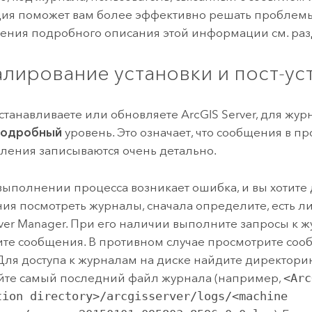
я поможет вам более эффективно решать проблемы
ения подробного описания этой информации см. ра
лирование установки и пост-ус
устанавливаете или обновляете
ArcGIS Server
, для жур
одробный
уровень. Это означает, что сообщения в пр
ления записываются очень детально.
выполнении процесса возникает ошибка, и вы хотите 
ия посмотреть журналы, сначала определите, есть ли 
rver Manager. При его наличии выполните запросы к 
те сообщения. В противном случае просмотрите со
Для доступа к журналам на диске найдите директори
йте самый последний файл журнала (например,
<Arc
tion directory>/arcgisserver/logs/<machine