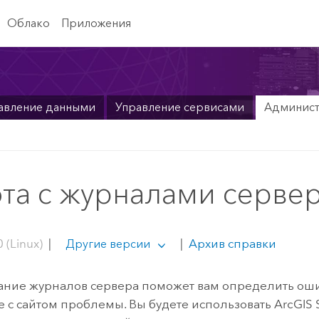
Облако
Приложения
авление данными
Управление сервисами
Админис
та с журналами серве
 (Linux)
|
|
Архив справки
Другие версии
ние журналов сервера поможет вам определить ош
 с сайтом проблемы. Вы будете использовать
ArcGIS 