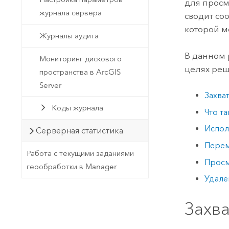
для просм
журнала сервера
сводит со
которой м
Журналы аудита
В данном 
Мониторинг дискового
целях ре
пространства в ArcGIS
Server
Захва
Коды журнала
Что т
Испол
Серверная статистика
Перем
Работа с текущими заданиями
Просм
геообработки в Manager
Удале
Захв