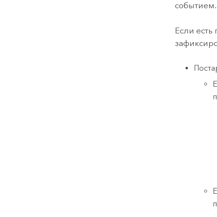
событием.
Если есть
зафиксиро
Поста
Е
п
Е
п