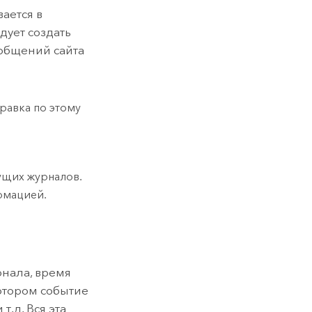
вается в
дует создать
ообщений сайта
равка по этому
ущих журналов.
рмацией.
рнала, время
котором событие
т.д. Вся эта