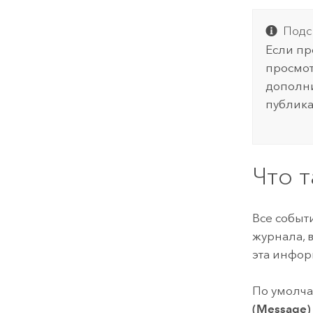
Подс
Если пр
просмот
дополни
публика
Что 
Все событ
журнала, 
эта инфор
По умолча
(Message)