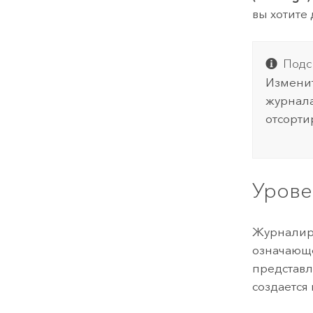
вы хотите
Подс
Изменит
журнала
отсорти
Урове
Журналиру
означающ
представл
создается