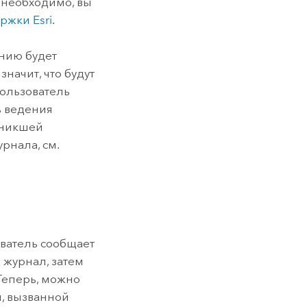
 необходимо, вы
ржки Esri
.
нию будет
о значит, что будут
пользователь
ь ведения
зникшей
рнала, см.
зователь сообщает
в журнал, затем
Теперь, можно
, вызванной