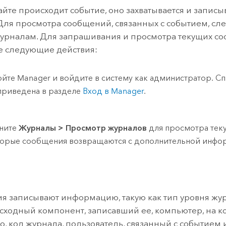
айте происходит событие, оно захватывается и записы
Для просмотра сообщений, связанных с событием, сле
журналам. Для запрашивания и просмотра текущих с
е следующие действия:
йте Manager и войдите в систему как администратор. Сп
приведена в разделе
Вход в Manager
.
ните
Журналы
>
Просмотр журналов
для просмотра тек
орые сообщения возвращаются с дополнительной инфо
ия записывают информацию, такую как тип уровня жу
исходный компонент, записавший ее, компьютер, на 
 код журнала, пользователь, связанный с событием и 