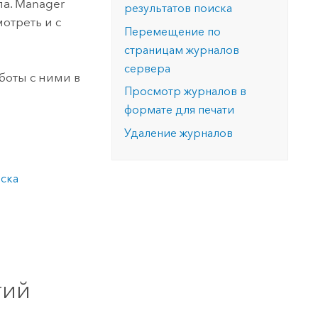
ла. Manager
результатов поиска
отреть и с
Перемещение по
страницам журналов
сервера
боты с ними в
Просмотр журналов в
формате для печати
Удаление журналов
иска
тий