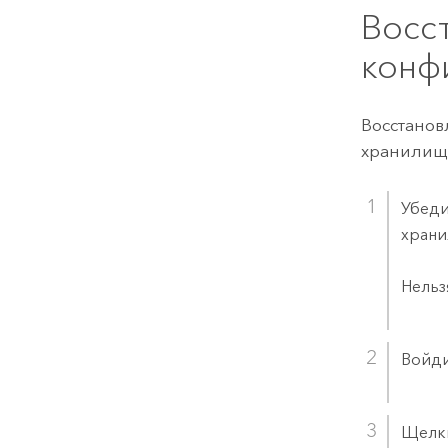
Восс
конф
Восстанов
хранилище
Убеди
храни
Нельз
Войдит
Щелк