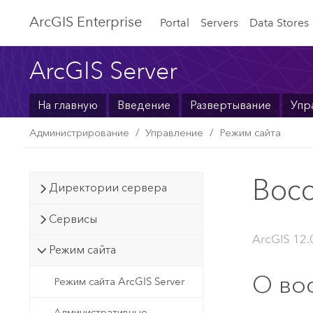
ArcGIS Enterprise
Portal
Servers
Data Stores
ArcGIS Server
На главную
Введение
Развертывание
Упр
Администрирование
Управление
Режим сайта
Вос
Директории сервера
Сервисы
ArcGIS 12.
Режим сайта
О во
Режим сайта ArcGIS Server
Административные