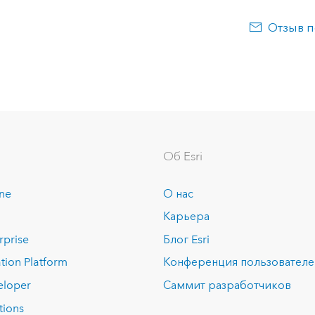
Отзыв п
Об Esri
ine
О нас
Карьера
rprise
Блог Esri
tion Platform
Конференция пользовател
eloper
Саммит разработчиков
tions