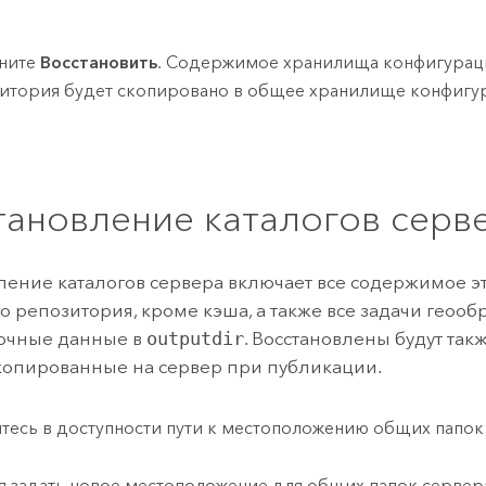
ните
Восстановить
. Содержимое хранилища конфигурац
итория будет скопировано в общее хранилище конфигу
тановление каталогов серв
ление каталогов сервера включает все содержимое эт
о репозитория, кроме кэша, а также все задачи геооб
очные данные в
outputdir
. Восстановлены будут та
копированные на сервер при публикации.
тесь в доступности пути к местоположению общих папок
я задать новое местоположение для общих папок сервер