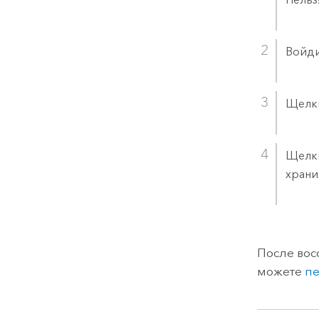
Войдит
Щелк
Щелк
храни
После вос
можете
пе