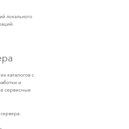
ий локального
раций.
ера
их каталогов с
работки и
кже сервисные
 сервера.
а.