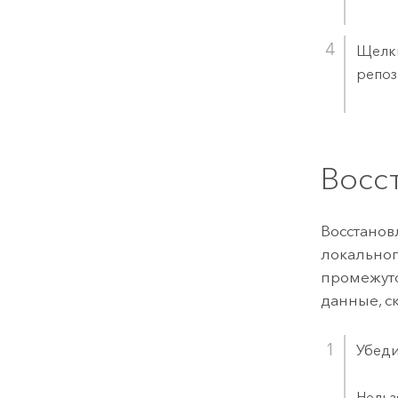
Щелк
репоз
Восс
Восстанов
локальног
промежут
данные, с
Убеди
Нельз