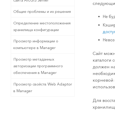
сайта ArcGIS Server
следующи
Общие проблемы и их решения
Не бу
Определение местоположения
Кэшир
хранилища конфигурации
досту
Невоз
Просмотр информации о
компьютере в Manager
Сайт можн
Просмотр метаданных
каталоги 
авторизации программного
должен н
обеспечения в Manager
необходим
корневой 
Просмотр свойств Web Adaptor
использов
в Manager
Для восст
хранилища