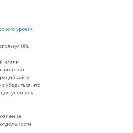
сокого уровня
спользуя URL.
й и/или
сайта сайт
ураций сайта
 убедиться, что
 доступен для
новление
отдельности.