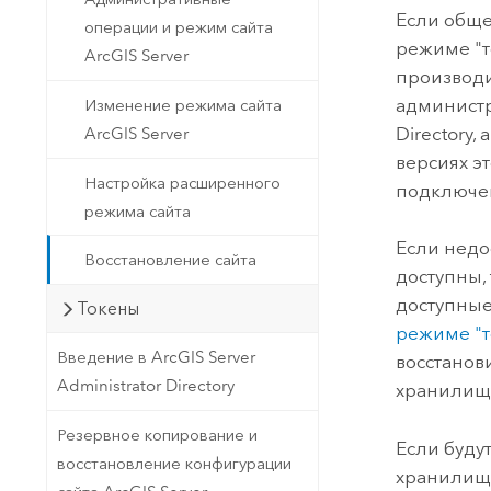
Если обще
операции и режим сайта
режиме "т
ArcGIS Server
производит
администри
Изменение режима сайта
Directory
ArcGIS Server
версиях э
Настройка расширенного
подключен
режима сайта
Если недо
Восстановление сайта
доступны,
доступные
Токены
режиме "т
Введение в ArcGIS Server
восстанов
Administrator Directory
хранилищ
Резервное копирование и
Если буду
восстановление конфигурации
хранилища