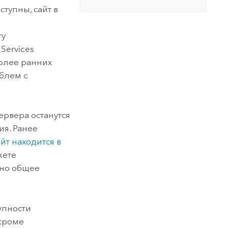
тупны, сайт в
гу
Services
более ранних
облем с
ервера останутся
ия. Ранее
айт находится в
жете
пно общее
упности
 кроме