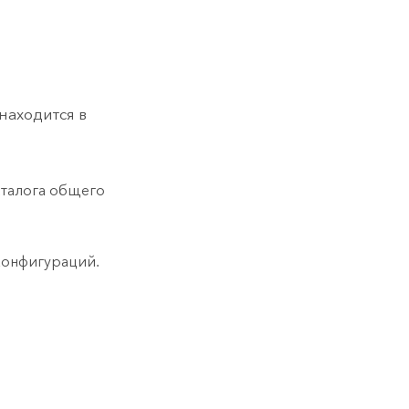
находится в
аталога общего
конфигураций.