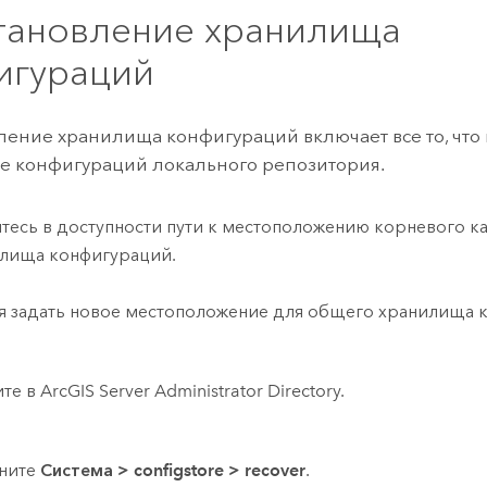
тановление хранилища
игураций
ление хранилища конфигураций включает все то, что 
 конфигураций локального репозитория.
тесь в доступности пути к местоположению корневого к
лища конфигураций.
я задать новое местоположение для общего хранилища 
е в ArcGIS Server Administrator Directory.
ните
Система
>
configstore
>
recover
.