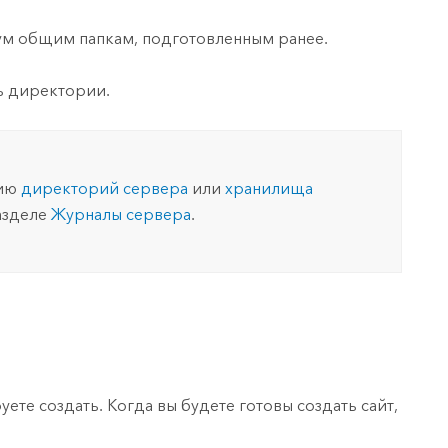
вум общим папкам, подготовленным ранее.
ь директории.
нию
директорий сервера
или
хранилища
азделе
Журналы сервера
.
те создать. Когда вы будете готовы создать сайт,