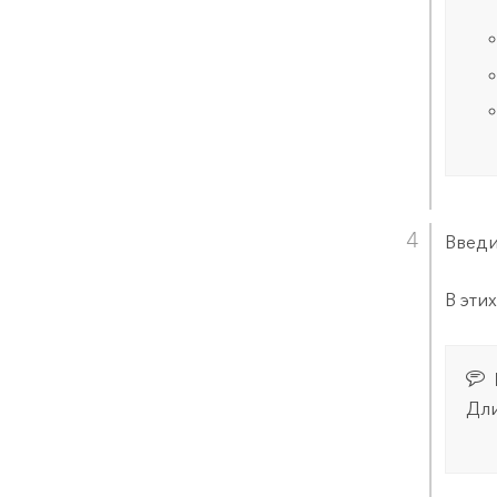
Введи
В эти
Дли