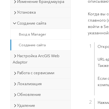
описывают
Изменение брандмауэра
Установка
Когда вы с
главного 
Создание сайта
войти в
Se
указанной
Вход в Manager
Создание сайта
Откр
Настройка ArcGIS Web
URL-а
Adaptor
Также
Работа с сервисами
Если 
Локализация
компь
Обновление
Нажм
Удаление