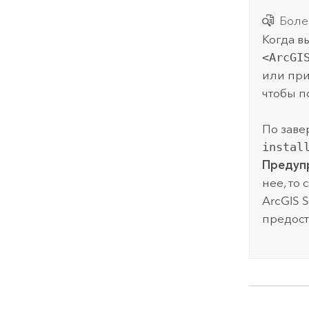
Боле
Когда в
<ArcGI
или при
чтобы п
По заве
instal
Предуп
нее, то
ArcGIS S
предост