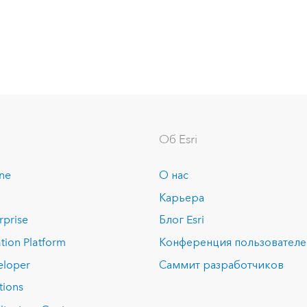
Об Esri
ine
О нас
Карьера
rprise
Блог Esri
tion Platform
Конференция пользовател
eloper
Саммит разработчиков
tions