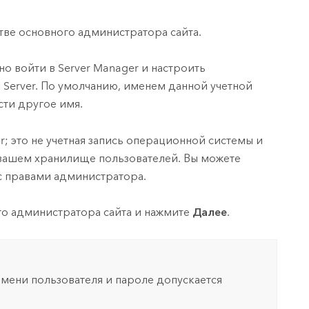
стве основного администратора сайта.
ьно войти в
Server Manager
и настроить
 Server
. По умолчанию, именем данной учетной
сти другое имя.
r
; это не учетная запись операционной системы и
в вашем хранилище пользователей. Вы можете
 с правами администратора.
ого администратора сайта и нажмите
Далее
.
мени пользователя и пароле допускается