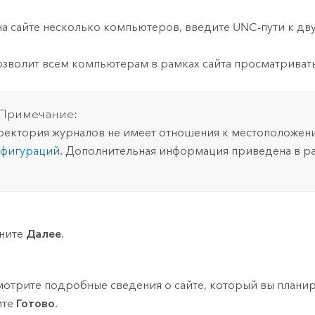
на сайте несколько компьютеров, введите UNC-пути к д
озволит всем компьютерам в рамках сайта просматриват
Примечание:
ектория журналов не имеет отношения к местоположе
фигураций
. Дополнительная информация приведена в р
ните
Далее
.
отрите подробные сведения о сайте, который вы планируе
ите
Готово
.