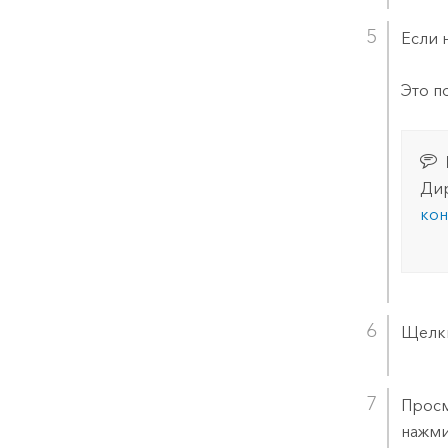
Если 
Это п
Дир
кон
Щелк
Просм
нажм