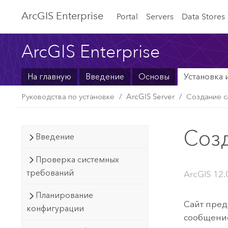
ArcGIS Enterprise
Portal
Servers
Data Stores
ArcGIS Enterprise
На главную
Введение
Основы
Установка 
Руководства по установке
ArcGIS Server
Создание с
Соз
Введение
Проверка системных
требований
ArcGIS 12.
Планирование
Сайт пред
конфигурации
сообщение