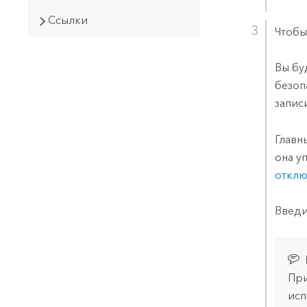
Ссылки
Чтобы
Вы бу
безоп
запис
Главн
она у
отклю
Введи
При
исп