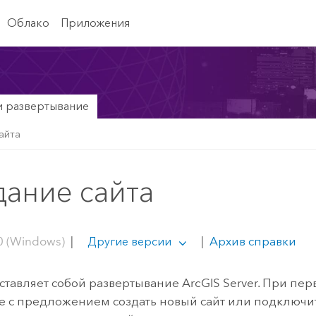
Облако
Приложения
и развертывание
айта
дание сайта
0 (Windows)
|
|
Архив справки
Другие версии
ставляет собой развертывание
ArcGIS Server
. При пе
 с предложением создать новый сайт или подключи