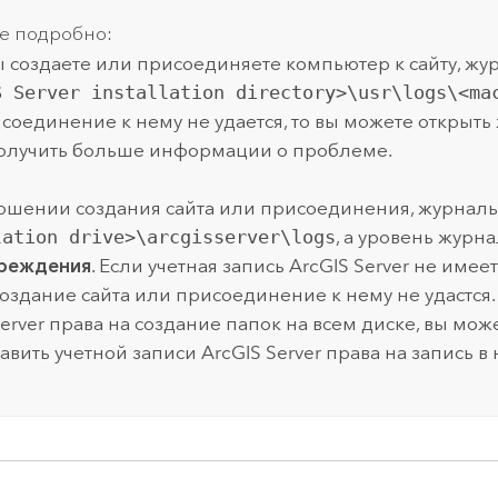
е подробно:
ы создаете или присоединяете компьютер к сайту, ж
S Server installation directory>\usr\logs\<ma
соединение к нему не удается, то вы можете открыть
олучить больше информации о проблеме.
ршении создания сайта или присоединения, журнал
lation drive>\arcgisserver\logs
, а уровень журн
реждения
. Если учетная запись
ArcGIS Server
не имеет 
 создание сайта или присоединение к нему не удастся.
erver
права на создание папок на всем диске, вы може
авить учетной записи
ArcGIS Server
права на запись в 