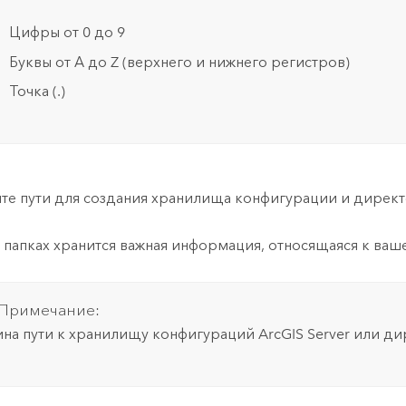
Цифры от 0 до 9
Буквы от А до Z (верхнего и нижнего регистров)
Точка (.)
те пути для создания хранилища конфигурации и дирек
х папках хранится важная информация, относящаяся к ваше
Примечание:
на пути к хранилищу конфигураций
ArcGIS Server
или дир