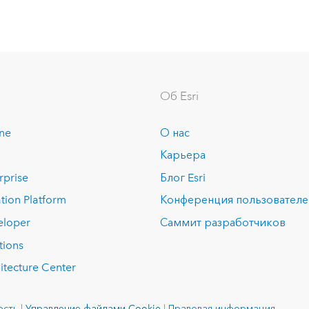
Об Esri
ine
О нас
Карьера
rprise
Блог Esri
tion Platform
Конференция пользовател
eloper
Саммит разработчиков
tions
itecture Center
ость
|
Управление файлами Cookie
|
Правовая информация