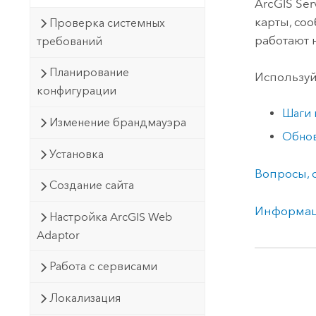
ArcGIS Ser
карты, со
Проверка системных
работают 
требований
Планирование
Используй
конфигурации
Шаги 
Изменение брандмауэра
Обно
Установка
Вопросы, 
Создание сайта
Информаци
Настройка ArcGIS Web
Adaptor
Работа с сервисами
Локализация