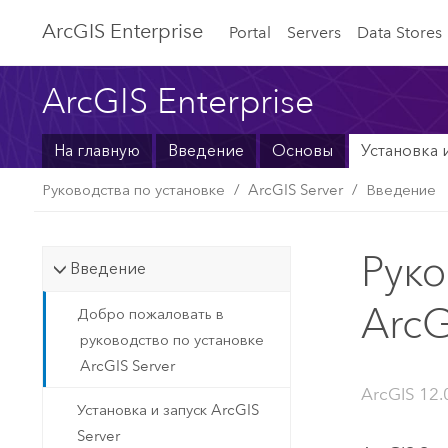
ArcGIS Enterprise
Portal
Servers
Data Stores
ArcGIS Enterprise
На главную
Введение
Основы
Установка 
Руководства по установке
ArcGIS Server
Введение
Руко
Введение
ArcG
Добро пожаловать в
руководство по установке
ArcGIS Server
ArcGIS 12.
Установка и запуск ArcGIS
Server