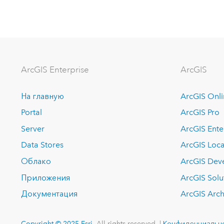
ArcGIS Enterprise
ArcGIS
На главную
ArcGIS Onl
Portal
ArcGIS Pro
Server
ArcGIS Ente
Data Stores
ArcGIS Loca
Облако
ArcGIS Dev
Приложения
ArcGIS Solu
Документация
ArcGIS Arch
Copyright © 2025 Esri.
All rights reserved. |
Конфиденциальн