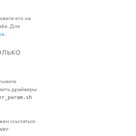
овите его на
ake
. Для
ke
.
олько
олняете
овить драйверы
er_param.sh
ен ссылаться
ver