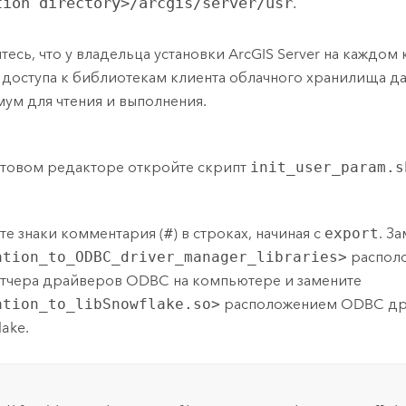
tion directory>/arcgis/server/usr
.
тесь, что у владельца установки
ArcGIS Server
на каждом 
 доступа к библиотекам клиента облачного хранилища да
ум для чтения и выполнения.
стовом редакторе откройте скрипт
init_user_param.s
те знаки комментария (
#
) в строках, начиная с
export
. З
ation_to_ODBC_driver_manager_libraries>
распол
тчера драйверов ODBC на компьютере и замените
ation_to_libSnowflake.so>
расположением ODBC др
lake
.