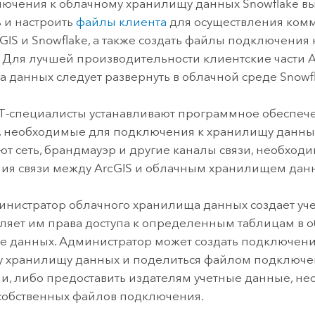
лючения к облачному хранилищу данных
Snowflake
вы
ь и настроить
файлы клиента
для осуществления ком
GIS и
Snowflake
, а также создать файлы подключения 
. Для лучшей производительности клиентские части A
 данных следует развернуть в облачной среде
Snowf
-специалисты устанавливают программное обеспече
 необходимые для подключения к хранилищу данных
ют сеть, брандмауэр и другие каналы связи, необход
ия связи между ArcGIS и облачным хранилищем дан
инистратор облачного хранилища данных создает уч
ляет им права доступа к определенным таблицам в 
 данных. Администратор может создать подключен
 хранилищу данных и поделиться файлом подключе
и, либо предоставить издателям учетные данные, н
собственных файлов подключения.