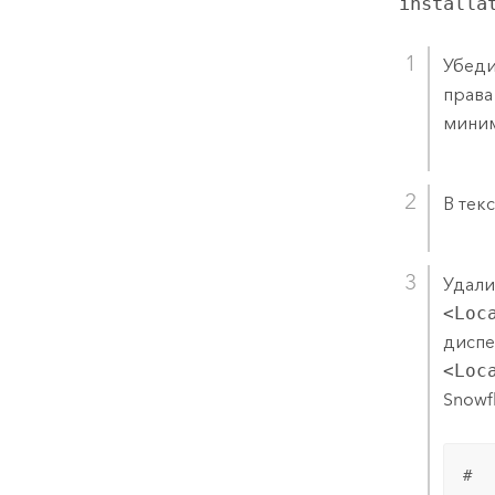
installa
Убеди
права
миним
В тек
Удали
<Loc
диспе
<Loc
Snowf
#
