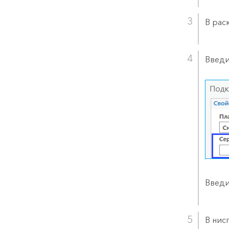
В ра
Введи
Введи
В ни