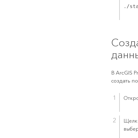
./st
Созд
данн
В
ArcGIS P
создать п
Откро
Щелк
выбе