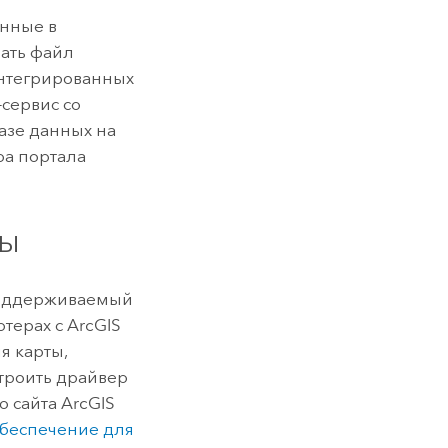
анные в
ать файл
интегрированных
-сервис со
азе данных на
ера портала
ры
поддерживаемый
терах с
ArcGIS
я карты,
строить драйвер
о сайта
ArcGIS
беспечение для