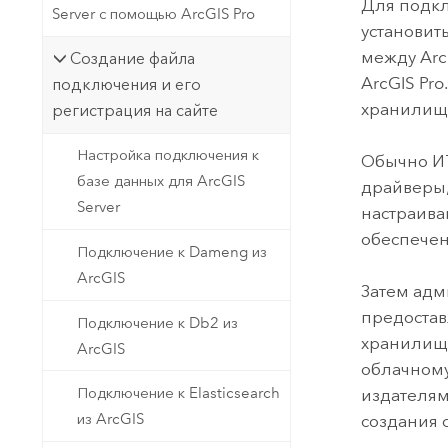
Для подк
Server с помощью ArcGIS Pro
установит
между Arc
Создание файла
ArcGIS Pro
подключения и его
хранилища
регистрация на сайте
Настройка подключения к
Обычно ИТ
базе данных для ArcGIS
драйверы,
Server
настраива
обеспечен
Подключение к Dameng из
ArcGIS
Затем адм
предостав
Подключение к Db2 из
хранилище
ArcGIS
облачному
Подключение к Elasticsearch
издателям
из ArcGIS
создания 