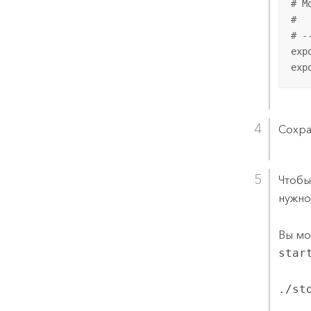
# M
# 

# -
exp
exp
Сохра
Чтобы
нужно
Вы мо
star
./st