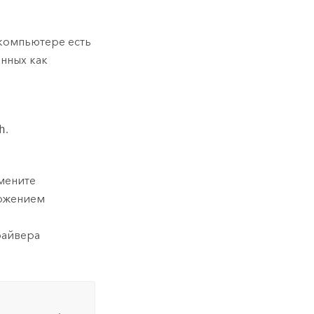
компьютере есть
нных как
h
.
амените
ожением
айвера