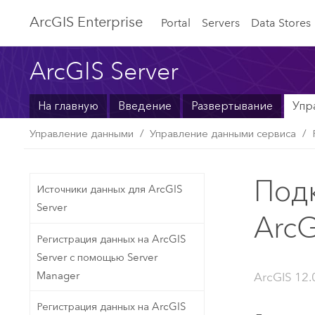
ArcGIS Enterprise
Portal
Servers
Data Stores
ArcGIS Server
На главную
Введение
Развертывание
Упр
Управление данными
Управление данными сервиса
Подк
Источники данных для ArcGIS
Server
ArcG
Регистрация данных на ArcGIS
Server с помощью Server
Manager
ArcGIS 12.
Регистрация данных на ArcGIS