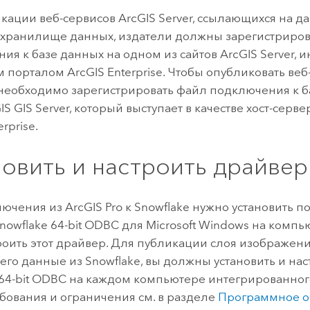
кации веб-сервисов
ArcGIS Server
, ссылающихся на д
хранилище данных, издатели должны зарегистриров
ия к базе данных на одном из сайтов
ArcGIS Server
, 
ым порталом
ArcGIS Enterprise
. Чтобы опубликовать веб
необходимо зарегистрировать файл подключения к б
IS GIS Server
, который выступает в качестве хост-серв
erprise
.
новить и настроить драйве
лючения из
ArcGIS Pro
к
Snowflake
нужно установить 
nowflake
64-bit ODBC для
Microsoft Windows
на компью
роить этот драйвер. Для публикации слоя изображени
его данные из
Snowflake
, вы должны установить и на
64-bit ODBC на каждом компьютере интегрированног
ебования и ограничения см. в разделе
Программное о