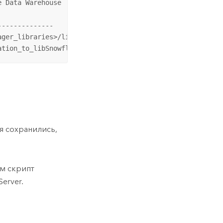
 Data Warehouse

-------------

ger_libraries>/libodbc.so.2

ation_to_libSnowflake.so>/libSnowflake.so
 сохранились,
тем скрипт
Server
.