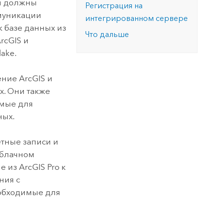
 должны
Регистрация на
муникации
интегрированном сервере
к базе данных из
Что дальше
rcGIS и
lake
.
ние ArcGIS и
. Они также
имые для
ных.
етные записи и
облачном
ие из
ArcGIS Pro
к
ния с
еобходимые для