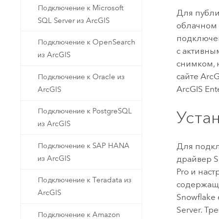
Подключение к Microsoft
Для публи
SQL Server из ArcGIS
облачном 
подключен
Подключение к OpenSearch
с активн
из ArcGIS
снимком, 
сайте
ArcG
Подключение к Oracle из
ArcGIS Ent
ArcGIS
Подключение к PostgreSQL
Уста
из ArcGIS
Подключение к SAP HANA
Для подк
из ArcGIS
драйвер
S
Pro
и наст
Подключение к Teradata из
содержащ
ArcGIS
Snowflake
Server
. Тр
Подключение к Amazon