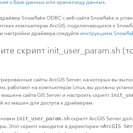
ия к базе данных или хранилищу данных
.
 драйвер
Snowflake
ODBC с веб-сайта
Snowflake
и устан
нтских компьютерах ArcGIS, подключающихся к
Snowfl
 и настройки драйвера следуйте
инструкциям
Snowfla
те скрипт init_user_param.sh (т
егрированные сайты
ArcGIS Server
, на которых вы вып
ю, работают на компьютерах
Linux
, вы должны устан
й машине сайта
GIS Server
и настроить скрипт
init_us
й из машин для доступа к драйверам.
ановки
init_user_param.sh
скрипт
ArcGIS Server
долж
ры. Этот скрипт находится в директории
<ArcGIS Ser