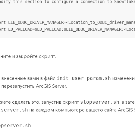
odify this section to configure a connection to Snowflake
---------------------------------------------------------
ort LIB_ODBC_DRIVER_MANAGER=<Location_to_ODBC_driver_mana
ort LD_PRELOAD=$LD_PRELOAD:$LIB_ODBC_DRIVER_MANAGER:<Loc
ните и закройте скрипт.
 внесенные вами в файл
init_user_param.sh
изменения
 перезапустить
ArcGIS Server
.
жете сделать это, запустив скрипт
stopserver.sh
, а за
tserver.sh
на каждом компьютере вашего сайта
ArcGIS 
opserver.sh