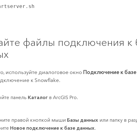
artserver.sh
айте файлы подключения к 
ых
ro
, используйте диалоговое окно
Подключение к базе
одключение к
Snowflake
.
йте панель
Каталог
в
ArcGIS Pro
.
ните правой кнопкой мыши
Базы данных
или папку в ра
рите
Новое подключение к базе данных
.