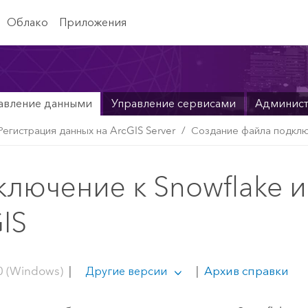
Облако
Приложения
авление данными
Управление сервисами
Админис
Регистрация данных на ArcGIS Server
Создание файла подключ
лючение к Snowflake и
IS
0 (Windows)
|
|
Архив справки
Другие версии