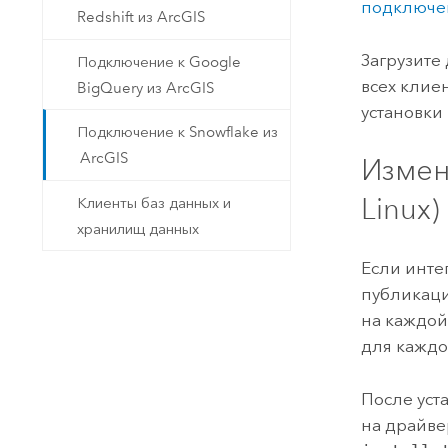
подключен
Redshift из ArcGIS
Загрузите
Подключение к Google
всех клие
BigQuery из ArcGIS
установки
Подключение к Snowflake из
ArcGIS
Измени
Linux
)
Клиенты баз данных и
хранилищ данных
Если инт
публикаци
на каждо
для каждо
После уст
на драйве