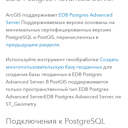
ArcGIS поддерживает
EDB Postgres Advanced
Server
Поддерживаемые версии основаны на
минимальных сертифицированных версиях
PostgreSQL
и
PostGIS
, перечисленных в
предыдущем разделе
.
Используйте инструмент геообработки
Создать
многопользовательскую базу геоданных
для
создания базы геоданных в
EDB Postgres
Advanced Server
. В
PostGIS
поддерживается
только пространственный тип
EDB Postgres
Advanced Server
EDB Postgres Advanced Server, не
ST_Geometry.
Подключения к
PostgreSQL