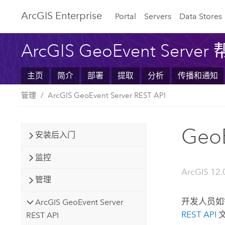
ArcGIS Enterprise
Portal
Servers
Data Stores
ArcGIS GeoEvent Server
主页
简介
部署
提取
分析
传播和通知
管理
ArcGIS GeoEvent Server REST API
GeoE
安装后入门
监控
ArcGIS 12.
管理
开发人员如
ArcGIS GeoEvent Server
REST API
REST API