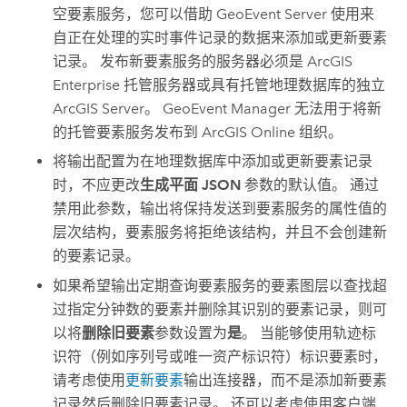
空要素服务，您可以借助
GeoEvent Server
使用来
自正在处理的实时事件记录的数据来添加或更新要素
记录。 发布新要素服务的服务器必须是
ArcGIS
Enterprise
托管服务器或具有托管地理数据库的独立
ArcGIS Server
。
GeoEvent Manager
无法用于将新
的托管要素服务发布到
ArcGIS Online
组织。
将输出配置为在地理数据库中添加或更新要素记录
时，不应更改
生成平面 JSON
参数的默认值。 通过
禁用此参数，输出将保持发送到要素服务的属性值的
层次结构，要素服务将拒绝该结构，并且不会创建新
的要素记录。
如果希望输出定期查询要素服务的要素图层以查找超
过指定分钟数的要素并删除其识别的要素记录，则可
以将
删除旧要素
参数设置为
是
。 当能够使用轨迹标
识符（例如序列号或唯一资产标识符）标识要素时，
请考虑使用
更新要素
输出连接器，而不是添加新要素
记录然后删除旧要素记录。 还可以考虑使用客户端