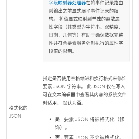
字段映射器处理器
在将事件记录路由
到输出之前显式展平事件记录的结
构。 将值显式映射到单独的离散属
性字段（其类型为字符串、双精度、
日期、几何等）有助于确保数据完整
性并符合要素服务强制执行的属性字
段值的限制。
指定是否使用空格缩进和换行格式来修饰
要素 JSON 字符串。 此 JSON 仅在写入
可在文本编辑器中查看其内容的系统文件
否
时适用。 默认为
。
格式化的
JSON
是
- 要素 JSON 将被格式化（修
饰）。
否
- 要素 JSON 不会被格式化。