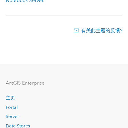
Notebook Server
。
有关此主题的反馈?
ArcGIS Enterprise
主页
Portal
Server
Data Stores